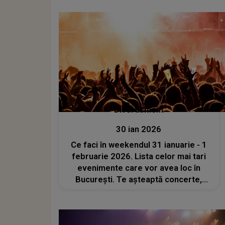
persoana iubită?
Divertisment
30 ian 2026
Ce faci în weekendul 31 ianuarie - 1
februarie 2026. Lista celor mai tari
evenimente care vor avea loc în
București. Te așteaptă concerte,
spectacole, ateliere, tururi ghidate și
multe altele