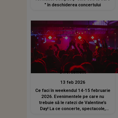
" în deschiderea concertului
Divertisment
13 feb 2026
Ce faci în weekendul 14-15 februarie
2026. Evenimentele pe care nu
trebuie să le ratezi de Valentine’s
Day! La ce concerte, spectacole,
expoziții și târguri poți să mergi cu