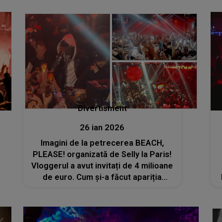
Divertisment
26 ian 2026
Imagini de la petrecerea BEACH,
PLEASE! organizată de Selly la Paris!
Vloggerul a avut invitați de 4 milioane
de euro. Cum și-a făcut apariția
Playboi Carti? „România este pe
harta culturală a lumii în cea mai tare
poziție posibilă”