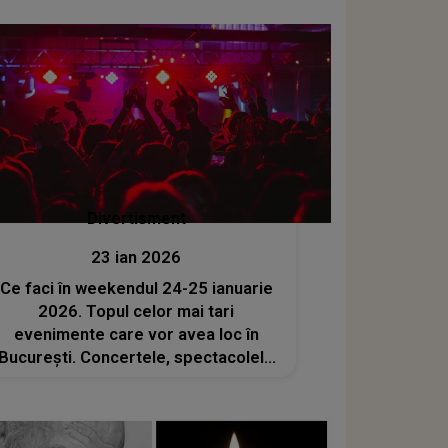
Divertisment
23 ian 2026
Ce faci în weekendul 24-25 ianuarie
2026. Topul celor mai tari
evenimente care vor avea loc în
București. Concertele, spectacolele
și petrecerile de Mica Unire pe care
nu trebuie să le ratezi