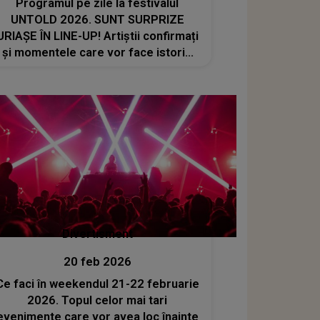
Programul pe zile la festivalul
UNTOLD 2026. SUNT SURPRIZE
URIAȘE ÎN LINE-UP! Artiștii confirmați
și momentele care vor face istorie
anul acesta
Divertisment
20 feb 2026
Ce faci în weekendul 21-22 februarie
2026. Topul celor mai tari
evenimente care vor avea loc înainte