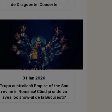
de Dragobete! Concerte
electrizante, spectacole inedite,
târguri și ateliere pentru tine și cei
dragi
Divertisment
31 ian 2026
Trupa australiană Empire of the Sun
revine în România! Când și unde va
avea loc show-ul de la București?