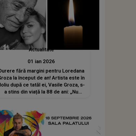
Actualitate
01 ian 2026
Durere fără margini pentru Loredana
Groza la început de an! Artista este în
doliu după ce tatăl ei, Vasile Groza, s-
a stins din viață la 88 de ani: „Nu
vreau să-ți spun adio dragă TATĂ
niciodată. Tu pentru mine ești
nemuritor”