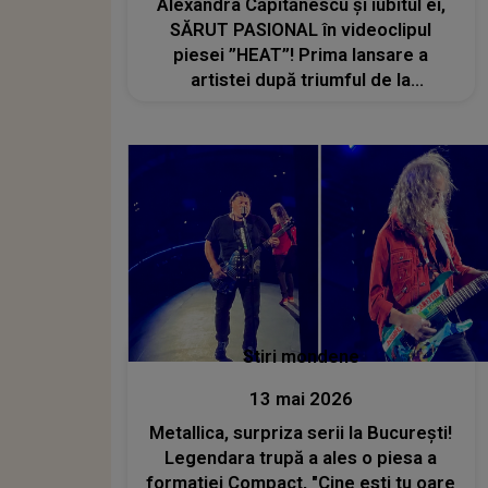
Alexandra Căpitănescu și iubitul ei,
SĂRUT PASIONAL în videoclipul
piesei ”HEAT”! Prima lansare a
artistei după triumful de la
Eurovision 2026 face furori în rândul
fanilor din toată lumea
Stiri mondene
13 mai 2026
Metallica, surpriza serii la București!
Legendara trupă a ales o piesa a
formatiei Compact, "Cine esti tu oare