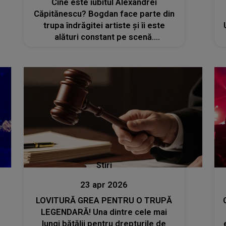
Cine este iubitul Alexandrei
Căpitănescu? Bogdan face parte din
trupa îndrăgitei artiste și îi este
alături constant pe scenă.
Reprezentanta României la
Eurovision a confirmat relația în urmă
cu un an
Stiri
23 apr 2026
LOVITURĂ GREA PENTRU O TRUPĂ
LEGENDARĂ! Una dintre cele mai
lungi bătălii pentru drepturile de