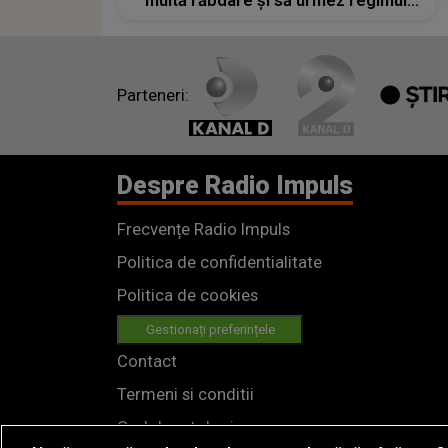
multă răbdare și să urmez regimul
medicilor””
Parteneri:
Despre Radio Impuls
Frecvențe Radio Impuls
Politica de confidentialitate
Politica de cookies
Gestionați preferințele
Contact
Termeni si conditii
Cod deontologic