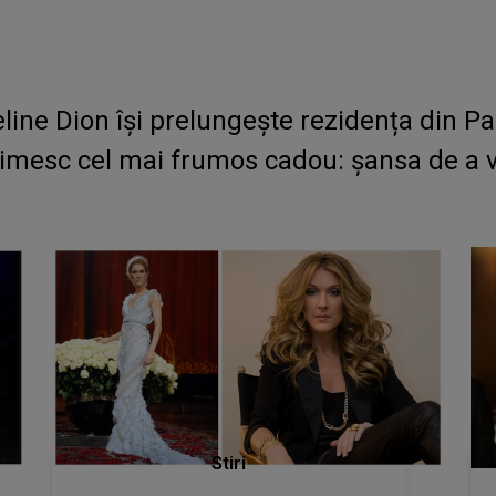
eline Dion îşi prelungeşte rezidența din Pa
imesc cel mai frumos cadou: șansa de a v
Stiri