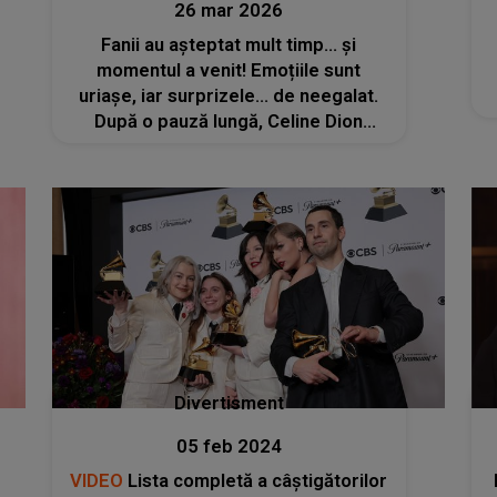
26 mar 2026
Fanii au așteptat mult timp... și
momentul a venit! Emoțiile sunt
uriașe, iar surprizele... de neegalat.
După o pauză lungă, Celine Dion
revine pe scenă. CONCERTELE ar
urma să aibă loc în...
Divertisment
05 feb 2024
VIDEO
Lista completă a câștigătorilor