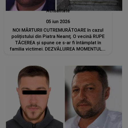
Actualitate
05 iun 2026
NOI MĂRTURII CUTREMURĂTOARE în cazul
polițistului din Piatra Neamţ. O vecină RUPE
TĂCEREA şi spune ce s-ar fi întâmplat în
familia victimei. DEZVĂLUIREA MOMENTULUI
despre tânărul de 22 de ani: "Când a plecat la
facultate a luat-o pe..."