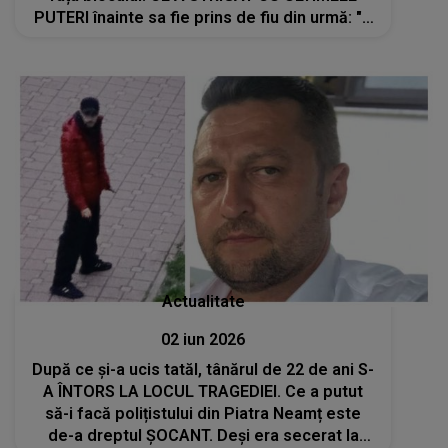
PUTERI înainte sa fie prins de fiu din urmă: "I-
am văzut când au ieșit din scară încăierați.
Tatăl deja sângera și..."
Actualitate
02 iun 2026
După ce și-a ucis tatăl, tânărul de 22 de ani S-
A ÎNTORS LA LOCUL TRAGEDIEI. Ce a putut
să-i facă polițistului din Piatra Neamț este
de-a dreptul ȘOCANT. Deși era secerat la