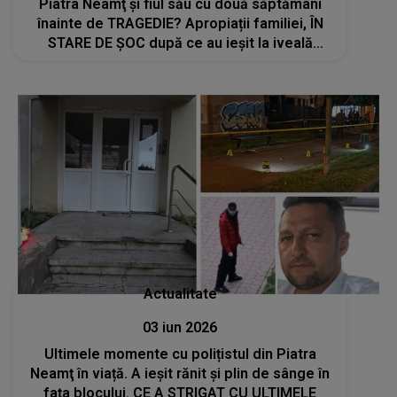
Piatra Neamţ și fiul său cu două săptămâni
înainte de TRAGEDIE? Apropiații familiei, ÎN
STARE DE ȘOC după ce au ieșit la iveală
aceste informații: "A vrut să..."
Actualitate
03 iun 2026
Ultimele momente cu polițistul din Piatra
Neamţ în viață. A ieșit rănit și plin de sânge în
fața blocului. CE A STRIGAT CU ULTIMELE