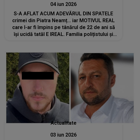
04 iun 2026
S-A AFLAT ACUM ADEVĂRUL DIN SPATELE
crimei din Piatra Neamț... iar MOTIVUL REAL
care l-ar fi împins pe tânărul de 22 de ani să
își ucidă tatăl E IREAL. Familia polițistului și
vecinii, complet uluiți
Actualitate
03 iun 2026