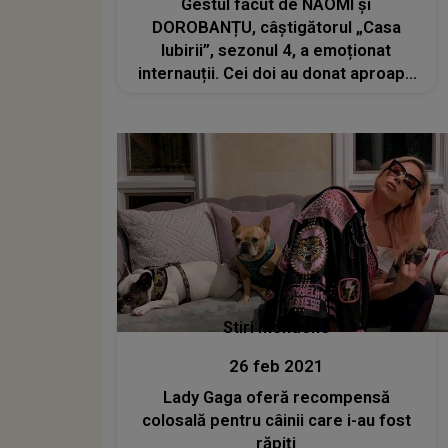
Gestul făcut de NAOMI și
DOROBANȚU, câștigătorul „Casa
Iubirii”, sezonul 4, a emoționat
internauții. Cei doi au donat aproape
400 de kilograme de hrană unui
adăpost din Alba Iulia: „Nu am
schimbat lumea, dar pentru ei a
însemnat totul”
Stiri mondene
26 feb 2021
Lady Gaga oferă recompensă
colosală pentru câinii care i-au fost
răpiți