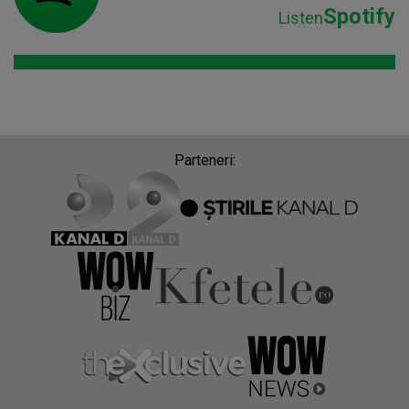
Spotify
Listen
Parteneri: