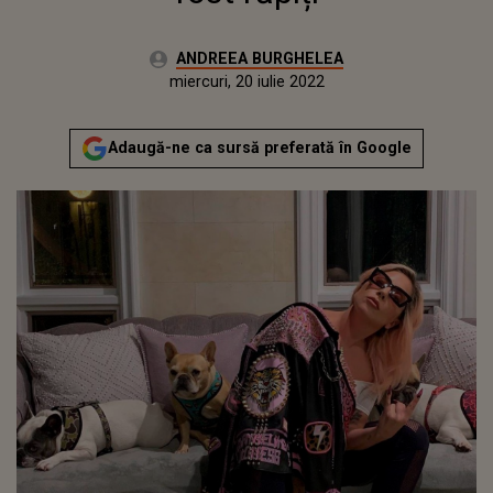
Autor:
ANDREEA BURGHELEA
Publicat:
vineri, 26 februarie 2021
Actualizat:
miercuri, 20 iulie 2022
Adaugă-ne ca sursă preferată în Google