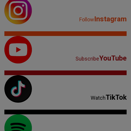
Instagram
Follow
YouTube
Subscribe
TikTok
Watch