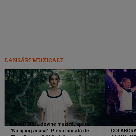
încredere, siguranță...”
Dacă nu 
LANSĂRI MUZICALE
Când DORUL devine muzică, apare
Armin 
"Nu ajung acasă". Piesa lansată de
COLABORAR