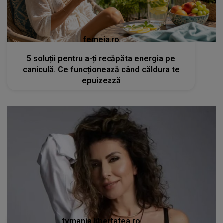
femeia.ro
5 soluții pentru a-ți recăpăta energia pe
caniculă. Ce funcționează când căldura te
epuizează
tvmania.libertatea.ro