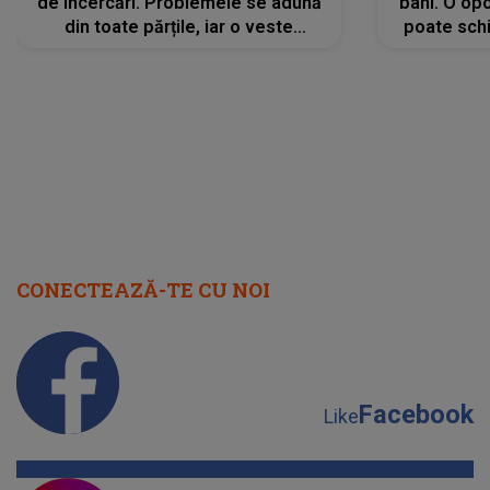
de încercări. Problemele se adună
bani. O opo
din toate părțile, iar o veste
poate schi
neașteptată îi dă planurile peste
la
cap
CONECTEAZĂ-TE CU NOI
Facebook
Like