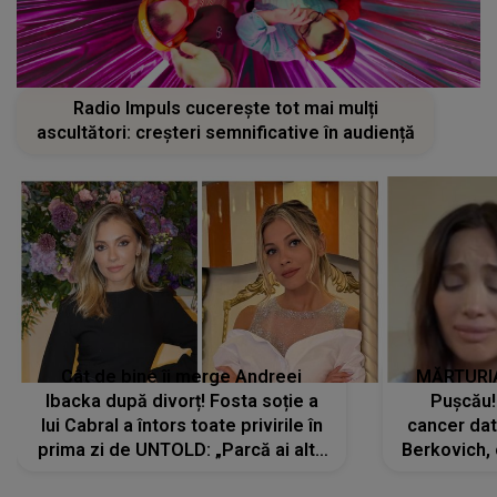
Radio Impuls cucerește tot mai mulți
ascultători: creșteri semnificative în audiență
Cât de bine îi merge Andreei
MĂRTURIA
Ibacka după divorț! Fosta soție a
Pușcău!
lui Cabral a întors toate privirile în
cancer dato
prima zi de UNTOLD: „Parcă ai altă
Berkovich, 
strălucire, emani putere,
accident ru