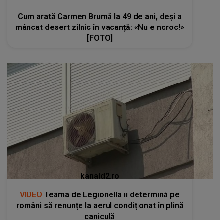
Cum arată Carmen Brumă la 49 de ani, deși a
mâncat desert zilnic în vacanță: «Nu e noroc!»
[FOTO]
kanald2.ro
VIDEO
Teama de Legionella îi determină pe
români să renunțe la aerul condiționat în plină
caniculă