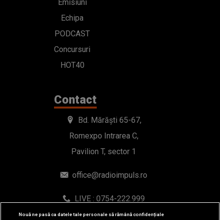
Emisiuni
Echipa
PODCAST
Concursuri
HOT40
Contact
Bd. Mărăști 65-67,
Romexpo Intrarea C,
Pavilion T, sector 1
office@radioimpuls.ro
LIVE : 0754-222.999
WhatsApp: 0754-222.999
Nouă ne pasă ca datele tale personale să rămână confidențiale