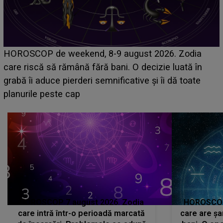
Emanuel a ținut ACEST DETALIU ASCUNS până
acum! În fața Alexandrei, concurentul din Casa Iubirii
face o MĂRTURISIRE NEAȘTEPTATĂ despre mama
sa: "I-am spus și ei în față, eu nu te iubesc pentru
că..."
HOROSCOP 7 august 2026. Zodia
HOROSCOP 
care intră într-o perioadă marcată
care are șa