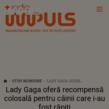
Radio Impuls
STIRI MONDENE
LADY GAGA OFERĂ
RECOMPENSĂ COLOSALĂ
Lady Gaga oferă recompensă
PENTRU CÂINII CARE I-AU FOST
RĂPIȚI
colosală pentru câinii care i-au
fost răpiți