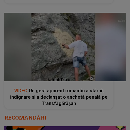
kanald2.ro
VIDEO
Un gest aparent romantic a stârnit
indignare și a declanșat o anchetă penală pe
Transfăgărășan
RECOMANDĂRI