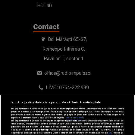
HOT40
Contact
Bd. Mărăști 65-67,
Romexpo Intrarea C,
Pavilion T, sector 1
office@radioimpuls.ro
LIVE : 0754-222.999
WhatsApp: 0754-222.999
Nouă ne pasă ca datele tale personale să rămână confidențiale
Noi și partenerii noștri
589
stocăm și/sau accesăm informații pe dispozitivul dvs., precum identificatorii cookie unici pentru
prelucrarea datelor cu caracter personal. Puteți accepta sau gestiona preferințele dvs. făcând clic mai jos, respectiv vă
puteți opune utilizării unui interes legitim în orice moment pe pagina cu politica de confidențialitate. Aceste alegeri vor fi
raportate partenerilor noștri și nu vă vor afecta navigarea.
Mai multe detalii
Noi si partenerii nostri (retelele de socializare si agentiile de publicitate partenere, precum si furnizorii nostri de servicii de
date analitice) prelucram date pentru a permite website-ului sa functioneze, pentru a personaliza continutul si anunturile
publicitare afisate in functie de interesele si/sau profilul dvs., pentru a va oferi functionalitati aferente retelelor de
socializare si pentru a analiza traficul pe website. Beneficiati de drepturile prevazute de art. 15-22 din GDPR in legatura
cu prelucrarea datelor cu caracter personal. Aceste drepturi pot fi exercitate prin modalitatea indicata
aici
. Prin click pe