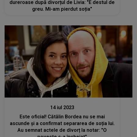
dureroase după divorțul de Livia: "E destul de
greu. Mi-am pierdut soția"
Stiri mondene
14 iul 2023
Este oficial! Cătălin Bordea nu se mai
ascunde și a confirmat separarea de soția lui.
Au semnat actele de divorț la notar: "O
poveste s-a încheiat"