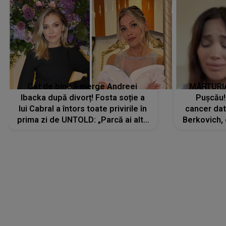
Cât de bine îi merge Andreei
MĂRTURIA
Ibacka după divorț! Fosta soție a
Pușcău!
lui Cabral a întors toate privirile în
cancer dato
prima zi de UNTOLD: „Parcă ai altă
Berkovich, 
strălucire, emani putere,
accident ru
încredere, siguranță...”
Dacă nu 