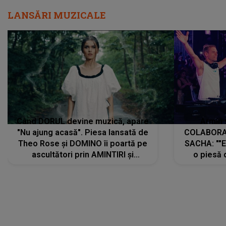
LANSĂRI MUZICALE
Când DORUL devine muzică, apare
Armin 
"Nu ajung acasă". Piesa lansată de
COLABORAR
Theo Rose și DOMINO îi poartă pe
SACHA: ""E
ascultători prin AMINTIRI și
o piesă 
REGĂSIRI, iar drumul emoțiilor
imediat pre
trece prin sufletul publicului:
cu mine șt
"Pentru toți cei care au plecat
păstrăm do
departe ca să le fie mai bine"