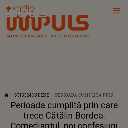
Radio Impuls
STIRI MONDENE
PERIOADA CUMPLITĂ PRIN
CARE TRECE CĂTĂLIN BORDEA.
Perioada cumplită prin care
COMEDIANTUL, NOI
CONFESIUNI DUREROASE DUPĂ
trece Cătălin Bordea.
DIVORȚUL DE LIVIA: "E DESTUL
Comediantul, noi confesiuni
DE GREU. MI-AM PIERDUT