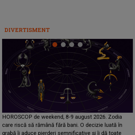
DIVERTISMENT
Emanuel a ținut ACEST DETALIU ASCUNS până
acum! În fața Alexandrei, concurentul din Casa Iubirii
face o MĂRTURISIRE NEAȘTEPTATĂ despre mama