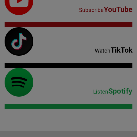
YouTube
Subscribe
TikTok
Watch
Spotify
Listen