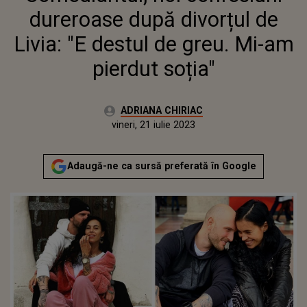
SOȚIA"
dureroase după divorțul de
Livia: "E destul de greu. Mi-am
pierdut soția"
Autor:
ADRIANA CHIRIAC
Publicat:
vineri, 21 iulie 2023
Actualizat:
vineri, 21 iulie 2023
Adaugă-ne ca sursă preferată în Google