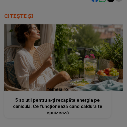
CITEȘTE ȘI
femeia.ro
5 soluții pentru a-ți recăpăta energia pe
caniculă. Ce funcționează când căldura te
epuizează