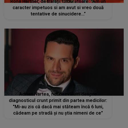
Rona Hartner, declarații tulburătoare: "Am un
caracter impetuos si am avut si vreo două
tentative de sinucidere…”
Adrian Nartea, noi dezvăluiri despre
diagnosticul crunt primit din partea medicilor:
"Mi-au zis că dacă mai stăteam încă 6 luni,
cădeam pe stradă și nu știa nimeni de ce"