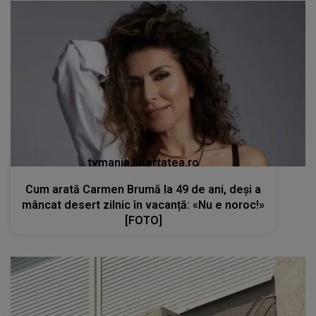
tvmania.libertatea.ro
Cum arată Carmen Brumă la 49 de ani, deși a
mâncat desert zilnic în vacanță: «Nu e noroc!»
[FOTO]