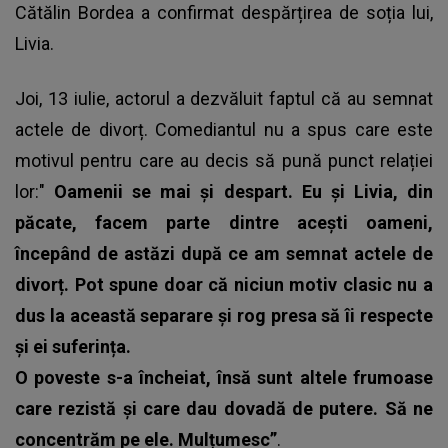
Cătălin Bordea a confirmat despărțirea de soția lui
,
Livia.
Joi, 13 iulie, actorul a dezvăluit faptul că au semnat
actele de divorț. Comediantul nu a spus care este
motivul pentru care au decis să pună punct relației
lor:"
Oamenii se mai și despart. Eu și Livia, din
păcate, facem parte dintre acești oameni,
începând de astăzi după ce am semnat actele de
divorț. Pot spune doar că niciun motiv clasic nu a
dus la această separare și rog presa să îi respecte
și ei suferința.
O poveste s-a încheiat, însă sunt altele frumoase
care rezistă și care dau dovadă de putere. Să ne
concentrăm pe ele. Mulțumesc”
.