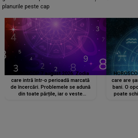
sa: "I-am spus și ei în față, eu nu te iubesc pentru
că..."
HOROSCOP 7 august 2026. Zodia
HOROSCOP 
care intră într-o perioadă marcată
care are șa
de încercări. Problemele se adună
bani. O opo
din toate părțile, iar o veste
poate schi
neașteptată îi dă planurile peste
la
cap