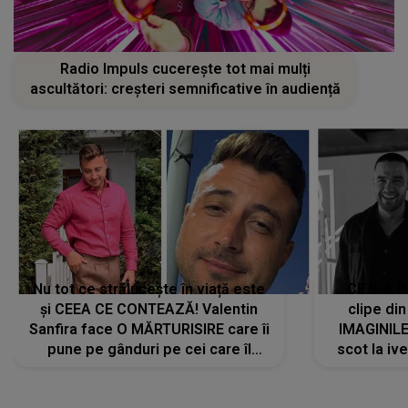
Radio Impuls cucerește tot mai mulți
ascultători: creșteri semnificative în audiență
Nu tot ce strălucește în viață este
CE S-A Î
și CEEA CE CONTEAZĂ! Valentin
clipe din
Sanfira face O MĂRTURISIRE care îi
IMAGINIL
pune pe gânduri pe cei care îl
scot la ive
urmăresc în ONLINE. Mesajul
despre 
artistului este despre ceva ce