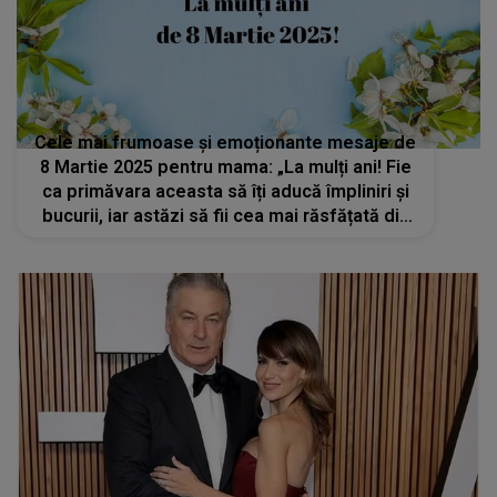
Cele mai frumoase și emoționante mesaje de
8 Martie 2025 pentru mama: „La mulți ani! Fie
ca primăvara aceasta să îți aducă împliniri și
bucurii, iar astăzi să fii cea mai răsfățată din
lume!”