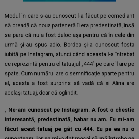
Modul în care s-au cunoscut l-a făcut pe comediant
să creadă că noua parteneră îi era predestinată, însă
se pare că nu a fost deloc așa pentru că în cele din
urmă și-au spus adio. Bordea și-a cunoscut fosta
iubită pe Instagram, atunci când aceasta l-a întrebat
ce reprezintă pentru el tatuajul „444” pe care îl are pe
spate. Cum numărul are o semnificație aparte pentru
el, acesta a fost surprins să vadă că și Alina are
același tatuaj, doar că oglindit.
„
Ne-am cunoscut pe Instagram. A fost o chestie
interesantă, predestinată, habar nu am. Eu mi-am
făcut acest tatuaj pe gât cu 444. Eu pe ea nu o
cunoșteam, iar ea mi-a dat mesaj să mă întrebe ce