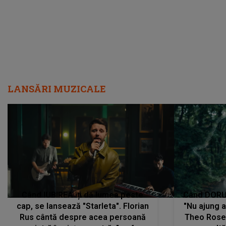
uităm cu toții, uneori: "La final, nu
vom..."
LANSĂRI MUZICALE
Când IUBIREA îți dă lumea peste
Când DORUL
cap, se lansează "Starleta". Florian
"Nu ajung 
Rus cântă despre acea persoană
Theo Rose 