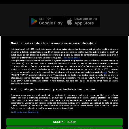
© 2019-2026 DOGAN MEDIA INTERNATIONAL SA, Toate
Nouă ne pasă ca datele tale personale să rămână confidențiale
drepturile rezervate.
Noi și partenerii noștri
589
stocăm și/sau accesăm informații pe dispozitivul dvs., precum identificatorii cookie unici pentru
prelucrarea datelor cu caracter personal. Puteți accepta sau gestiona preferințele dvs. făcând clic mai jos, respectiv vă
puteți opune utilizării unui interes legitim în orice moment pe pagina cu politica de confidențialitate. Aceste alegeri vor fi
raportate partenerilor noștri și nu vă vor afecta navigarea.
Mai multe detalii
Noi si partenerii nostri (retelele de socializare si agentiile de publicitate partenere, precum si furnizorii nostri de servicii de
date analitice) prelucram date pentru a permite website-ului sa functioneze, pentru a personaliza continutul si anunturile
publicitare afisate in functie de interesele si/sau profilul dvs., pentru a va oferi functionalitati aferente retelelor de
socializare si pentru a analiza traficul pe website. Beneficiati de drepturile prevazute de art. 15-22 din GDPR in legatura
cu prelucrarea datelor cu caracter personal. Aceste drepturi pot fi exercitate prin modalitatea indicata
aici
. Prin click pe
“ACCEPT TOATE”, acceptati folosirea tuturor Tehnologiilor de tip Cookie, care implica inclusiv acceptul dvs. cu privire la
stocarea/accesarea informatiilor de catre Vendor-ii cu care colaboram. Prin click pe “VREAU SA MODIFIC SETARILE
INDIVIDUAL” puteti schimba preferintele in mod individual, mai putin cele legate de cookie strict necesare pentru
functionarea website-ului.
Atât noi, cât și partenerii noștri prelucrăm datele pentru a oferi:
Stocarea și/sau accesarea informațiilor de pe un dispozitiv. Măsurarea performanței reclamelor. Utilizarea profilurilor
pentru selectarea conținutului personalizat. Dezvoltarea și îmbunătățirea serviciilor. Crearea profilurilor de conținut
personalizat. Utilizarea profilurilor pentru selectarea publicității personalizate. Crearea profilurilor pentru publicitate
personalizată. Măsurarea performanței conținutului. Înțelegerea publicului prin statistici sau combinații de date din surse
diferite. Utilizarea de date limitate pentru a selecta publicitatea. Utilizarea datelor limitate pentru a selecta conținutul.
Date precise de geolocație și identificarea prin scanarea dispozitivului.
Listă parteneri (furnizori)
BARĂ LA BARĂ
ACCEPT TOATE
ER - Too Hot To Be Friends
UTOPIA & MISHA MILLER - Too Hot To Be Fr