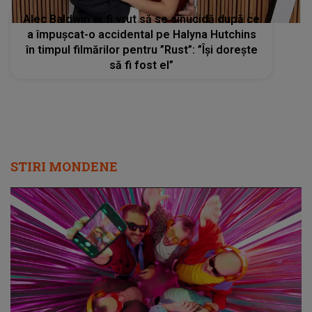
Alec Baldwin ar fi vrut să se sinucidă după ce
a împușcat-o accidental pe Halyna Hutchins
în timpul filmărilor pentru ”Rust”: ”Își dorește
să fi fost el”
STIRI MONDENE