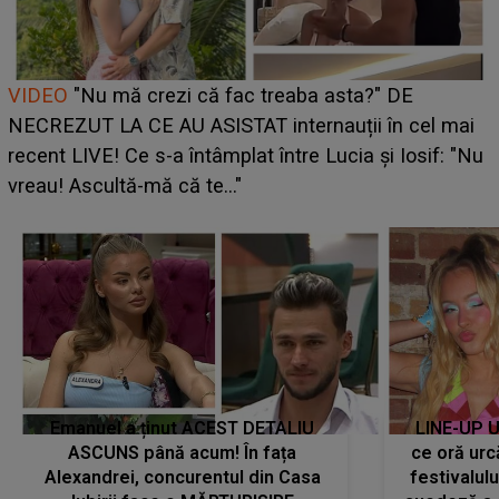
Cine este Bianca, tânăra clujeancă luată pe scenă la
UNTOLD ONE de Zara Larsson? Aceasta a dezvăluit
ce i-a spus artista suedeză în culise: „Nu am fost
pregătită...”
Emanuel a ținut ACEST DETALIU
LINE-UP U
ASCUNS până acum! În fața
ce oră urc
Alexandrei, concurentul din Casa
festivalul