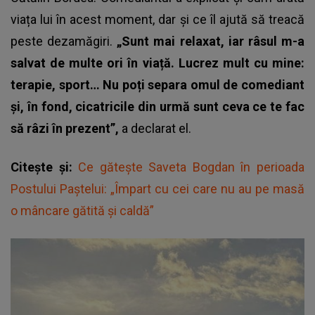
viața lui în acest moment, dar și ce îl ajută să treacă
peste dezamăgiri.
„Sunt mai relaxat, iar râsul m-a
salvat de multe ori în viață. Lucrez mult cu mine:
terapie, sport… Nu poți separa omul de comediant
și, în fond, cicatricile din urmă sunt ceva ce te fac
să râzi în prezent”,
a declarat el.
Citește și:
Ce gătește Saveta Bogdan în perioada
Postului Paștelui: „Împart cu cei care nu au pe masă
o mâncare gătită și caldă”