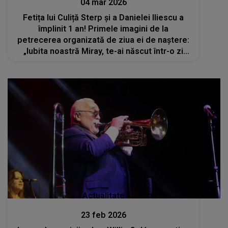
04 mar 2026
Fetița lui Culiță Sterp și a Danielei Iliescu a
împlinit 1 an! Primele imagini de la
petrecerea organizată de ziua ei de naștere:
„Iubita noastră Miray, te-ai născut într-o zi
superbă, însorită și ai adus primăvara în
sufletele noastre”
Actualitate
23 feb 2026