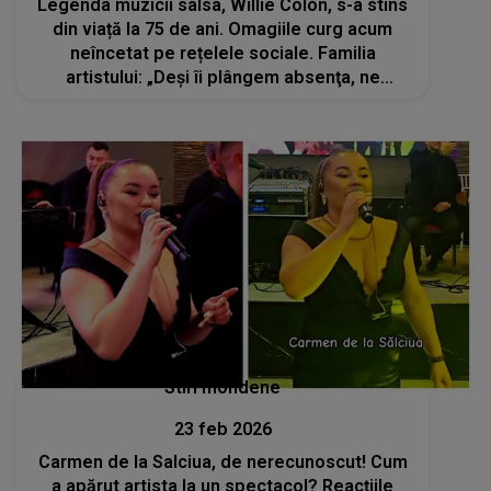
Legenda muzicii salsa, Willie Colón, s-a stins
din viață la 75 de ani. Omagiile curg acum
neîncetat pe rețelele sociale. Familia
artistului: „Deşi îi plângem absenţa, ne
bucurăm totodată de darul etern al muzicii
sale și de...”
Stiri mondene
23 feb 2026
Carmen de la Salciua, de nerecunoscut! Cum
a apărut artista la un spectacol? Reacțiile