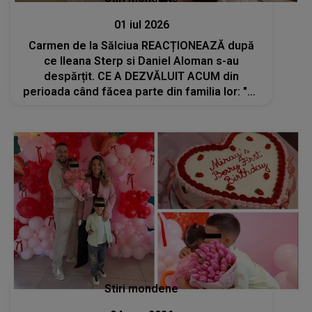
01 iul 2026
Carmen de la Sălciua REACȚIONEAZĂ după
ce Ileana Sterp si Daniel Aloman s-au
despărțit. CE A DEZVĂLUIT ACUM din
perioada când făcea parte din familia lor: "Vă
dați seama, este neplăcut, pentru că..."
Stiri mondene