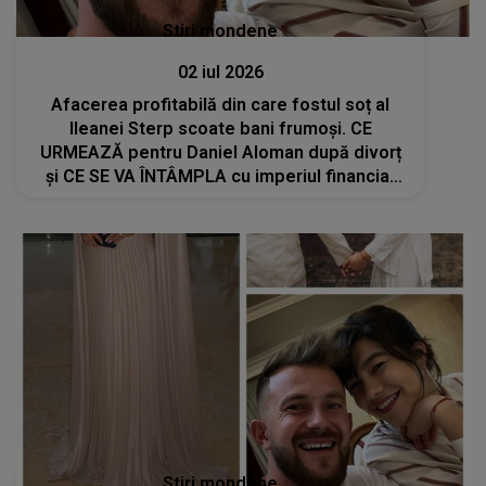
Stiri mondene
02 iul 2026
Afacerea profitabilă din care fostul soț al
Ileanei Sterp scoate bani frumoși. CE
URMEAZĂ pentru Daniel Aloman după divorț
și CE SE VA ÎNTÂMPLA cu imperiul financiar
construit împreună: "Este momentul să..."
Stiri mondene