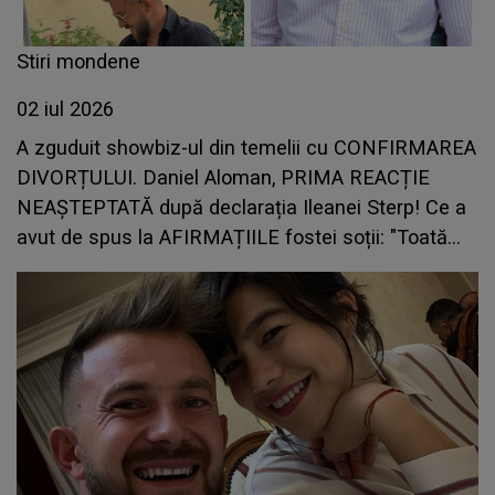
Stiri mondene
02 iul 2026
A zguduit showbiz-ul din temelii cu CONFIRMAREA
DIVORȚULUI. Daniel Aloman, PRIMA REACȚIE
NEAȘTEPTATĂ după declarația Ileanei Sterp! Ce a
avut de spus la AFIRMAȚIILE fostei soții: "Toată
lumea..."