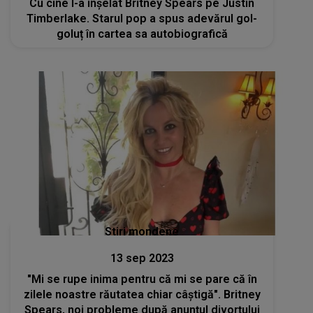
Cu cine l-a înșelat Britney Spears pe Justin
Timberlake. Starul pop a spus adevărul gol-
goluț în cartea sa autobiografică
Stiri mondene
13 sep 2023
"Mi se rupe inima pentru că mi se pare că în
zilele noastre răutatea chiar câștigă". Britney
Spears, noi probleme după anunțul divorțului