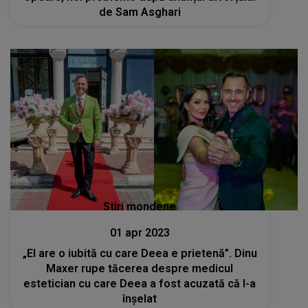
de Sam Asghari
Stiri mondene
01 apr 2023
„El are o iubită cu care Deea e prietenă”. Dinu
Maxer rupe tăcerea despre medicul
estetician cu care Deea a fost acuzată că l-a
înșelat