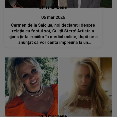
Stiri mondene
06 mar 2026
Carmen de la Salciua, noi declarații despre
relația cu fostul soț, Culiță Sterp! Artista a
ajuns ținta ironiilor în mediul online, după ce a
anunțat că vor cânta împreună la un
eveniment: „Fiecare are acum propria lui
familie”
Stiri mondene