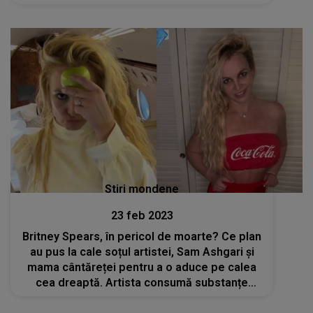
Stiri mondene
23 feb 2023
Britney Spears, în pericol de moarte? Ce plan
au pus la cale soțul artistei, Sam Ashgari și
mama cântăreței pentru a o aduce pe calea
cea dreaptă. Artista consumă substanțe
interzise și a ajuns din nou la autodistrugere