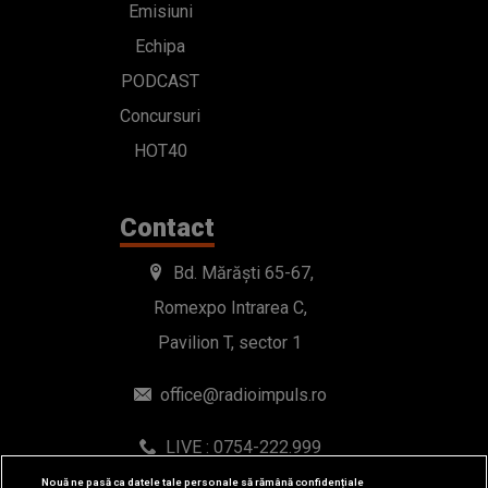
Emisiuni
Echipa
PODCAST
Concursuri
HOT40
Contact
Bd. Mărăști 65-67,
Romexpo Intrarea C,
Pavilion T, sector 1
office@radioimpuls.ro
LIVE : 0754-222.999
WhatsApp: 0754-222.999
Nouă ne pasă ca datele tale personale să rămână confidențiale