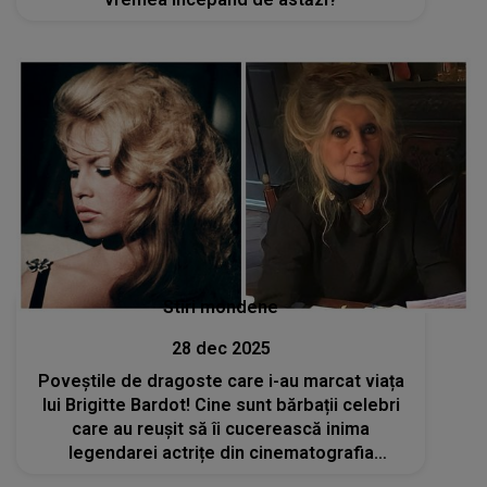
Stiri mondene
28 dec 2025
Poveștile de dragoste care i-au marcat viața
lui Brigitte Bardot! Cine sunt bărbații celebri
care au reușit să îi cucerească inima
legendarei actrițe din cinematografia
franceză? Ea s-a stins din viață la 91 de ani