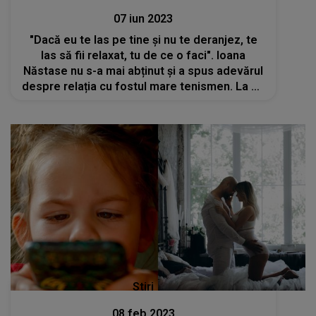
07 iun 2023
"Dacă eu te las pe tine și nu te deranjez, te
las să fii relaxat, tu de ce o faci". Ioana
Năstase nu s-a mai abținut și a spus adevărul
despre relația cu fostul mare tenismen. La ce
gesturi apelează Ilie Năstase pentru a se
asigura că nu este înșelat
Stiri
08 feb 2023