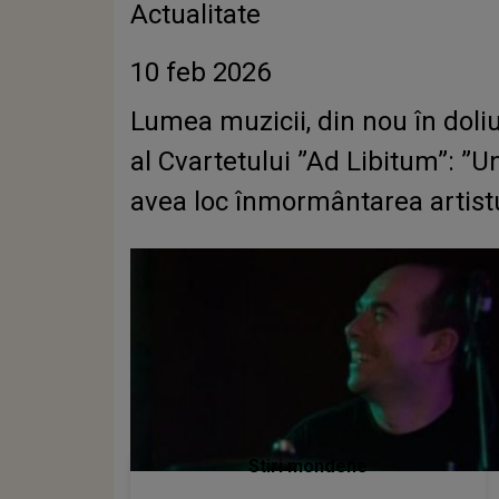
Actualitate
10 feb 2026
Lumea muzicii, din nou în dol
al Cvartetului ”Ad Libitum”: ”U
avea loc înmormântarea artist
Stiri mondene