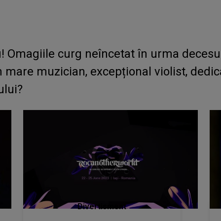
iu! Omagiile curg neîncetat în urma deces
n mare muzician, excepțional violist, dedic
ului?
Divertisment