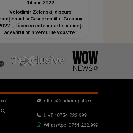
04 apr 2022
Volodimir Zelenski, discurs
emoționant la Gala premiilor Grammy
2022: „Tăcerea este moarte, spuneţi
adevărul prin versurile voastre”
-67,
office@radioimpuls.ro
 C,
LIVE : 0754-222.999
1
WhatsApp: 0754-222.999