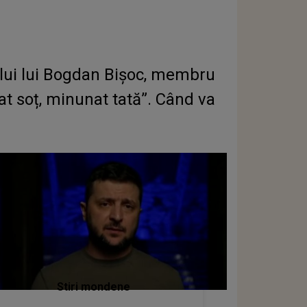
ului lui Bogdan Bișoc, membru
at soț, minunat tată”. Când va
Stiri mondene