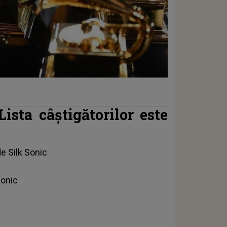
sta câştigătorilor este
e Silk Sonic
Sonic