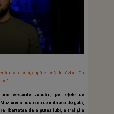
entru ucraineni, după o lună de război: Cu
oape”
prin versurile voastre, pe reţele de
) Muzicienii noştri nu se îmbracă de gală,
ra libertatea de a putea iubi, a trăi şi a