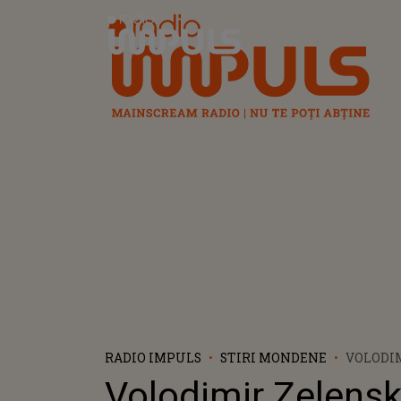
Radio Impuls
RADIO IMPULS
STIRI MONDENE
VOLODIM
EMOȚIO
Volodimir Zelenski
PREMIIL