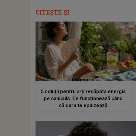
CITEȘTE ȘI
femeia.ro
5 soluții pentru a-ți recăpăta energia
pe caniculă. Ce funcționează când
căldura te epuizează