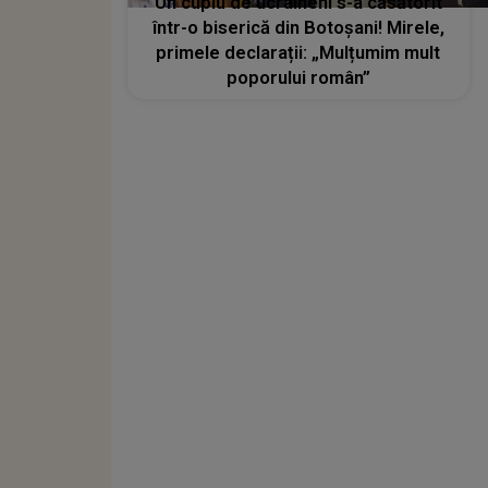
Un cuplu de ucraineni s-a căsătorit
într-o biserică din Botoșani! Mirele,
primele declarații: „Mulțumim mult
poporului român”