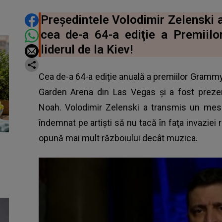
DISTRIBUIE ARTICOLUL
Președintele Volodimir Zelenski a
cea de-a 64-a ediţie a Premiil
liderul de la Kiev!
Cea de-a 64-a ediție anuală a premiilor Gramm
Garden Arena din Las Vegas și a fost preze
Noah. Volodimir Zelenski a transmis un mesaj
îndemnat pe artiști să nu tacă în faţa invaziei
opună mai mult războiului decât muzica.