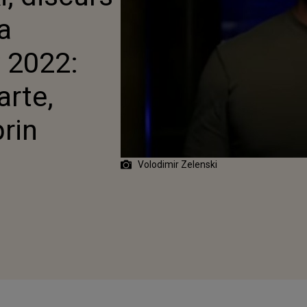
A ESTE MOARTE,
a
I ADEVĂRUL PRIN
LE VOASTRE”
 2022:
arte,
rin
Volodimir Zelenski