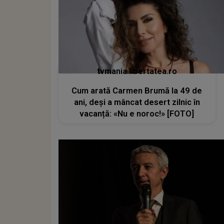
tvmania.libertatea.ro
Cum arată Carmen Brumă la 49 de
ani, deși a mâncat desert zilnic în
vacanță: «Nu e noroc!» [FOTO]