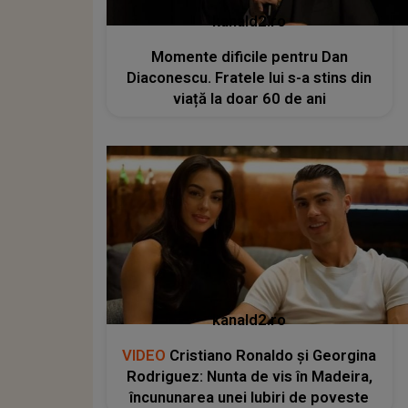
kanald2.ro
Momente dificile pentru Dan
Diaconescu. Fratele lui s-a stins din
viață la doar 60 de ani
kanald2.ro
VIDEO
Cristiano Ronaldo și Georgina
Rodriguez: Nunta de vis în Madeira,
încununarea unei Iubiri de poveste