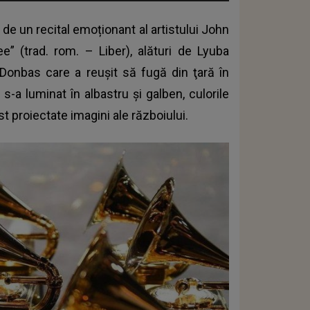
de un recital emoționant al artistului John
ee” (trad. rom. – Liber), alături de Lyuba
Donbas care a reuşit să fugă din ţară în
-a luminat în albastru şi galben, culorile
t proiectate imagini ale războiului.