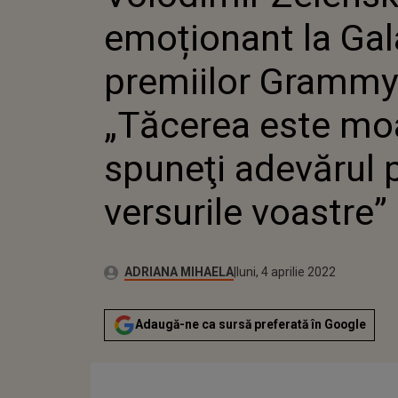
„TĂCERE
emoționant la Gal
SPUNEŢ
VERSURI
premiilor Grammy
„Tăcerea este mo
spuneţi adevărul p
versurile voastre”
Publicat:
Autor:
luni, 4 aprilie 2022
Actualizat:
ADRIANA MIHAELA
luni, 4 aprilie 2022
Adaugă-ne ca sursă preferată în Google