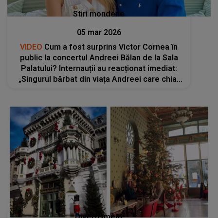
Stiri mondene
05 mar 2026
VIDEO
Cum a fost surprins Victor Cornea în
public la concertul Andreei Bălan de la Sala
Palatului? Internauții au reacționat imediat:
„Singurul bărbat din viața Andreei care chiar
se bucură de reușitele ei”
Divertisment