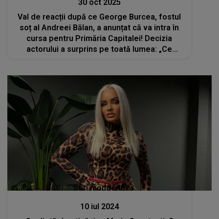
30 oct 2025
Val de reacții după ce George Burcea, fostul
soț al Andreei Bălan, a anunțat că va intra în
cursa pentru Primăria Capitalei! Decizia
actorului a surprins pe toată lumea: „Ce
glumă bună. S-au terminat filmele?”
Stiri mondene
10 iul 2024