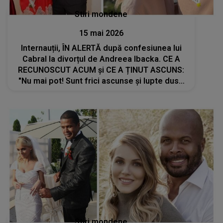
Stiri mondene
15 mai 2026
Internauții, ÎN ALERTĂ după confesiunea lui
Cabral la divorțul de Andreea Ibacka. CE A
RECUNOSCUT ACUM și CE A ȚINUT ASCUNS:
"Nu mai pot! Sunt frici ascunse și lupte duse
în tăcere. Și uneori..."
Stiri mondene