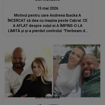
15 mai 2026
Motivul pentru care Andreea Ibacka A
ÎNCERCAT să dea cu mașina peste Cabral. CE
A AFLAT despre soțul ei A ÎMPINS-O LA
LIMITĂ și și-a pierdut controlul: "Fierbeam de
nervi. M-am agățat de poartă și am ridicat
picioarele, ea a..."
Stiri mondene