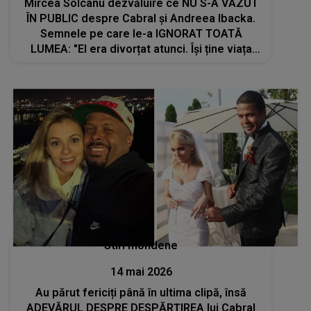
Mircea Solcanu dezvăluire ce NU S-A VĂZUT
ÎN PUBLIC despre Cabral și Andreea Ibacka.
Semnele pe care le-a IGNORAT TOATĂ
LUMEA: "El era divorțat atunci. Își ține viața
personală pentru el. Și..."
Stiri mondene
14 mai 2026
Au părut fericiți până în ultima clipă, însă
ADEVĂRUL DESPRE DESPĂRȚIREA lui Cabral