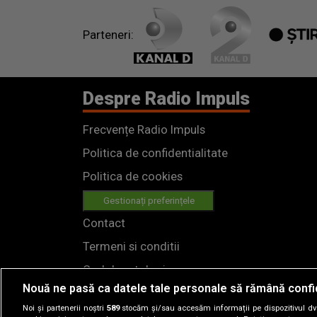
Parteneri:
Despre Radio Impuls
Frecvențe Radio Impuls
Politica de confidentialitate
Politica de cookies
Gestionați preferințele
Contact
Termeni si conditii
Cod deontologic
Nouă ne pasă ca datele tale personale să rămână confi
Regulamente
Noi și partenerii noștri
589
stocăm și/sau accesăm informații pe dispozitivul dvs.