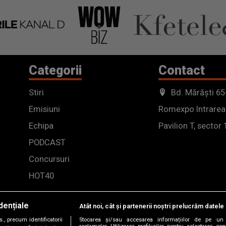
Categorii
Contact
Stiri
Bd. Mărăști 65
Emisiuni
Romexpo Intrarea
Echipa
Pavilion T, sector 
PODCAST
Concursuri
HOT40
dențiale
Atât noi, cât și partenerii noștri prelucrăm datele 
, precum identificatorii
Stocarea și/sau accesarea informațiilor de pe un 