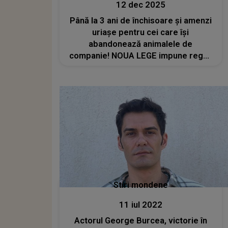
12 dec 2025
Până la 3 ani de închisoare și amenzi
uriașe pentru cei care își
abandonează animalele de
companie! NOUA LEGE impune reguli
stricte și pedepse severe
Stiri mondene
11 iul 2022
Actorul George Burcea, victorie în