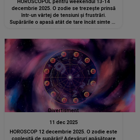
HOROSCOPUL pentru weekendul 13-14
decembrie 2025. O zodie se trezește prinsă
într-un vârtej de tensiuni și frustrări.
Supărările o apasă atât de tare încât simte că
pierde controlul asupra a tot, în timp ce
starea de neliniște nu îi dă pace nicio clipă
Divertisment
11 dec 2025
HOROSCOP 12 decembrie 2025. O zodie este
copleșită de supărări! Adevăruri apăsătoare