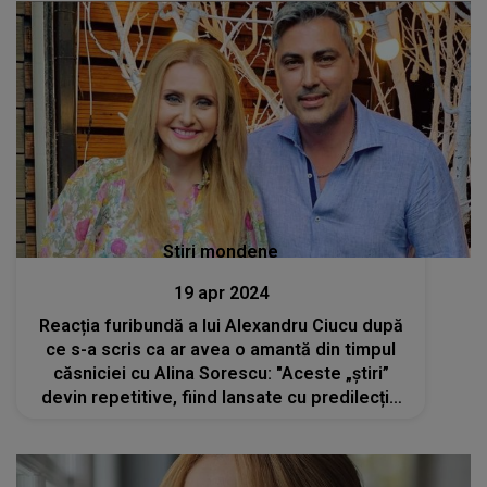
Stiri mondene
19 apr 2024
Reacția furibundă a lui Alexandru Ciucu după
ce s-a scris ca ar avea o amantă din timpul
căsniciei cu Alina Sorescu: "Aceste „știri”
devin repetitive, fiind lansate cu predilecție
înainte de un moment important în proces"