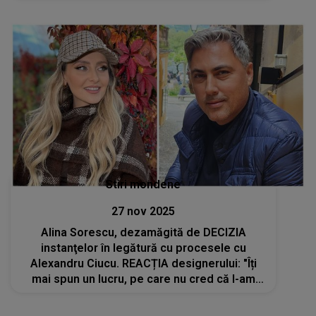
ea când va fi mare ar vrea să facă dreptate
copiilor care...”
Stiri mondene
27 nov 2025
Alina Sorescu, dezamăgită de DECIZIA
instanţelor în legătură cu procesele cu
Alexandru Ciucu. REACȚIA designerului: "Îți
mai spun un lucru, pe care nu cred că l-am
mai spus până acum. Toate lucrurile pe care
ea le-a..."