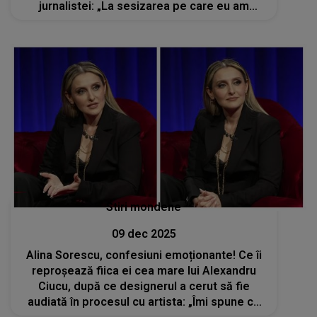
jurnalistei: „La sesizarea pe care eu am
făcut-o, mi s-a răspuns să mă adresez
instanței”
Stiri mondene
09 dec 2025
Alina Sorescu, confesiuni emoționante! Ce îi
reproșează fiica ei cea mare lui Alexandru
Ciucu, după ce designerul a cerut să fie
audiată în procesul cu artista: „Îmi spune că