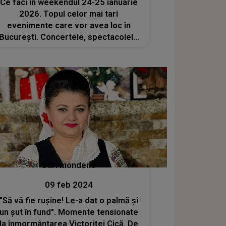
Ce faci în weekendul 24-25 ianuarie
2026. Topul celor mai tari
evenimente care vor avea loc în
București. Concertele, spectacolele
și petrecerile de Mica Unire pe care
nu trebuie să le ratezi
Stiri mondene
09 feb 2024
"Să vă fie rușine! Le-a dat o palmă și
un șut în fund". Momente tensionate
la înmormântarea Victoriței Cică. De