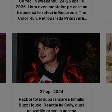
Ce faci în weekendul 24-26 aprilie
2026. Lista evenimentelor pe care nu
trebuie să le ratezi în București: The
Color Run, Retroparada Primăverii,
Străzi Deschise 2026, concerte și
spectacole
Stiri mondene
27 apr 2024
Război total după lansarea filmului
Buzz House! Reacția lui Selly, după
acuzațiile grave la adresa