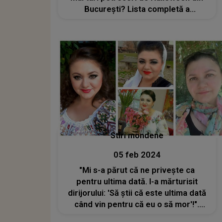
București? Lista completă a
concertelor, spectacolelor și
târgurilor
Stiri mondene
05 feb 2024
"Mi s-a părut că ne privește ca
pentru ultima dată. I-a mărturisit
dirijorului: 'Să știi că este ultima dată
când vin pentru că eu o să mor'!".
Detalii sfâșietoare despre decesul