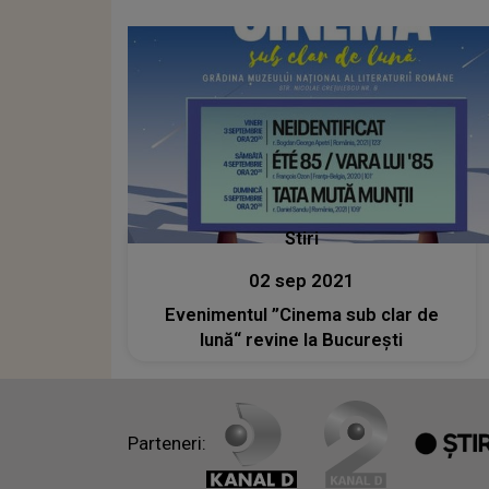
interpretei Victorița Cică. "Ciocârlia
Olteniei" și-a presimțit moartea
Stiri
02 sep 2021
Evenimentul ”Cinema sub clar de
lună“ revine la Bucureşti
Parteneri: