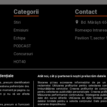
Categorii
Contact
Stiri
Bd. Mărăști 65
Emisiuni
Romexpo Intrarea
Echipa
Pavilion T, sector 
PODCAST
Concursuri
HOT40
dențiale
Atât noi, cât și partenerii noștri prelucrăm datele 
, precum identificatorii
Stocarea și/sau accesarea informațiilor de pe un 
reclamelor. Utilizarea profilurilor pentru selectarea con
estiona preferințele dvs.
îmbunătățirea serviciilor. Crearea profilurilor de conținu
orice moment pe pagina cu
pentru selectarea publicității personalizate. Crearea profil
ștri și nu vă vor afecta
Măsurarea performanței conținutului. Înțelegerea public
date din surse diferite. Utilizarea de date limitate pen
datelor limitate pentru a selecta conținutul. Date preci
scanarea dispozitivului.
ere, precum si furnizorii