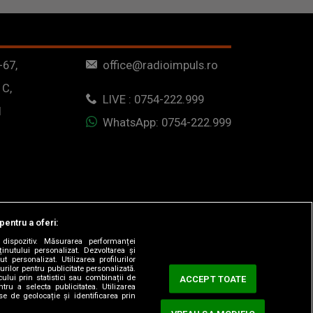
-67,
office@radioimpuls.ro
 C,
LIVE : 0754-222.999
1
WhatsApp: 0754-222.999
pentru a oferi:
dispozitiv. Măsurarea performanței
ținutului personalizat. Dezvoltarea și
t personalizat. Utilizarea profilurilor
urilor pentru publicitate personalizată.
ului prin statistici sau combinații de
ACCEPT TOATE
tru a selecta publicitatea. Utilizarea
se de geolocație și identificarea prin