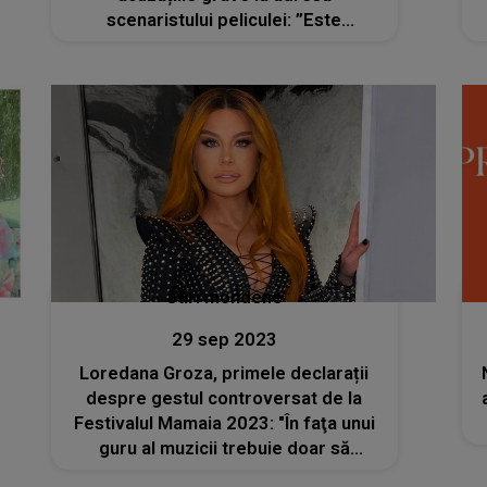
scenaristului peliculei: ”Este
periculos pentru societate”
Stiri mondene
29 sep 2023
Loredana Groza, primele declarații
despre gestul controversat de la
Festivalul Mamaia 2023: "În faţa unui
guru al muzicii trebuie doar să
îngenunchezi, nimic altceva"