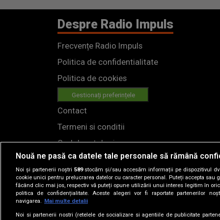
Despre Radio Impuls
Frecvențe Radio Impuls
Politica de confidentialitate
Politica de cookies
Gestionați preferințele
Contact
Termeni si conditii
Cod deontologic
Nouă ne pasă ca datele tale personale să rămână confi
Regulamente
Noi și partenerii noștri
589
stocăm și/sau accesăm informații pe dispozitivul dvs.
cookie unici pentru prelucrarea datelor cu caracter personal. Puteți accepta sau g
făcând clic mai jos, respectiv vă puteți opune utilizării unui interes legitim în 
politica de confidențialitate. Aceste alegeri vor fi raportate partenerilor no
navigarea.
Mai multe detalii
Noi si partenerii nostri (retelele de socializare si agentiile de publicitate parten