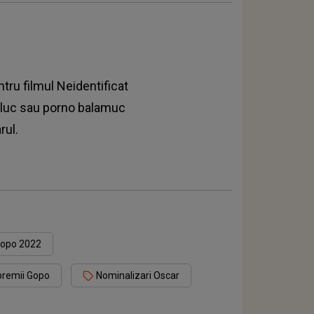
tru filmul Neidentificat
cluc sau porno balamuc
rul.
Gopo 2022
premii Gopo
Nominalizari Oscar