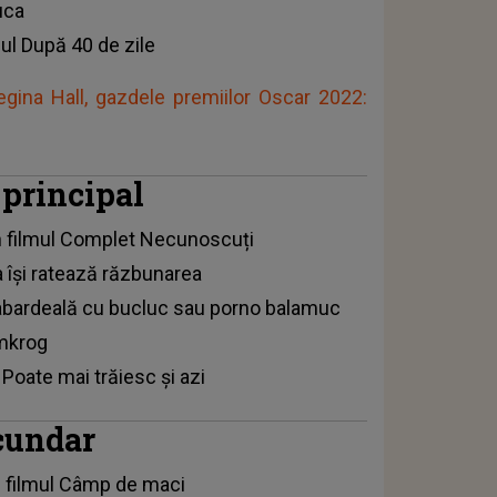
uca
ul După 40 de zile
ina Hall, gazdele premiilor Oscar 2022:
 principal
n filmul Complet Necunoscuți
a își ratează răzbunarea
 Babardeală cu bucluc sau porno balamuc
lmkrog
 Poate mai trăiesc și azi
ecundar
n filmul Câmp de maci