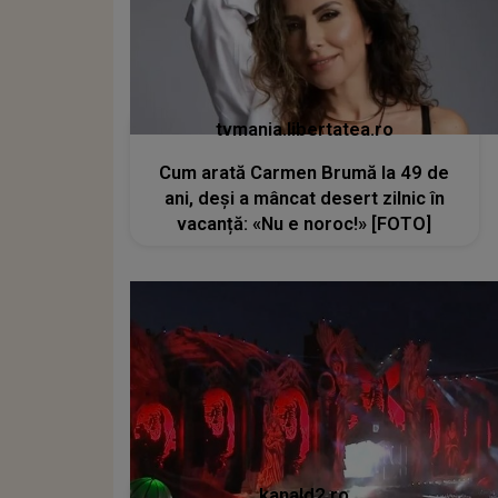
tvmania.libertatea.ro
Cum arată Carmen Brumă la 49 de
ani, deși a mâncat desert zilnic în
vacanță: «Nu e noroc!» [FOTO]
kanald2.ro