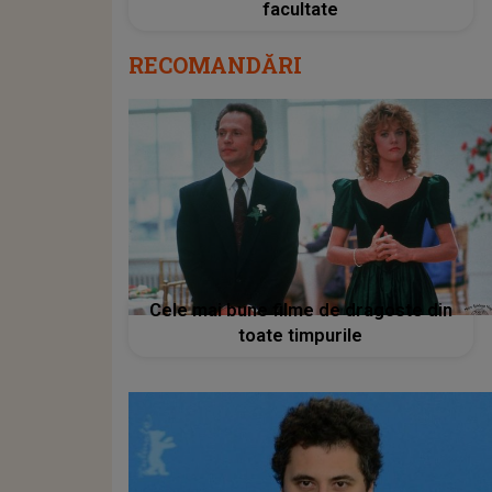
facultate
RECOMANDĂRI
Cele mai bune filme de dragoste din
toate timpurile