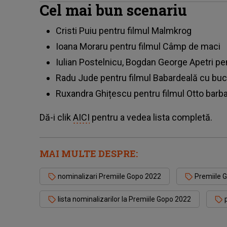
Cel mai bun scenariu
Cristi Puiu pentru filmul Malmkrog
Ioana Moraru pentru filmul Câmp de maci
Iulian Postelnicu, Bogdan George Apetri pen
Radu Jude pentru filmul Babardeală cu bu
Ruxandra Ghițescu pentru filmul Otto barba
Dă-i clik
AICI
pentru a vedea lista completă.
MAI MULTE DESPRE:
nominalizari Premiile Gopo 2022
Premiile 
lista nominalizarilor la Premiile Gopo 2022