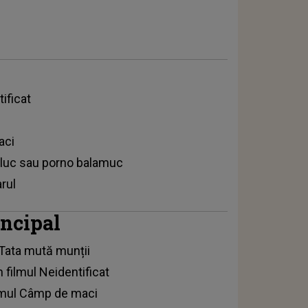
ificat
aci
cluc sau porno balamuc
rul
incipal
l Tata mută munții
 filmul Neidentificat
filmul Câmp de maci