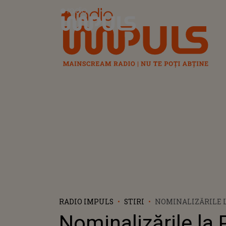
Radio Impuls
RADIO IMPULS
STIRI
NOMINALIZĂRILE L
AU FOST DEZVĂLUIT
Nominalizările la 
CURSA PENTRU MA