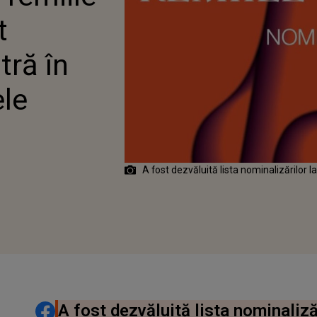
t
tră în
ele
A fost dezvăluită lista nominalizărilor 
DISTRIBUIE ARTICOLUL
A fost dezvăluită lista nominaliz