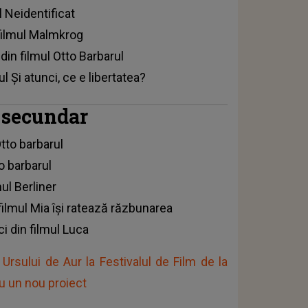
l Neidentificat
filmul Malmkrog
din filmul Otto Barbarul
l Și atunci, ce e libertatea?
l secundar
Otto barbarul
to barbarul
ul Berliner
filmul Mia își ratează răzbunarea
i din filmul Luca
Ursului de Aur la Festivalul de Film de la
ru un nou proiect