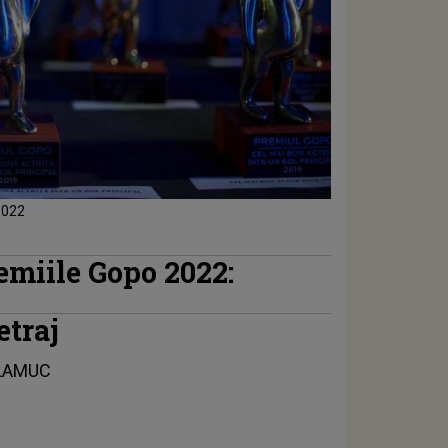
 2022
remiile Gopo 2022:
etraj
LAMUC