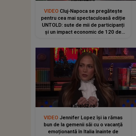
VIDEO
Cluj-Napoca se pregătește
pentru cea mai spectaculoasă ediție
UNTOLD: sute de mii de participanți
și un impact economic de 120 de
milioane de euro
kanald2.ro
VIDEO
Jennifer Lopez își ia rămas
bun de la gemenii săi cu o vacanță
emoționantă în Italia înainte de