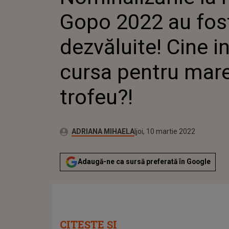
Gopo 2022 au fos
dezvăluite! Cine in
cursa pentru mar
trofeu?!
Publicat:
Autor:
joi, 10 martie 2022
Actualizat:
ADRIANA MIHAELA
joi, 10 martie 2022
Adaugă-ne ca sursă preferată în Google
CITEȘTE ȘI