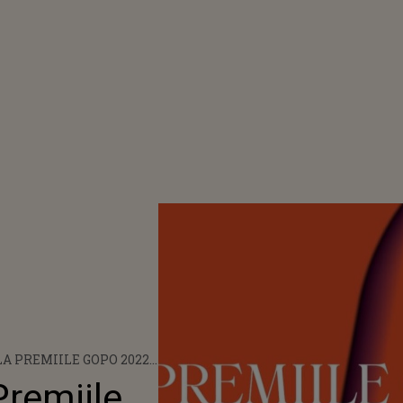
A PREMIILE GOPO 2022
E! CINE INTRĂ ÎN
Premiile
RELE TROFEU?!