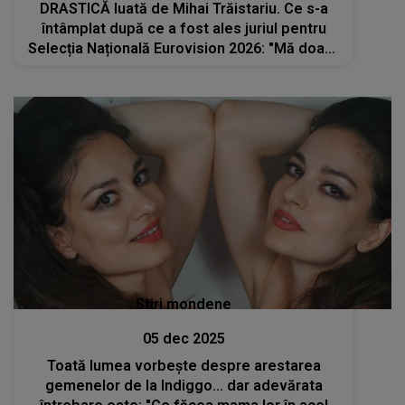
DRASTICĂ luată de Mihai Trăistariu. Ce s-a
întâmplat după ce a fost ales juriul pentru
Selecția Națională Eurovision 2026: "Mă doare
sufletul, dar decizia mea este fermă și
asumată..."
Stiri mondene
05 dec 2025
Toată lumea vorbește despre arestarea
gemenelor de la Indiggo... dar adevărata