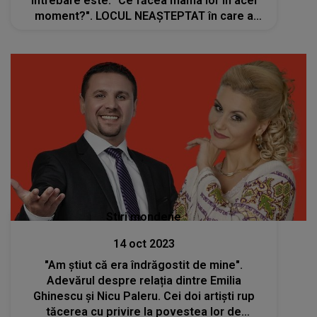
întrebare este: "Ce făcea mama lor în acel
moment?". LOCUL NEAȘTEPTAT în care a
fost surprinsă... e ultimul la care s-ar fi gândit
cineva
Stiri mondene
14 oct 2023
"Am știut că era îndrăgostit de mine".
Adevărul despre relația dintre Emilia
Ghinescu și Nicu Paleru. Cei doi artiști rup
tăcerea cu privire la povestea lor de