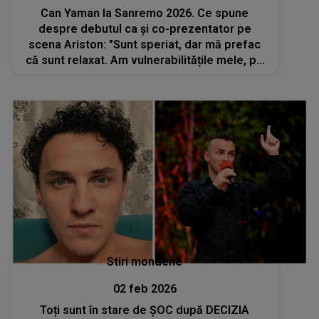
Can Yaman la Sanremo 2026. Ce spune
despre debutul ca și co-prezentator pe
scena Ariston: "Sunt speriat, dar mă prefac
că sunt relaxat. Am vulnerabilitățile mele, pe
care nu le arăt. Sper să nu fac..."
Stiri mondene
02 feb 2026
Toți sunt în stare de ȘOC după DECIZIA