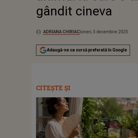
gândit cineva
Publicat:
Autor:
vineri, 5 decembrie 2025
Actualizat:
ADRIANA CHIRIAC
vineri, 5 decembrie 2025
Adaugă-ne ca sursă preferată în Google
CITEȘTE ȘI