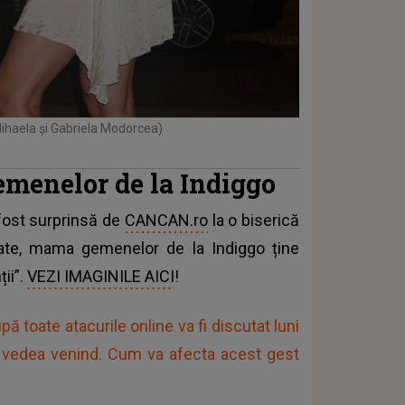
ihaela și Gabriela Modorcea)
menelor de la Indiggo
fost surprinsă de
CANCAN.ro
la o biserică
nate, mama gemenelor de la Indiggo ține
ii”.
VEZI IMAGINILE AICI
!
 toate atacurile online va fi discutat luni
o vedea venind. Cum va afecta acest gest