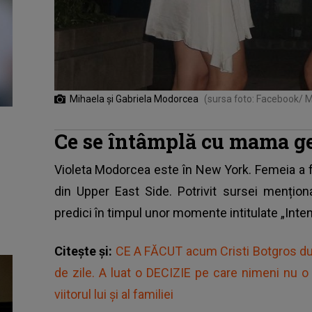
Mihaela și Gabriela Modorcea
(sursa foto: Facebook/ M
Ce se întâmplă cu mama ge
Violeta Modorcea este în New York. Femeia a 
din Upper East Side. Potrivit sursei mențio
predici în timpul unor momente intitulate „Intenț
Citește și:
CE A FĂCUT acum Cristi Botgros după
de zile. A luat o DECIZIE pe care nimeni nu 
viitorul lui și al familiei