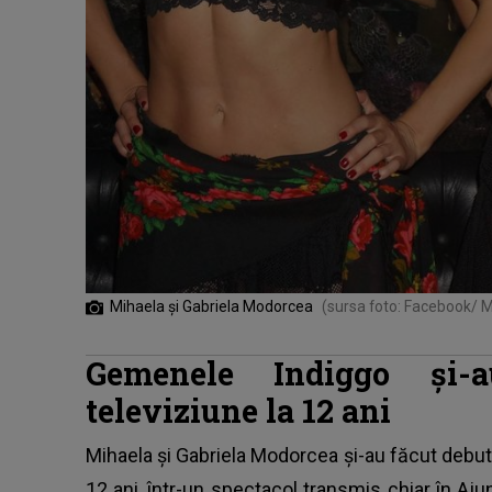
Mihaela și Gabriela Modorcea
(sursa foto: Facebook/ M
Gemenele Indiggo și-
televiziune la 12 ani
Mihaela și Gabriela Modorcea și-au făcut debut
12 ani, într-un spectacol transmis chiar în Ajunu