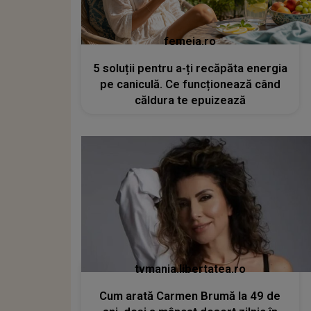
femeia.ro
5 soluții pentru a-ți recăpăta energia
pe caniculă. Ce funcționează când
căldura te epuizează
tvmania.libertatea.ro
Cum arată Carmen Brumă la 49 de