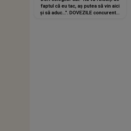
faptul că eu tac, aș putea să vin aici
și să aduc...". DOVEZILE concurentei
din Casa Iubirii ar putea zdruncina
parcursul lor în emisiune? Cum se
apără concurenții