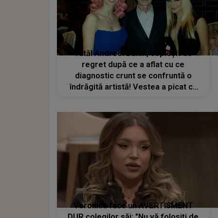
Tatăl Andreei Bălan, copleșit de
regret după ce a aflat cu ce
diagnostic crunt se confruntă o
îndrăgită artistă! Vestea a picat ca
un trăsnet asupra lui: „Pur și simplu
m-a dărâmat. Știind-o pe ea cât este
de puternică...”
Veronica face un AVERTISMENT
DUR colegilor săi: "Nu vă folosiți de