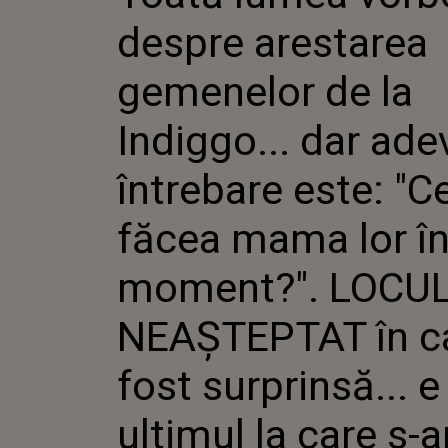
GEMENE
despre arestarea
INDIGGO.
ADEVĂR
ÎNTREBA
gemenelor de la
FĂCEA 
ACEL MO
Indiggo... dar ade
LOCUL N
CARE A 
SURPRINS
întrebare este: "C
ULTIMUL
FI GÂND
făcea mama lor în
moment?". LOCU
NEAȘTEPTAT în c
fost surprinsă... e
ultimul la care s-ar