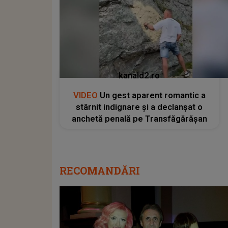
kanald2.ro
VIDEO
Un gest aparent romantic a
stârnit indignare și a declanșat o
anchetă penală pe Transfăgărășan
RECOMANDĂRI