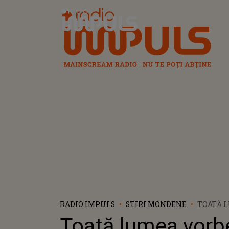
Radio Impuls
RADIO IMPULS
STIRI MONDENE
TOATĂ 
VORBEȘ
Toată lumea vorb
ARESTA