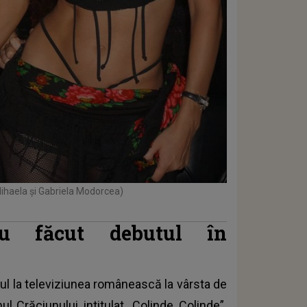
ihaela și Gabriela Modorcea)
au făcut debutul în
ul la televiziunea românească la vârsta de
l Crăciunului, intitulat „Colinde, Colinde”.