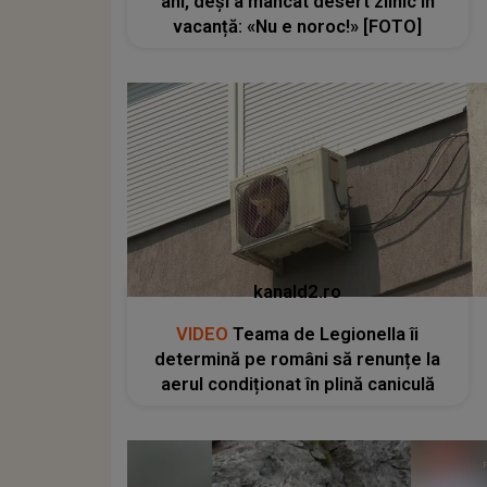
ani, deși a mâncat desert zilnic în
vacanță: «Nu e noroc!» [FOTO]
kanald2.ro
VIDEO
Teama de Legionella îi
determină pe români să renunțe la
aerul condiționat în plină caniculă