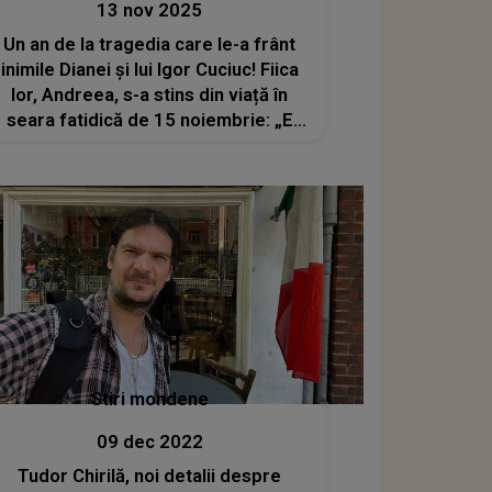
13 nov 2025
Un an de la tragedia care le-a frânt
inimile Dianei și lui Igor Cuciuc! Fiica
lor, Andreea, s-a stins din viață în
seara fatidică de 15 noiembrie: „E
tare greu să trăim cu această durere.
Știu ca nu ai vrut sa te duci de la noi,
nu a fost voia ta....”
Stiri mondene
09 dec 2022
Tudor Chirilă, noi detalii despre