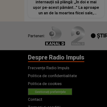
internauții să plângă: „În doi e mai
ușor pe-acest pământ...” La aproape
un an de la moartea fiicei sale,
interpretul mărturisește că soția îi
este cel mai mare sprijin atunci când
suferința pare de nesuportat
Parteneri:
Despre Radio Impuls
Frecvențe Radio Impuls
Politica de confidentialitate
Politica de cookies
Gestionați preferințele
Contact