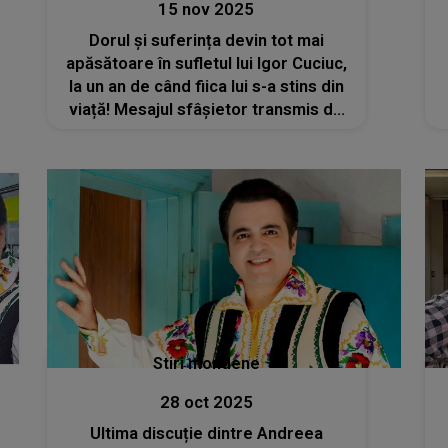
15 nov 2025
Dorul și suferința devin tot mai
apăsătoare în sufletul lui Igor Cuciuc,
la un an de când fiica lui s-a stins din
viață! Mesajul sfâșietor transmis de
îndrăgitul interpret: „Este ziua cea
neagră, ziua în care ai părăsit scena
vieții pentru totdeauna...”
Stiri mondene
28 oct 2025
Ultima discuție dintre Andreea