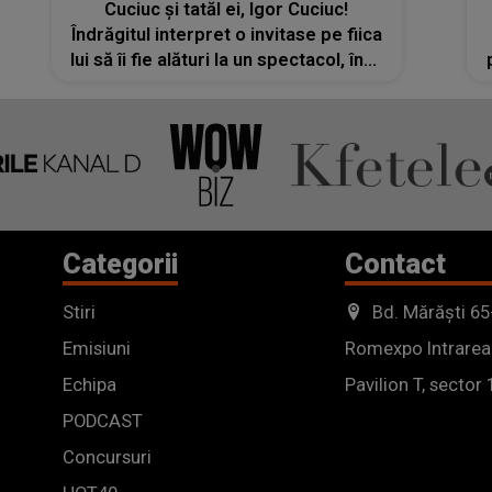
Cuciuc și tatăl ei, Igor Cuciuc!
Îndrăgitul interpret o invitase pe fiica
lui să îi fie alături la un spectacol, însă
destinul a făcut ca lucrurile să ia o
întorsătură tragică: „Mi-a zis: «Tata,
nu, eu am...»”
Categorii
Contact
Stiri
Bd. Mărăști 65
Emisiuni
Romexpo Intrarea
Echipa
Pavilion T, sector 
PODCAST
Concursuri