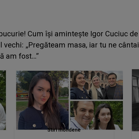
bucurie! Cum își amintește Igor Cuciuc de f
l vechi: „Pregăteam masa, iar tu ne cântai 
să am fost…”
Stiri mondene