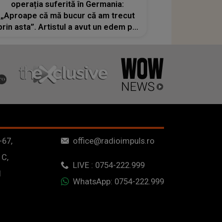
operația suferită în Germania:
„Aproape că mă bucur că am trecut
prin asta”. Artistul a avut un edem pe
corzile vocale
-67,
office@radioimpuls.ro
 C,
LIVE : 0754-222.999
1
WhatsApp: 0754-222.999