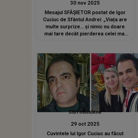
30 nov 2025
Mesajul SFÂȘIETOR postat de Igor
Cuciuc de Sfântul Andrei: „Viața are
multe surprize… și nimic nu doare
mai tare decât pierderea celei mai
scumpe ființe” Dorul de fiica lui,
Andreea, și suferința sunt tot mai
apăsătoare în sufletul artistului
Stiri mondene
29 oct 2025
Cuvintele lui Igor Cuciuc au făcut