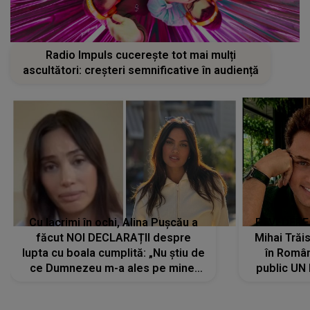
Radio Impuls cucerește tot mai mulți
ascultători: creșteri semnificative în audiență
Cu lacrimi în ochi, Alina Pușcău a
REVEDERE
făcut NOI DECLARAȚII despre
Mihai Trăis
lupta cu boala cumplită: „Nu știu de
în Români
ce Dumnezeu m-a ales pe mine.
public UN
Am cancer la sân, am intrat în
"Nu știu ce
metastază...”