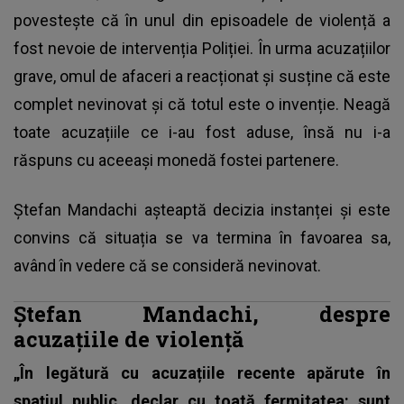
povestește că în unul din episoadele de violență a
fost nevoie de intervenția Poliției. În urma acuzațiilor
grave, omul de afaceri a reacționat și susține că este
complet nevinovat și că totul este o invenție. Neagă
toate acuzațiile ce i-au fost aduse, însă nu i-a
răspuns cu aceeași monedă fostei partenere.
Ștefan Mandachi așteaptă decizia instanței și este
convins că situația se va termina în favoarea sa,
având în vedere că se consideră nevinovat.
Ștefan Mandachi, despre
acuzațiile de violență
„În legătură cu acuzațiile recente apărute în
spațiul public, declar cu toată fermitatea: sunt