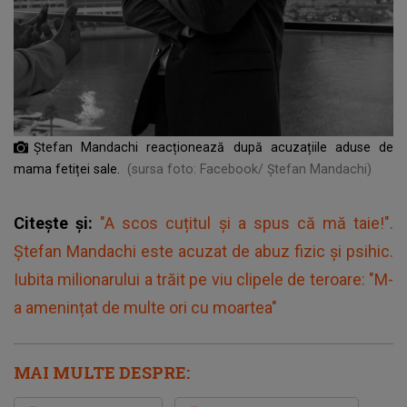
Ștefan Mandachi reacționează după acuzațiile aduse de
mama fetiței sale.
(sursa foto: Facebook/ Ștefan Mandachi)
Citește și:
"A scos cuțitul și a spus că mă taie!".
Ștefan Mandachi este acuzat de abuz fizic și psihic.
Iubita milionarului a trăit pe viu clipele de teroare: "M-
a amenințat de multe ori cu moartea"
MAI MULTE DESPRE: