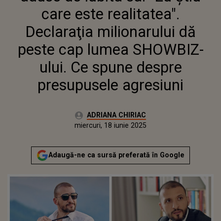
SHOWBIZ-ULUI. CE SPUNE
care este realitatea".
DESPRE PRESUPUSELE
AGRESIUNI
Declaraţia milionarului dă
peste cap lumea SHOWBIZ-
ului. Ce spune despre
presupusele agresiuni
Autor:
ADRIANA CHIRIAC
Publicat:
miercuri, 18 iunie 2025
Actualizat:
miercuri, 18 iunie 2025
Adaugă-ne ca sursă preferată în Google