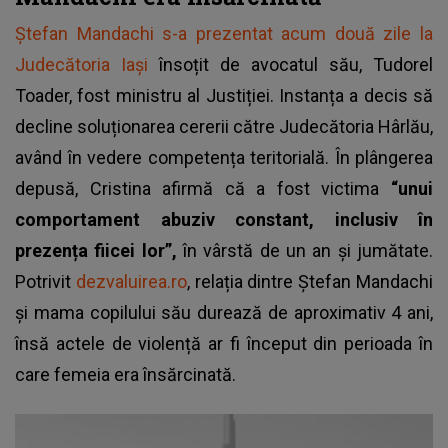
Ștefan Mandachi s-a prezentat acum două zile la
Judecătoria Iași
însoțit de avocatul său, Tudorel
Toader, fost ministru al Justiției. Instanța a decis să
decline soluționarea cererii către Judecătoria Hârlău,
având în vedere competența teritorială. În plângerea
depusă, Cristina afirmă că a fost victima
“unui
comportament abuziv constant, inclusiv în
prezența fiicei lor”,
în vârstă de un an și jumătate.
Potrivit
dezvaluirea.ro
, relația dintre Ștefan Mandachi
și mama copilului său durează de aproximativ 4 ani,
însă actele de violență ar fi început din perioada în
care femeia era însărcinată.