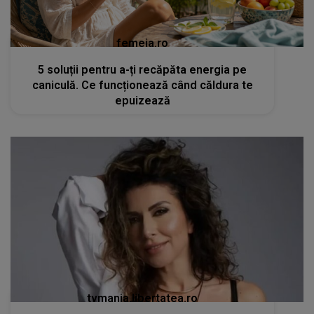
femeia.ro
5 soluții pentru a-ți recăpăta energia pe
caniculă. Ce funcționează când căldura te
epuizează
tvmania.libertatea.ro