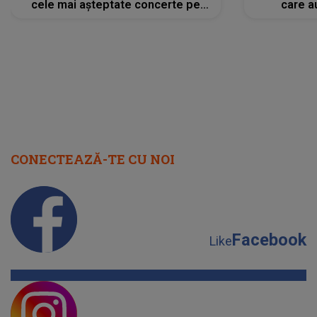
cele mai așteptate concerte pe
care a
scena principală?
perioadă 
CONECTEAZĂ-TE CU NOI
Facebook
Like