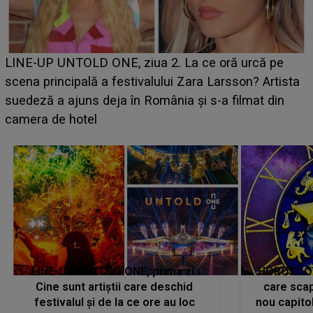
Ce a dezvăluit noua concurentă din "Casa Iubirii" l-a
luat prin surprindere pe Emanuel. CINE ESTE
BĂIATUL VIZAT de Alexandra?! Aflându-se în fața
faptului împlinit, A RECUNOSCUT IMEDIAT: "Am
avut..."
LINE-UP UNTOLD ONE, prima zi.
HOROSCOP 
Cine sunt artiștii care deschid
care scap
festivalul și de la ce ore au loc
nou capitol