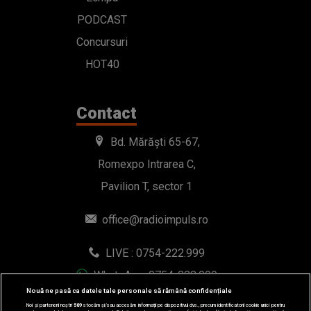
PODCAST
Concursuri
HOT40
Contact
Bd. Mărăști 65-67,
Romexpo Intrarea C,
Pavilion T, sector 1
office@radioimpuls.ro
LIVE : 0754-222.999
WhatsApp: 0754-222.999
Nouă ne pasă ca datele tale personale să rămână confidențiale
Noi și partenerii noștri
589
stocăm și/sau accesăm informații pe dispozitivul dvs., precum identificatorii cookie unici pentru