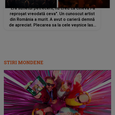
"Era sufletul petrecerii, nu cred că cineva i-a
reproșat vreodată ceva". Un cunoscut artist
din România a murit. A avut o carieră demnă
de apreciat. Plecarea sa la cele veșnice lasă
o durere adâncă, greu de pus în cuvinte
STIRI MONDENE