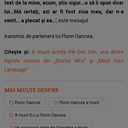
text de la mine, acum, știu sigur…o să îi spun doar
lui…Mă iertați, azi ar fi fost ziua mea, dar n-a
venit… a plecat și ea…'
, este mesajul
transmis de
partenera lui Florin Oancea
.
Citește și:
A murit actrița Pik-Sen Lim, una dintre
figurile iconice din „Doctor Who” și „Mind Your
Language"
MAI MULTE DESPRE:
Florin Oancea
Florin Oancea a murit
A murit DJ-ul Florin Oancea
Un cunoscut artist din România a murit