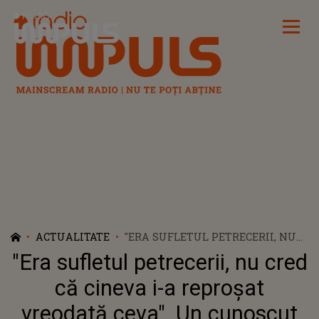
Radio Impuls
ACTUALITATE
"ERA SUFLETUL PETRECERII, NU
CRED CĂ CINEVA I-A REPROȘAT
"Era sufletul petrecerii, nu cred
VREODATĂ CEVA". UN CUNOSCUT
ARTIST DIN ROMÂNIA A MURIT. A
că cineva i-a reproșat
AVUT O CARIERĂ DEMNĂ DE
vreodată ceva". Un cunoscut
APRECIAT. PLECAREA SA LA CELE