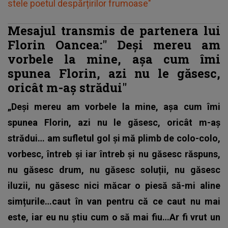
stele poetul despărțirilor frumoase"
Mesajul transmis de partenera lui
Florin Oancea:"
Deși mereu am
vorbele la mine, așa cum îmi
spunea Florin, azi nu le găsesc,
oricât m-aș strădui"
„Deși mereu am vorbele la mine, așa cum îmi
spunea Florin, azi nu le găsesc, oricât m-aș
strădui… am sufletul gol și mă plimb de colo-colo,
vorbesc, întreb și iar întreb și nu găsesc răspuns,
nu găsesc drum, nu găsesc soluții, nu găsesc
iluzii, nu găsesc nici măcar o piesă să-mi aline
simțurile…caut în van pentru că ce caut nu mai
este, iar eu nu știu cum o să mai fiu…Ar fi vrut un