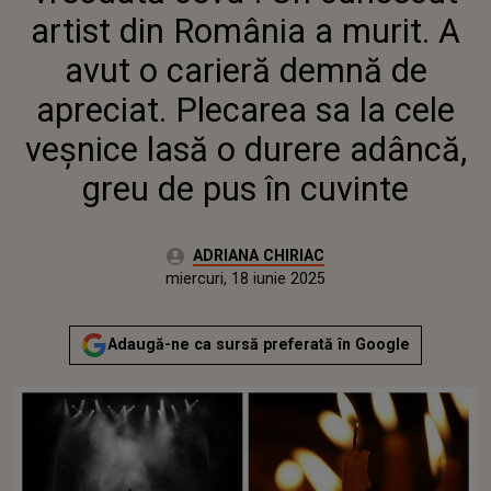
VEȘNICE LASĂ O DURERE ADÂNCĂ,
artist din România a murit. A
GREU DE PUS ÎN CUVINTE
avut o carieră demnă de
apreciat. Plecarea sa la cele
veșnice lasă o durere adâncă,
greu de pus în cuvinte
Autor:
ADRIANA CHIRIAC
Publicat:
miercuri, 18 iunie 2025
Actualizat:
miercuri, 18 iunie 2025
Adaugă-ne ca sursă preferată în Google