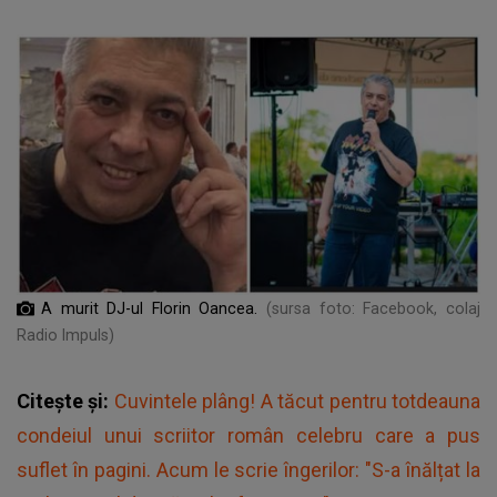
A murit DJ-ul Florin Oancea.
(sursa foto: Facebook, colaj
Radio Impuls)
Citește și:
Cuvintele plâng! A tăcut pentru totdeauna
condeiul unui scriitor român celebru care a pus
suflet în pagini. Acum le scrie îngerilor: "S-a înălțat la