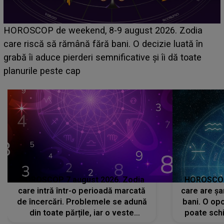
Emanuel a ținut ACEST DETALIU ASCUNS până
acum! În fața Alexandrei, concurentul din Casa Iubirii
face o MĂRTURISIRE NEAȘTEPTATĂ despre mama
sa: "I-am spus și ei în față, eu nu te iubesc pentru
că..."
HOROSCOP 7 august 2026. Zodia
HOROSCOP 
care intră într-o perioadă marcată
care are șa
de încercări. Problemele se adună
bani. O opo
din toate părțile, iar o veste
poate schi
neașteptată îi dă planurile peste
la