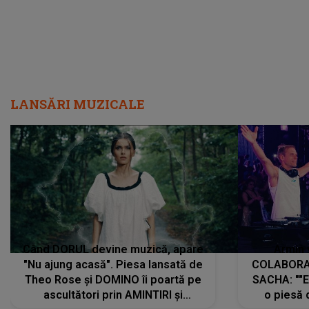
LANSĂRI MUZICALE
Când DORUL devine muzică, apare
Armin 
"Nu ajung acasă". Piesa lansată de
COLABORAR
Theo Rose și DOMINO îi poartă pe
SACHA: ""E
ascultători prin AMINTIRI și
o piesă 