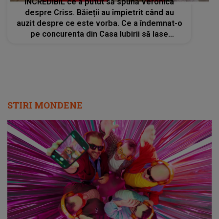
INCREDIBIL ce a putut să spună Veronica
despre Criss. Băieții au împietrit când au
auzit despre ce este vorba. Ce a îndemnat-o
pe concurenta din Casa Iubirii să lase
ecusonul jos și să plece: "Liniștește-te puțin"
STIRI MONDENE