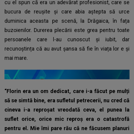
cu el spun că era un adevărat profesionist, care se
bucura de reușite și care abia aștepta să urce
duminica aceasta pe scenă, la Drăgaica, în fața
buzoienilor. Durerea plecării este grea pentru toate
persoanele care l-au cunoscut și iubit, dar
recunoștința că au avut șansa să fie în viața lor e și
mai mare.
“Florin era un om dedicat, care i-a făcut pe mulți
să se simtă bine, era sufletul petrecerii, nu cred că
cineva i-a reproșat vreodată ceva, el punea la
suflet orice, orice mic reproș era o catastrofă
pentru el. Mie îmi pare rău că ne făcusem planuri