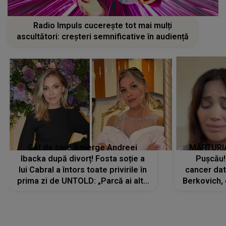
Radio Impuls cucerește tot mai mulți
ascultători: creșteri semnificative în audiență
Cât de bine îi merge Andreei
MĂRTURIA
Ibacka după divorț! Fosta soție a
Pușcău!
lui Cabral a întors toate privirile în
cancer dato
prima zi de UNTOLD: „Parcă ai altă
Berkovich, 
strălucire, emani putere,
accident ru
încredere, siguranță...”
Dacă nu 