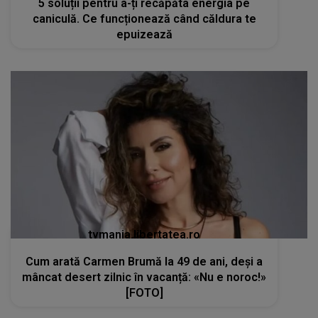
5 soluții pentru a-ți recăpăta energia pe
caniculă. Ce funcționează când căldura te
epuizează
tvmania.libertatea.ro
Cum arată Carmen Brumă la 49 de ani, deși a
mâncat desert zilnic în vacanță: «Nu e noroc!»
[FOTO]