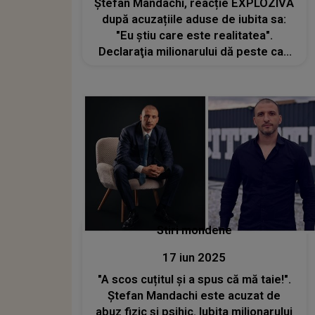
Ștefan Mandachi, reacție EXPLOZIVĂ
după acuzațiile aduse de iubita sa:
"Eu știu care este realitatea".
Declaraţia milionarului dă peste cap
lumea SHOWBIZ-ului. Ce spune
despre presupusele agresiuni
Stiri mondene
17 iun 2025
"A scos cuțitul și a spus că mă taie!".
Ștefan Mandachi este acuzat de
abuz fizic și psihic. Iubita milionarului