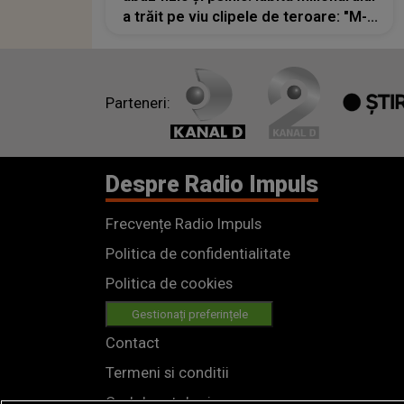
a trăit pe viu clipele de teroare: "M-a
amenințat de multe ori cu moartea"
Parteneri:
Despre Radio Impuls
Frecvențe Radio Impuls
Politica de confidentialitate
Politica de cookies
Gestionați preferințele
Contact
Termeni si conditii
Cod deontologic