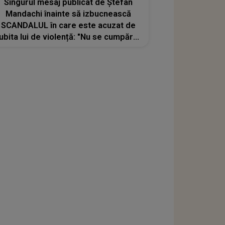
Singurul mesaj publicat de Ștefan
Mandachi înainte să izbucnească
SCANDALUL în care este acuzat de
iubita lui de violență: "Nu se cumpără,
dar toți o plătesc. Nu se vede, dar
toți o simt. Nu se repetă , dar toți o
regretă"