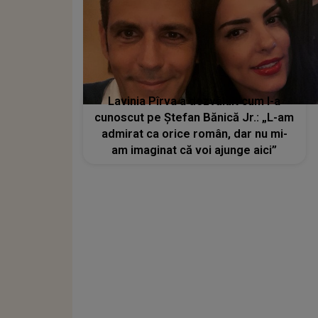
Lavinia Pîrva a dezvăluit cum l-a
cunoscut pe Ștefan Bănică Jr.: „L-am
admirat ca orice român, dar nu mi-
am imaginat că voi ajunge aici”