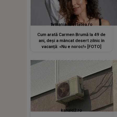
tvmania.libertatea.ro
Cum arată Carmen Brumă la 49 de
ani, deși a mâncat desert zilnic în
vacanță: «Nu e noroc!» [FOTO]
kanald2.ro