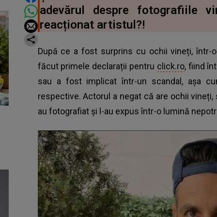
adevărul despre fotografiile v
reacționat artistul?!
După ce a fost surprins cu ochii vineți, într
făcut primele declarații pentru
click.ro
, fiind î
sau a fost implicat într-un scandal, așa cu
respective. Actorul a negat că are ochii vineți,
au fotografiat și l-au expus într-o lumină nepotri