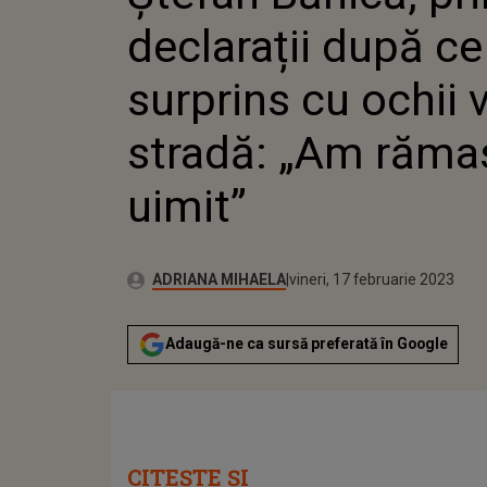
STRADĂ:
declarații după ce
UIMIT”
surprins cu ochii v
stradă: „Am rămas
uimit”
Publicat:
Autor:
joi, 17 februarie 2022
Actualizat:
ADRIANA MIHAELA
vineri, 17 februarie 2023
Adaugă-ne ca sursă preferată în Google
CITEȘTE ȘI