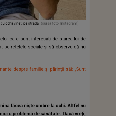
cu ochii vineți pe stradă
(sursa foto: Instagram)
or care sunt interesați de starea lui de
nt pe rețelele sociale și să observe că nu
nante despre familie și părinții săi: „Sunt
mina făcea niște umbre la ochi. Altfel nu
 nici o problemă de sănătate.
Dacă vreți,