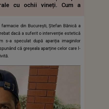
irale cu ochii vineți. Cum a
-o farmacie din București, Ștefan Bănică a
ntrebat dacă a suferit o intervenție estetică
m s-a speculat după apariția imaginilor
 spunând că greșeala aparține celor care l-
vită.