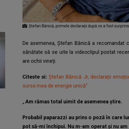
Ștefan Bănică, primele declarații după ce a fost surprins 
De asemenea, Ștefan Bănică a recomandat cel
sănătate să se uite la videoclipul postat rece
are ochii vineți.
Citeste si:
Ștefan Bănică Jr, declarații emoțio
sursa mea de energie unică”
„
Am rămas total uimit de asemenea știre.
Probabil paparazzi au prins o poză în care lu
pot să-mi închipui. Nu m-am operat și nu am