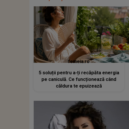
femeia.ro
5 soluții pentru a-ți recăpăta energia
pe caniculă. Ce funcționează când
căldura te epuizează