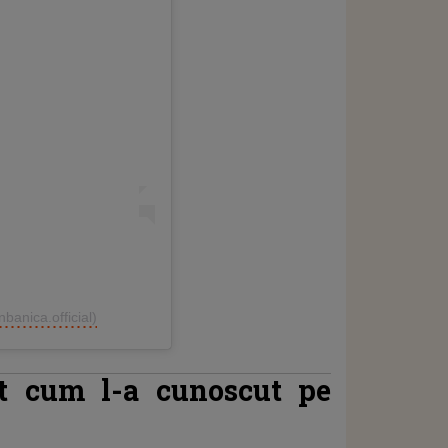
banica.official)
it cum l-a cunoscut pe