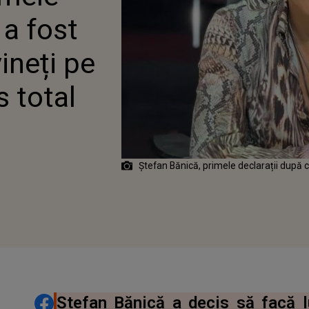
 „AM RĂMAS TOTAL
 a fost
ineți pe
 total
Ștefan Bănică, primele declarații după ce
DISTRIBUIE ARTICOLUL
Ștefan Bănică a decis să facă 