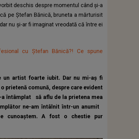
vorbit deschis despre momentul când și-a
ască pe Ștefan Bănică, bruneta a mărturisit
dar nu și-ar fi imaginat vreodată că între ei
fesional cu Ștefan Bănică?! Ce spune
un artist foarte iubit. Dar nu mi-aș fi
 o prietenă comună, despre care evident
 s-a întâmplat
să aflu de la prietena mea
âmplător ne-am întâlnit într-un anumit
ne cunoaștem. A fost o chestie pur