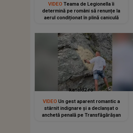
VIDEO
Teama de Legionella îi
determină pe români să renunțe la
aerul condiționat în plină caniculă
kanald2.ro
VIDEO
Un gest aparent romantic a
stârnit indignare și a declanșat o
anchetă penală pe Transfăgărășan