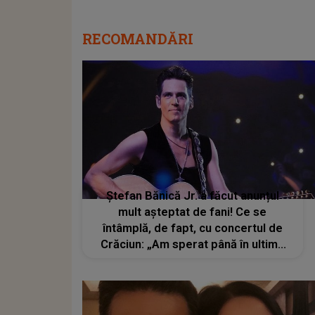
RECOMANDĂRI
Ștefan Bănică Jr. a făcut anunțul
mult așteptat de fani! Ce se
întâmplă, de fapt, cu concertul de
Crăciun: „Am sperat până în ultima
clipă”