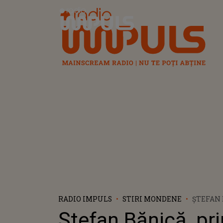
Radio Impuls
RADIO IMPULS
STIRI MONDENE
ȘTEFAN 
DECLARA
Ștefan Bănică, pr
SURPRIN