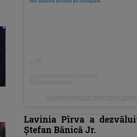
Vezi această postare pe Instagram
O postare distribuită de Stefan Banica (@stefan
Lavinia Pîrva a dezvălu
Ștefan Bănică Jr.