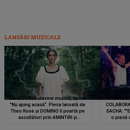
LANSĂRI MUZICALE
Când DORUL devine muzică, apare
Armin 
"Nu ajung acasă". Piesa lansată de
COLABORAR
Theo Rose și DOMINO îi poartă pe
SACHA: ""E
ascultători prin AMINTIRI și
o piesă 
REGĂSIRI, iar drumul emoțiilor
imediat pre