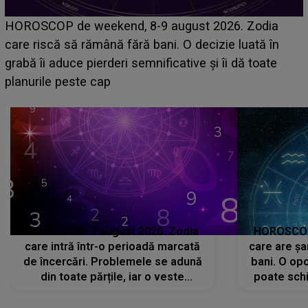
Emanuel a ținut ACEST DETALIU ASCUNS până
acum! În fața Alexandrei, concurentul din Casa Iubir
face o MĂRTURISIRE NEAȘTEPTATĂ despre mam
sa: "I-am spus și ei în față, eu nu te iubesc pentru
că..."
HOROSCOP 7 august 2026. Zodia
HOROSCOP 
care intră într-o perioadă marcată
care are șa
de încercări. Problemele se adună
bani. O opo
din toate părțile, iar o veste
poate schi
neașteptată îi dă planurile peste
la
cap