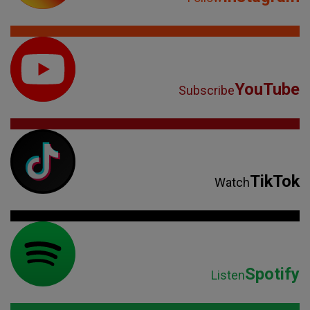
YouTube
Subscribe
TikTok
Watch
Spotify
Listen