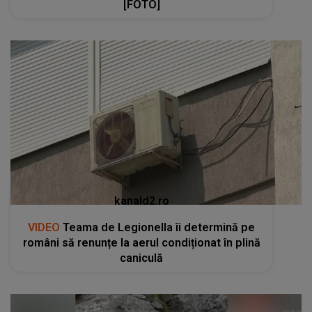
[FOTO]
kanald2.ro
VIDEO
Teama de Legionella îi determină pe
români să renunțe la aerul condiționat în plină
caniculă