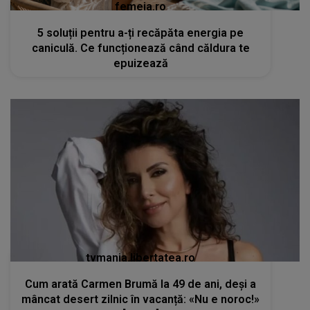
femeia.ro
5 soluții pentru a-ți recăpăta energia pe
caniculă. Ce funcționează când căldura te
epuizează
tvmania.libertatea.ro
Cum arată Carmen Brumă la 49 de ani, deși a
mâncat desert zilnic în vacanță: «Nu e noroc!»