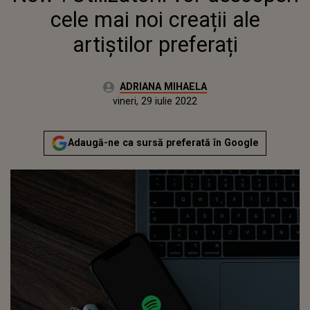
cele mai noi creații ale
artiștilor preferați
Autor:
ADRIANA MIHAELA
Publicat:
marți, 27 iulie 2021
Actualizat:
vineri, 29 iulie 2022
Adaugă-ne ca sursă preferată în Google