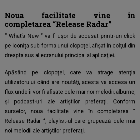
Noua facilitate vine în
completarea “Release Radar”
“
What’s New
” va fi ușor de accesat printr-un click
pe iconița sub forma unui clopoțel, afişat în colţul din
dreapta sus al ecranului principal al aplicaţiei.
Apăsând pe clopoţel, care va atrage atenţia
utilizatorului când are noutăţi, acesta va accesa un
flux unde îi vor fi afişate cele mai noi melodii, albume,
şi podcast-uri ale artiştilor preferaţi. Conform
surselor, noua facilitate vine în completarea “
Release Radar
”, playlist-ul care grupează cele mai
noi melodii ale artiştilor preferaţi.