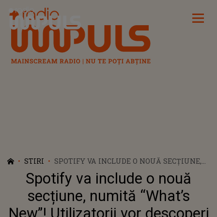
Radio Impuls
STIRI
SPOTIFY VA INCLUDE O NOUĂ SECȚIUNE,
NUMITĂ “WHAT’S NEW”! UTILIZATORII
Spotify va include o nouă
VOR DESCOPERI CELE MAI NOI CREAȚII
ALE ARTIȘTILOR PREFERAȚI
secțiune, numită “What’s
New”! Utilizatorii vor descoperi