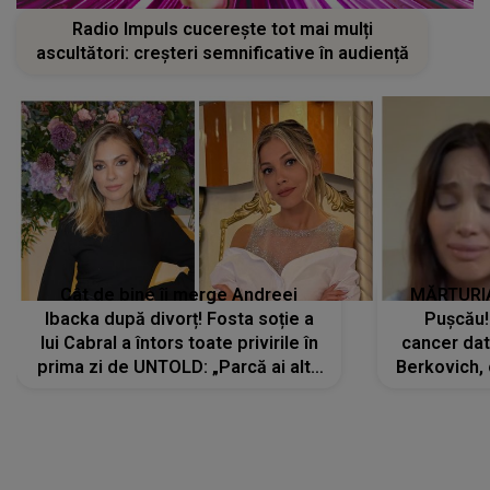
Radio Impuls cucerește tot mai mulți
ascultători: creșteri semnificative în audiență
Cât de bine îi merge Andreei
MĂRTURIA
Ibacka după divorț! Fosta soție a
Pușcău!
lui Cabral a întors toate privirile în
cancer dato
prima zi de UNTOLD: „Parcă ai altă
Berkovich, 
strălucire, emani putere,
accident ru
încredere, siguranță...”
Dacă nu 