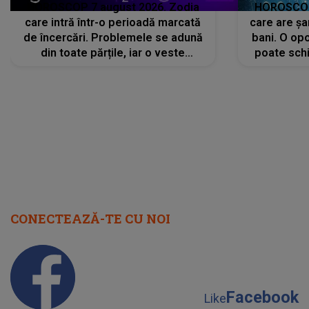
HOROSCOP 7 august 2026. Zodia
HOROSCOP 
care intră într-o perioadă marcată
care are șa
de încercări. Problemele se adună
bani. O opo
din toate părțile, iar o veste
poate schi
neașteptată îi dă planurile peste
la
cap
CONECTEAZĂ-TE CU NOI
Facebook
Like