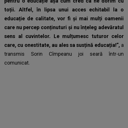
pentru o educație așa cum cred ca ne dorim cu
toții. Altfel, în lipsa unui acces echitabil la o
educație de calitate, vor fi și mai mulți oamenii
care nu percep conținuturi și nu înțeleg adevăratul
sens al cuvintelor. Le mulțumesc tuturor celor
care, cu onestitate, au ales sa susțină educația!”,
a
transmis
Sorin Cîmpeanu
joi seară într-un
comunicat.