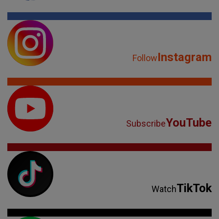
Instagram
Follow
YouTube
Subscribe
TikTok
Watch