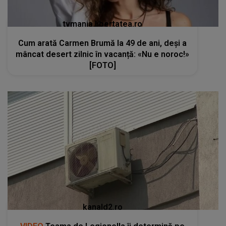
tvmania.libertatea.ro
Cum arată Carmen Brumă la 49 de ani, deși a
mâncat desert zilnic în vacanță: «Nu e noroc!»
[FOTO]
kanald2.ro