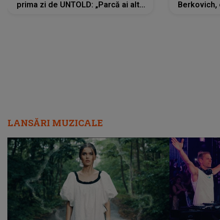
prima zi de UNTOLD: „Parcă ai altă
Berkovich, 
strălucire, emani putere,
accident ru
încredere, siguranță...”
Dacă nu 
LANSĂRI MUZICALE