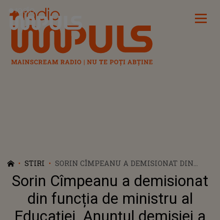
Radio Impuls
STIRI
SORIN CÎMPEANU A DEMISIONAT DIN
FUNCȚIA DE MINISTRU AL EDUCAȚIEI.
Sorin Cîmpeanu a demisionat
ANUNȚUL DEMISIEI A FOST FĂCUT PE
FACEBOOK: „A FOST O ŞANSĂ ŞI O ONOARE
din funcția de ministru al
PENTRU MINE”
Educației. Anunțul demisiei a