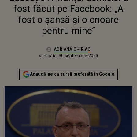
fost făcut pe Facebook: „A
fost o şansă şi o onoare
pentru mine”
Autor:
ADRIANA CHIRIAC
Publicat:
vineri, 30 septembrie 2022
Actualizat:
sâmbătă, 30 septembrie 2023
Adaugă-ne ca sursă preferată în Google