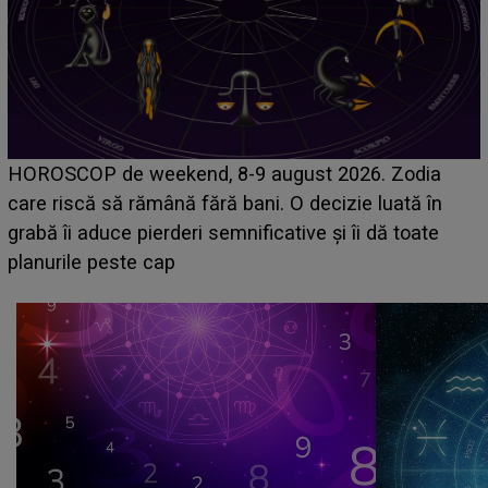
Emanuel a ținut ACEST DETALIU ASCUNS până
acum! În fața Alexandrei, concurentul din Casa Iubirii
face o MĂRTURISIRE NEAȘTEPTATĂ despre mama
sa: "I-am spus și ei în față, eu nu te iubesc pentru
că..."