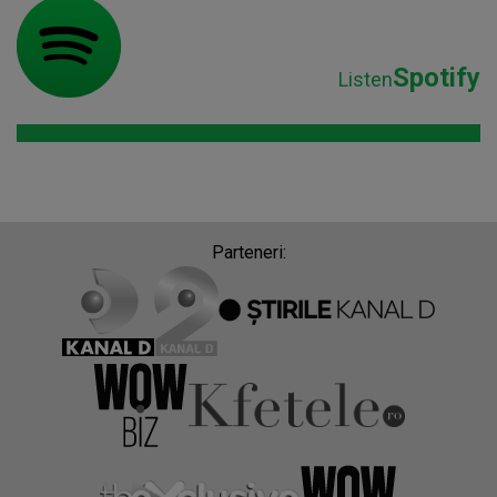
Spotify
Listen
Parteneri: