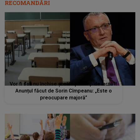
RECOMANDĂRI
Vor fi sau nu închise școlile pe timp de iarnă?!
Anunțul făcut de Sorin Cîmpeanu: „Este o
preocupare majoră”