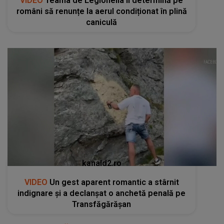
VIDEO
Teama de Legionella îi determină pe
români să renunțe la aerul condiționat în plină
caniculă
kanald2.ro
VIDEO
Un gest aparent romantic a stârnit
indignare și a declanșat o anchetă penală pe
Transfăgărășan