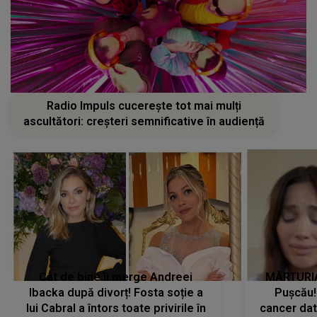
Radio Impuls cucerește tot mai mulți
ascultători: creșteri semnificative în audiență
Cât de bine îi merge Andreei
MĂRTURIA
Ibacka după divorț! Fosta soție a
Pușcău!
lui Cabral a întors toate privirile în
cancer dato