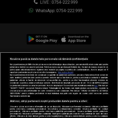
LIVE : 0754-222.999
WhatsApp: 0754-222.999
© 2019-2026 DOGAN MEDIA INTERNATIONAL SA, Toate
Nouă ne pasă ca datele tale personale să rămână confidențiale
drepturile rezervate.
Noi și partenerii noștri
589
stocăm și/sau accesăm informații pe dispozitivul dvs., precum identificatorii cookie unici pentru
prelucrarea datelor cu caracter personal. Puteți accepta sau gestiona preferințele dvs. făcând clic mai jos, respectiv vă
puteți opune utilizării unui interes legitim în orice moment pe pagina cu politica de confidențialitate. Aceste alegeri vor fi
raportate partenerilor noștri și nu vă vor afecta navigarea.
Mai multe detalii
Noi si partenerii nostri (retelele de socializare si agentiile de publicitate partenere, precum si furnizorii nostri de servicii de
date analitice) prelucram date pentru a permite website-ului sa functioneze, pentru a personaliza continutul si anunturile
publicitare afisate in functie de interesele si/sau profilul dvs., pentru a va oferi functionalitati aferente retelelor de
socializare si pentru a analiza traficul pe website. Beneficiati de drepturile prevazute de art. 15-22 din GDPR in legatura
cu prelucrarea datelor cu caracter personal. Aceste drepturi pot fi exercitate prin modalitatea indicata
aici
. Prin click pe
“ACCEPT TOATE”, acceptati folosirea tuturor Tehnologiilor de tip Cookie, care implica inclusiv acceptul dvs. cu privire la
stocarea/accesarea informatiilor de catre Vendor-ii cu care colaboram. Prin click pe “VREAU SA MODIFIC SETARILE
INDIVIDUAL” puteti schimba preferintele in mod individual, mai putin cele legate de cookie strict necesare pentru
functionarea website-ului.
Atât noi, cât și partenerii noștri prelucrăm datele pentru a oferi:
Stocarea și/sau accesarea informațiilor de pe un dispozitiv. Măsurarea performanței reclamelor. Utilizarea profilurilor
pentru selectarea conținutului personalizat. Dezvoltarea și îmbunătățirea serviciilor. Crearea profilurilor de conținut
personalizat. Utilizarea profilurilor pentru selectarea publicității personalizate. Crearea profilurilor pentru publicitate
personalizată. Măsurarea performanței conținutului. Înțelegerea publicului prin statistici sau combinații de date din surse
diferite. Utilizarea de date limitate pentru a selecta publicitatea. Utilizarea datelor limitate pentru a selecta conținutul.