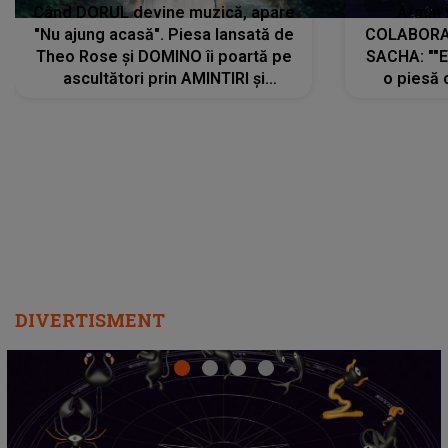
Când DORUL devine muzică, apare
Armin 
"Nu ajung acasă". Piesa lansată de
COLABORAR
Theo Rose și DOMINO îi poartă pe
SACHA: ""E
ascultători prin AMINTIRI și
o piesă 
REGĂSIRI, iar drumul emoțiilor
imediat pre
trece prin sufletul publicului:
cu mine șt
"Pentru toți cei care au plecat
păstrăm do
departe ca să le fie mai bine"
DIVERTISMENT