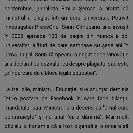
septembrie, jurnalista Emilia Șercan a arătat că
ministrul a plagiat într-un curs universitar. Potrivit
investigației PressOne, Sorin Cîmpeanu și-a însușit
în 2006 aproape 100 de pagini din munca a doi
universitari alături de care semnase cu șase ani în
urmă. Inițial, Sorin Cîmpeanu a negat orice vinovăție
și a declarat că dezvăluirea despre plagiatul său este
„o încercare de a bloca legile educației”.
La trei zile,
ministrul Educației
și-a anunțat demisia
într-o postare pe Facebook în care face bilanțul
mandatului său. Ministrul s-a descris ca "omul care
construieşte" şi nu unul "care dărâmă". Mai mult,
oficialul a transmis că a fost o șansă și o onoare să