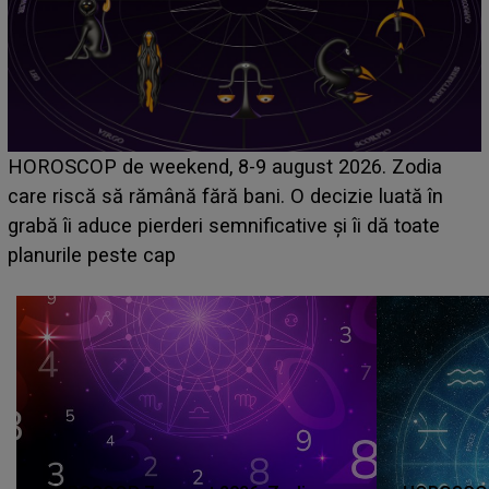
Emanuel a ținut ACEST DETALIU ASCUNS până
acum! În fața Alexandrei, concurentul din Casa Iubirii
face o MĂRTURISIRE NEAȘTEPTATĂ despre mama
sa: "I-am spus și ei în față, eu nu te iubesc pentru
că..."