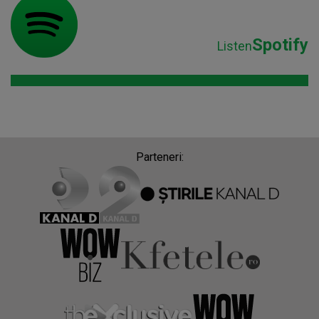
Spotify
Listen
Parteneri: