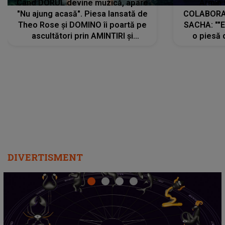
Când DORUL devine muzică, apare
Armin 
"Nu ajung acasă". Piesa lansată de
COLABORAR
Theo Rose și DOMINO îi poartă pe
SACHA: ""E
ascultători prin AMINTIRI și
o piesă 
REGĂSIRI, iar drumul emoțiilor
imediat pre
trece prin sufletul publicului:
cu mine șt
"Pentru toți cei care au plecat
păstrăm do
departe ca să le fie mai bine"
DIVERTISMENT