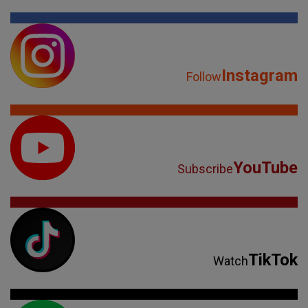
Instagram
Follow
YouTube
Subscribe
TikTok
Watch