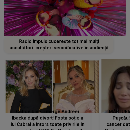
Radio Impuls cucerește tot mai mulți
ascultători: creșteri semnificative în audiență
Cât de bine îi merge Andreei
MĂRTURIA
Ibacka după divorț! Fosta soție a
Pușcău!
lui Cabral a întors toate privirile în
cancer dato