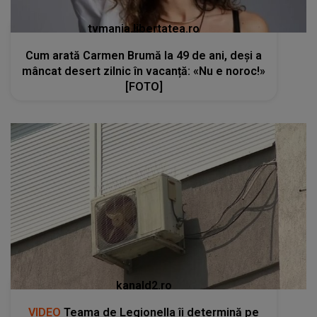
tvmania.libertatea.ro
Cum arată Carmen Brumă la 49 de ani, deși a
mâncat desert zilnic în vacanță: «Nu e noroc!»
[FOTO]
kanald2.ro
VIDEO
Teama de Legionella îi determină pe