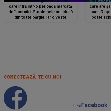
HOROSCOP 7 august 2026. Zodia
HOROSCOP 
care intră într-o perioadă marcată
care are șa
de încercări. Problemele se adună
bani. O opo
din toate părțile, iar o veste
poate schi
neașteptată îi dă planurile peste
la
cap
CONECTEAZĂ-TE CU NOI
Facebook
Like