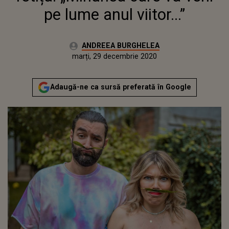
pe lume anul viitor...”
Autor:
ANDREEA BURGHELEA
Publicat:
marți, 29 decembrie 2020
Adaugă-ne ca sursă preferată în Google