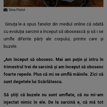
Gina Pistol
Ginuța le-a spus fanelor din mediul online că odată
cu evoluția sarcinii a început să obosească și să i se
umfle diferite părți ale corpului, printre care și
buzele.
„Am început să obosesc. Mai am puțin și intru în
trimestrul trei de sarcină și am început să obosesc
foarte repede. Plus că mi se umflă mâinile. Zici că
sunt degetele lui Scărlătescu.
Să știți că buzele nu sunt umflate, că nu mi-am
injectat nimic în ele. De la sarcină e, că mă tot