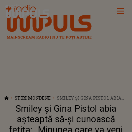
Radio Impuls
STIRI MONDENE
SMILEY ȘI GINA PISTOL ABIA
AȘTEAPTĂ SĂ-ȘI CUNOASCĂ
Smiley și Gina Pistol abia
FETIȚA: „MINUNEA CARE VA
VENI PE LUME ANUL VIITOR...”
așteaptă să-și cunoască
fetița: „Minunea care va veni