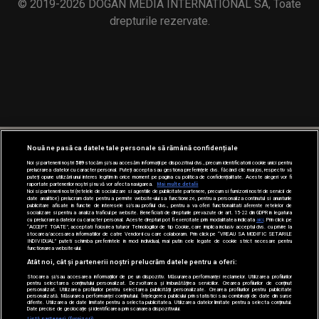
Nouă ne pasă ca datele tale personale să rămână confidențiale
Noi și partenerii noștri
589
stocăm și/sau accesăm informații pe dispozitivul dvs., precum identificatorii cookie unici pentru
prelucrarea datelor cu caracter personal. Puteți accepta sau gestiona preferințele dvs. făcând clic mai jos, respectiv vă
puteți opune utilizării unui interes legitim în orice moment pe pagina cu politica de confidențialitate. Aceste alegeri vor fi
raportate partenerilor noștri și nu vă vor afecta navigarea.
Mai multe detalii
Noi si partenerii nostri (retelele de socializare si agentiile de publicitate partenere, precum si furnizorii nostri de servicii de
date analitice) prelucram date pentru a permite website-ului sa functioneze, pentru a personaliza continutul si anunturile
publicitare afisate in functie de interesele si/sau profilul dvs., pentru a va oferi functionalitati aferente retelelor de
socializare si pentru a analiza traficul pe website. Beneficiati de drepturile prevazute de art. 15-22 din GDPR in legatura
cu prelucrarea datelor cu caracter personal. Aceste drepturi pot fi exercitate prin modalitatea indicata
aici
. Prin click pe
“ACCEPT TOATE”, acceptati folosirea tuturor Tehnologiilor de tip Cookie, care implica inclusiv acceptul dvs. cu privire la
stocarea/accesarea informatiilor de catre Vendor-ii cu care colaboram. Prin click pe “VREAU SA MODIFIC SETARILE
INDIVIDUAL” puteti schimba preferintele in mod individual, mai putin cele legate de cookie strict necesare pentru
functionarea website-ului.
Atât noi, cât și partenerii noștri prelucrăm datele pentru a oferi:
Stocarea și/sau accesarea informațiilor de pe un dispozitiv. Măsurarea performanței reclamelor. Utilizarea profilurilor
pentru selectarea conținutului personalizat. Dezvoltarea și îmbunătățirea serviciilor. Crearea profilurilor de conținut
personalizat. Utilizarea profilurilor pentru selectarea publicității personalizate. Crearea profilurilor pentru publicitate
personalizată. Măsurarea performanței conținutului. Înțelegerea publicului prin statistici sau combinații de date din surse
diferite. Utilizarea de date limitate pentru a selecta publicitatea. Utilizarea datelor limitate pentru a selecta conținutul.
Date precise de geolocație și identificarea prin scanarea dispozitivului.
Listă parteneri (furnizori)