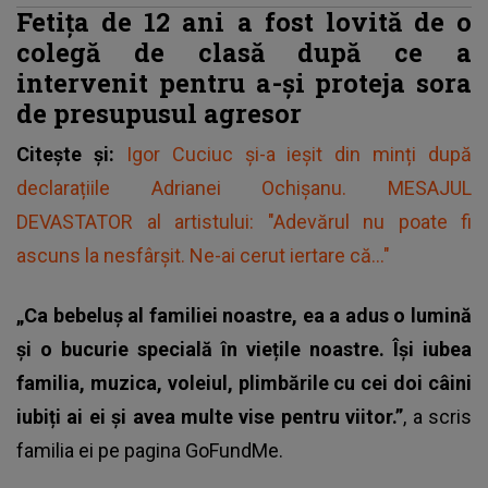
Fetița de 12 ani a fost lovită de o
colegă de clasă după ce a
intervenit pentru a-și proteja sora
de presupusul agresor
Citește și:
Igor Cuciuc și-a ieșit din minți după
declarațiile Adrianei Ochișanu. MESAJUL
DEVASTATOR al artistului: "Adevărul nu poate fi
ascuns la nesfârșit. Ne-ai cerut iertare că..."
„Ca bebeluș al familiei noastre, ea a adus o lumină
și o bucurie specială în viețile noastre. Își iubea
familia, muzica, voleiul, plimbările cu cei doi câini
iubiți ai ei și avea multe vise pentru viitor.”
, a scris
familia ei pe pagina GoFundMe.