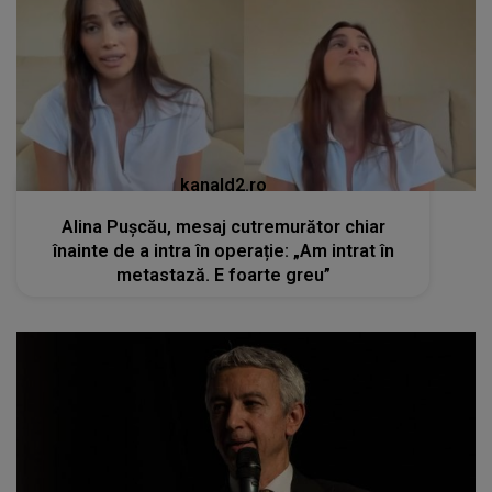
Alina Pușcău, mesaj cutremurător chiar
înainte de a intra în operație: „Am intrat în
metastază. E foarte greu”
kanald2.ro
Momente dificile pentru Dan Diaconescu.
Fratele lui s-a stins din viață la doar 60 de ani