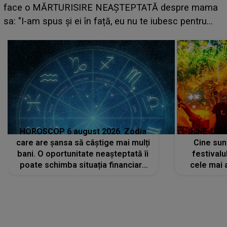
HOROSCOP 6 august 2026. Zodia
LINE-UP 
care are șansa să câștige mai mulți
Cine sunt
bani. O oportunitate neașteptată îi
festivalu
poate schimba situația financiară
cele mai 
la început de lună
sc
CONECTEAZĂ-TE CU NOI