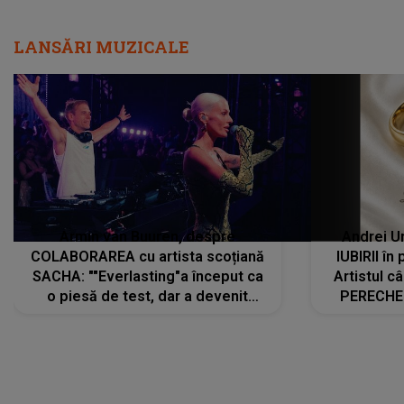
Armin van Buuren, despre
Andrei U
COLABORAREA cu artista scoțiană
IUBIRII în
SACHA: ""Everlasting"a început ca
Artistul 
o piesă de test, dar a devenit
PERECHE 
imediat preferata fanilor. Sacha și
care aleg
cu mine știam că nu am putea să o
același dr
păstrăm doar pentru noi prea mult
R
timp"
DIVERTISMENT