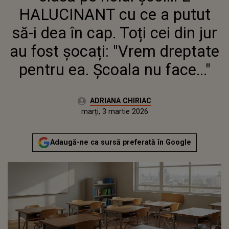
DREPTATE PENTRU EA. ȘCOALA
HALUCINANT cu ce a putut
NU FACE..."
să-i dea în cap. Toți cei din jur
au fost șocați: "Vrem dreptate
pentru ea. Școala nu face..."
Autor:
ADRIANA CHIRIAC
Publicat:
marți, 3 martie 2026
Actualizat:
marți, 3 martie 2026
Adaugă-ne ca sursă preferată în Google