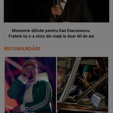
RECOMANDĂRI
Puya obține câștigul care ZGUDUIE
SHOWBIZUL. Nimeni nu ar fi crezut: "Cumva…
am simțit să transmit mesajul ăsta. Nu am
făcut un..."