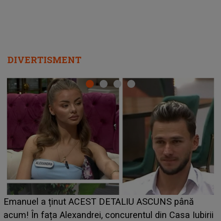
LINE-UP UNTOLD ONE, ziua 2. 
ALIU ASCUNS până
scena principală a festivalului 
urentul din Casa Iubirii
suedeză a ajuns deja în România
EPTATĂ despre mama
camera de hotel
u nu te iubesc pentru