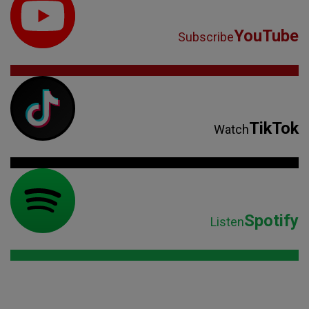
TikTok
Watch
Spotify
Listen
Parteneri: