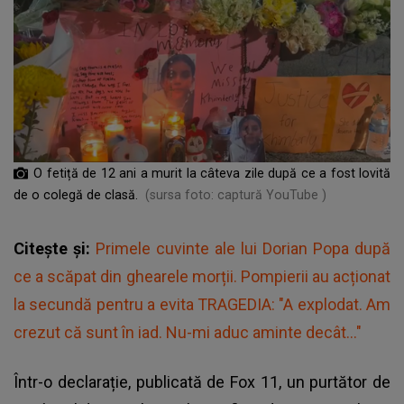
O fetiță de 12 ani a murit la câteva zile după ce a fost lovită
de o colegă de clasă.
(sursa foto: captură YouTube )
Citește și:
Primele cuvinte ale lui Dorian Popa după
ce a scăpat din ghearele morții. Pompierii au acționat
la secundă pentru a evita TRAGEDIA: "A explodat. Am
crezut că sunt în iad. Nu-mi aduc aminte decât..."
Într-o declarație, publicată de Fox 11, un purtător de