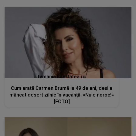
tvmania.libertatea.ro
Cum arată Carmen Brumă la 49 de ani, deși a
mâncat desert zilnic în vacanță: «Nu e noroc!»
[FOTO]
kanald2.ro