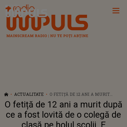
Radio Impuls
ACTUALITATE
O FETIȚĂ DE 12 ANI A MURIT
DUPĂ CE A FOST LOVITĂ DE O
O fetiță de 12 ani a murit după
COLEGĂ DE CLASĂ PE HOLUL
ȘCOLII. E HALUCINANT CU CE A
ce a fost lovită de o colegă de
PUTUT SĂ-I DEA ÎN CAP. TOȚI CEI
clasă pe holul școlii. E
DIN JUR AU FOST ȘOCAȚI: "VREM