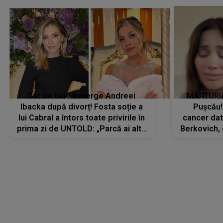
Cât de bine îi merge Andreei
MĂRTURIA
Ibacka după divorț! Fosta soție a
Pușcău!
lui Cabral a întors toate privirile în
cancer dato
prima zi de UNTOLD: „Parcă ai altă
Berkovich, 
strălucire, emani putere,
accident ru
încredere, siguranță...”
Dacă nu 
LANSĂRI MUZICALE