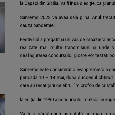
la Capaci din Sicilia. Va fi însă o ediție, ca și anu
Sanremo 2022 va avea sala plina. Anul trecut 
cauza pandemiei.
Festivalul a pregătit şi un vas de croazieră an
realizate mai multe transmisiuni şi unde vo
desfăşurarea concursului şi care vor testaţi po
Sanremo este considerat o avanpremieră a concu
perioada 10 – 14 mai, după succesul obţinut a
care au redat ţării celebrul “microfon de cristal
la ediţia din 1990 a concursului muzical europe
Va fi o săptămână aşteptată cu mare emoţie