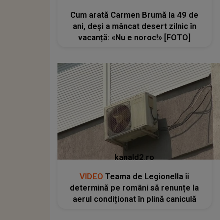
Cum arată Carmen Brumă la 49 de
ani, deși a mâncat desert zilnic în
vacanță: «Nu e noroc!» [FOTO]
kanald2.ro
VIDEO
Teama de Legionella îi
determină pe români să renunțe la
aerul condiționat în plină caniculă