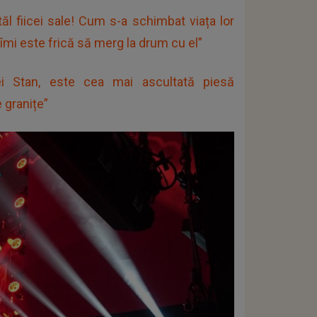
tăl fiicei sale! Cum s-a schimbat viața lor
îmi este frică să merg la drum cu el”
rei Stan, este cea mai ascultată piesă
 granițe”