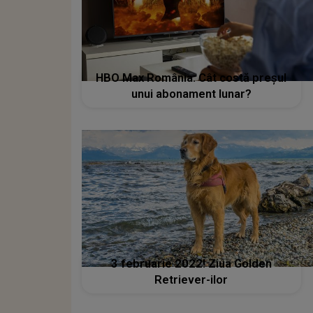
HBO Max România: Cât costă preşul
unui abonament lunar?
3 februarie 2022! Ziua Golden
Retriever-ilor