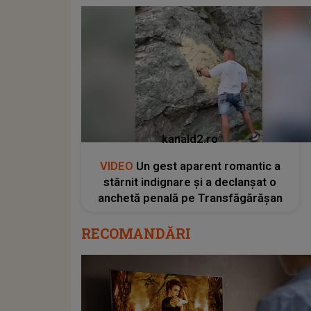
kanald2.ro
VIDEO
Un gest aparent romantic a
stârnit indignare și a declanșat o
anchetă penală pe Transfăgărășan
RECOMANDĂRI