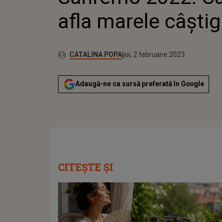
afla marele câşti
Publicat:
Autor:
miercuri, 2 februarie 2022
Actualizat:
CATALINA POPA
joi, 2 februarie 2023
Adaugă-ne ca sursă preferată în Google
CITEȘTE ȘI