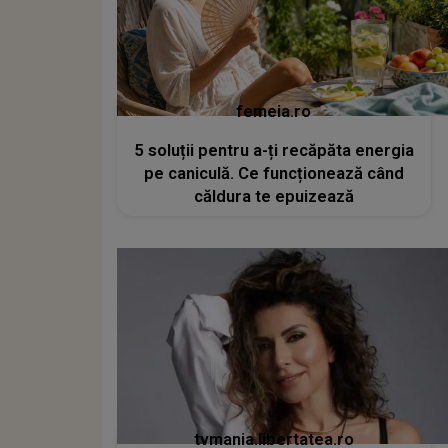
femeia.ro
5 soluții pentru a-ți recăpăta energia
pe caniculă. Ce funcționează când
căldura te epuizează
tvmania.libertatea.ro