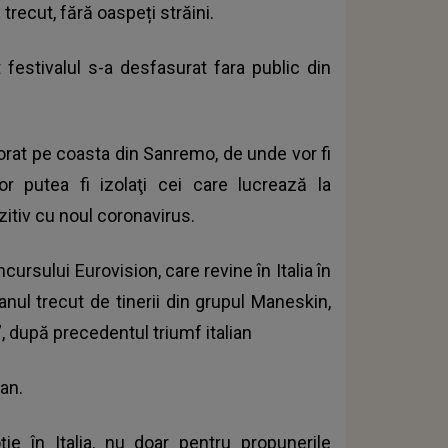
l trecut, fără oaspeți străini.
festivalul s-a desfasurat fara public din
corat pe coasta din Sanremo, de unde vor fi
r putea fi izolaţi cei care lucrează la
zitiv cu noul coronavirus.
rsului Eurovision, care revine în Italia în
nul trecut de tinerii din grupul Maneskin,
”, după precedentul triumf italian
an.
 în Italia, nu doar pentru propunerile