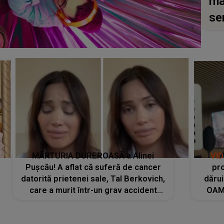
ma
se
MĂRTURIA DUREROASĂ a Alinei
VI
Pușcău! A aflat că suferă de cancer
pro
datorită prietenei sale, Tal Berkovich,
dărui
care a murit într-un grav accident
OAM
rutier: „Mi-a salvat viața. Dacă nu era
despr
ea, nici eu nu mai eram...”
pute