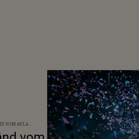
ND VOM AFLA
OR?
ând vom