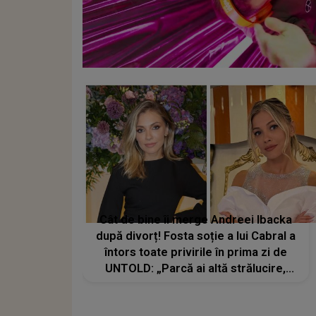
Cât de bine îi merge Andreei Ibacka
după divorț! Fosta soție a lui Cabral a
întors toate privirile în prima zi de
UNTOLD: „Parcă ai altă strălucire,
emani putere, încredere, siguranță...”