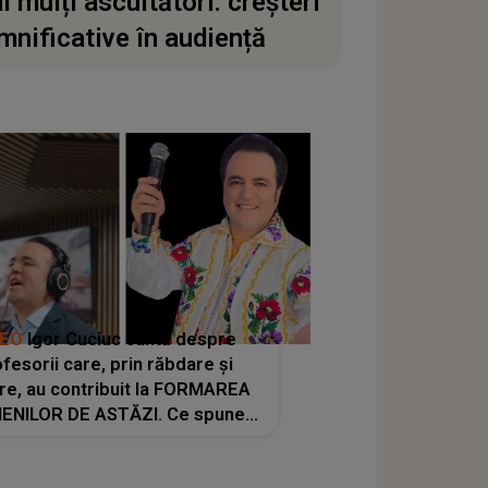
i mulți ascultători: creșteri
mnificative în audiență
DEO
Igor Cuciuc cântă despre
fesorii care, prin răbdare și
re, au contribuit la FORMAREA
ENILOR DE ASTĂZI. Ce spune
e dascălii care lasă amprente
rnice ÎN SUFLETELE ELEVILOR,