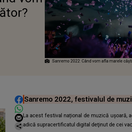
gător?
Sanremo 2022: Când vom afla marele câşt
DISTRIBUIE ARTICOLUL
Sanremo 2022, festivalul de muzica
La acest festival național de muzică ușoară,
adică supracertificatul digital deţinut de cei va