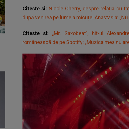
Citeste si:
Nicole Cherry, despre relația cu ta
după venirea pe lume a micuței Anastasia: „Nu 
Citeste si:
„Mr. Saxobeat", hit-ul Alexand
românească de pe Spotify: „Muzica mea nu are