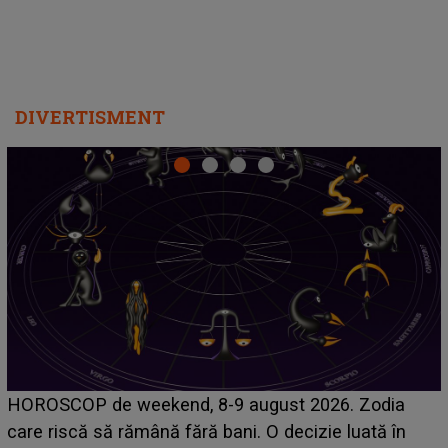
DIVERTISMENT
Emanuel a ținut ACEST DETALIU ASCUNS până
acum! În fața Alexandrei, concurentul din Casa Iubirii