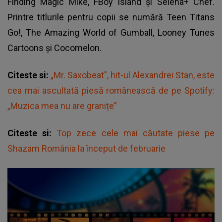
Finding Magic Mike, FBoy Island și Selena+ Chef.
Printre titlurile pentru copii se numără Teen Titans
Go!, The Amazing World of Gumball, Looney Tunes
Cartoons și Cocomelon.
Citeste si:
„Mr. Saxobeat", hit-ul Alexandrei Stan, este
cea mai ascultată piesă românească de pe Spotify:
„Muzica mea nu are granițe”
Citeste si:
Top zece cele mai căutate piese pe
Shazam România la început de februarie