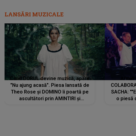
LANSĂRI MUZICALE
Când DORUL devine muzică, apare
Armin 
"Nu ajung acasă". Piesa lansată de
COLABORAR
Theo Rose și DOMINO îi poartă pe
SACHA: ""E
ascultători prin AMINTIRI și
o piesă 
REGĂSIRI, iar drumul emoțiilor
imediat pre
trece prin sufletul publicului:
cu mine șt
"Pentru toți cei care au plecat
păstrăm do
departe ca să le fie mai bine"