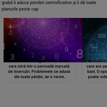
face o MĂRTURISIRE NEAȘTEPTATĂ despre mama
sa: "I-am spus și ei în față, eu nu te iubesc pentru
că..."
HOROSCOP 7 august 2026. Zodia
HOROSCOP 
care intră într-o perioadă marcată
care are șa
de încercări. Problemele se adună
bani. O opo
din toate părțile, iar o veste
poate schi
neașteptată îi dă planurile peste
la
cap