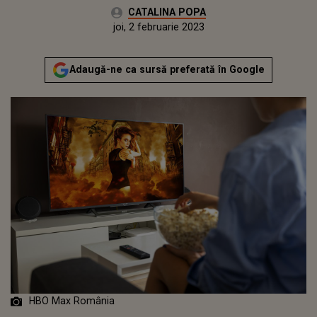
Autor:
CATALINA POPA
Publicat:
miercuri, 2 februarie 2022
Actualizat:
joi, 2 februarie 2023
Adaugă-ne ca sursă preferată în Google
HBO Max România