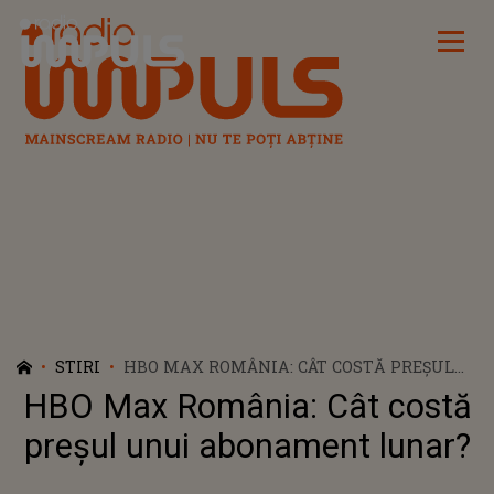
Radio Impuls
STIRI
HBO MAX ROMÂNIA: CÂT COSTĂ PREŞUL
UNUI ABONAMENT LUNAR?
HBO Max România: Cât costă
preşul unui abonament lunar?