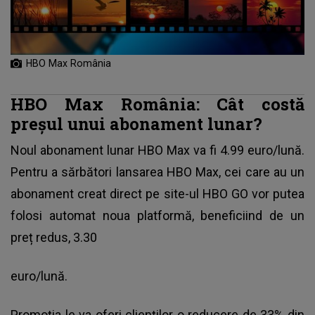
HBO Max România
HBO Max România: Cât costă
preşul unui abonament lunar?
Noul abonament lunar HBO Max va fi 4.99 euro/lună.
Pentru a sărbători lansarea HBO Max, cei care au un
abonament creat direct pe site-ul HBO GO vor putea
folosi automat noua platformă, beneficiind de un
preț redus, 3.30
euro/lună.
Promoția le va oferi clienților o reducere de 33% din