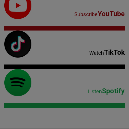
YouTube
Subscribe
TikTok
Watch
Spotify
Listen