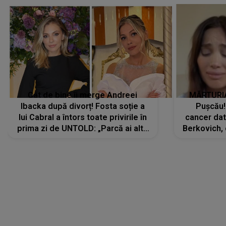
Cât de bine îi merge Andreei
MĂRTURIA
Ibacka după divorț! Fosta soție a
Pușcău!
lui Cabral a întors toate privirile în
cancer dato
prima zi de UNTOLD: „Parcă ai altă
Berkovich, 
strălucire, emani putere,
accident ru
încredere, siguranță...”
Dacă nu 