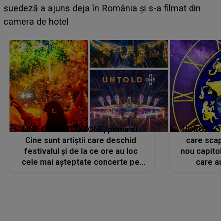
BĂIATUL VIZAT de Alexandra?! Aflându-se în fața
faptului împlinit, A RECUNOSCUT IMEDIAT: "Am
avut..."
LINE-UP UNTOLD ONE, prima zi.
HOROSCOP 
Cine sunt artiștii care deschid
care scap
festivalul și de la ce ore au loc
nou capitol
cele mai așteptate concerte pe
care a
scena principală?
perioadă 