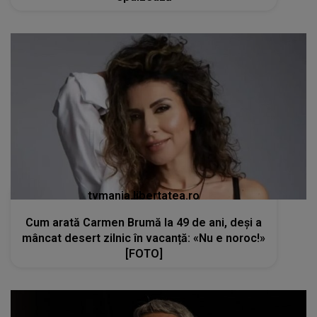
tvmania.libertatea.ro
Cum arată Carmen Brumă la 49 de ani, deși a
mâncat desert zilnic în vacanță: «Nu e noroc!»
[FOTO]