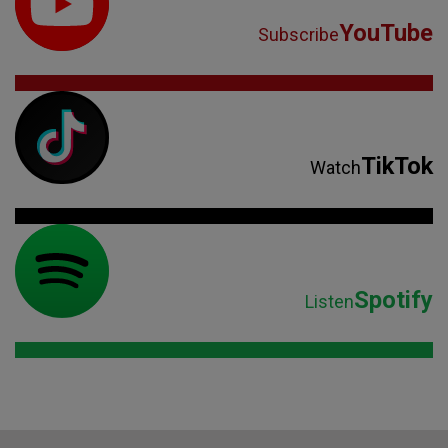
YouTube
Subscribe
TikTok
Watch
Spotify
Listen