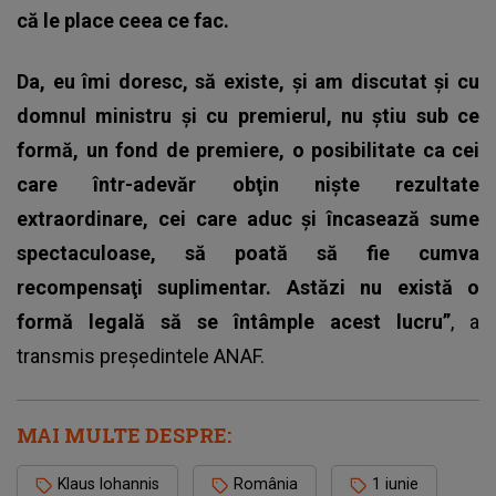
că le place ceea ce fac.
Da, eu îmi doresc, să existe, şi am discutat şi cu
domnul ministru şi cu premierul, nu ştiu sub ce
formă, un fond de premiere, o posibilitate ca cei
care într-adevăr obţin nişte rezultate
extraordinare, cei care aduc şi încasează sume
spectaculoase, să poată să fie cumva
recompensaţi suplimentar. Astăzi nu există o
formă legală să se întâmple acest lucru”
, a
transmis preşedintele ANAF.
MAI MULTE DESPRE:
Klaus Iohannis
România
1 iunie