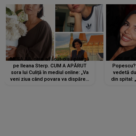
MESAJUL care a făcut-o să plângă
CE SE Î
pe Ileana Sterp. CUM A APĂRUT
Popescu?
sora lui Culiță în mediul online: „Va
vedetă du
veni ziua când povara va dispărea,
din spital:
iar lacrimile...”