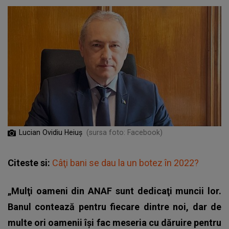
Lucian Ovidiu Heiuş
(sursa foto: Facebook)
Citeste si:
Câţi bani se dau la un botez în 2022?
„Mulţi oameni din ANAF sunt dedicaţi muncii lor.
Banul contează pentru fiecare dintre noi, dar de
multe ori oamenii îşi fac meseria cu dăruire pentru