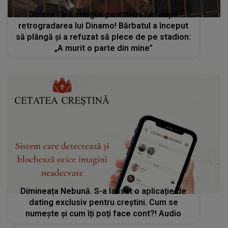
Durere fără margini pentru un fan după
retrogradarea lui Dinamo! Bărbatul a început
să plângă și a refuzat să plece de pe stadion:
„A murit o parte din mine”
Dimineața Nebună. S-a lansat o aplicație de
dating exclusiv pentru creștini. Cum se
numește și cum îți poți face cont?! Audio