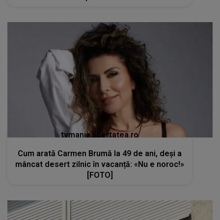
tvmania.libertatea.ro
Cum arată Carmen Brumă la 49 de ani, deși a
mâncat desert zilnic în vacanță: «Nu e noroc!»
[FOTO]