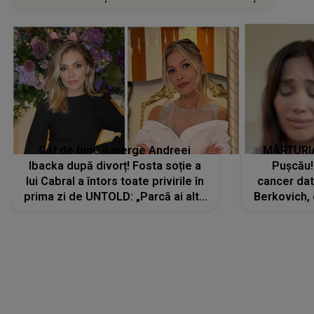
Cât de bine îi merge Andreei
MĂRTURIA
Ibacka după divorț! Fosta soție a
Pușcău!
lui Cabral a întors toate privirile în
cancer dato
prima zi de UNTOLD: „Parcă ai altă
Berkovich, 
strălucire, emani putere,
accident ru
încredere, siguranță...”
Dacă nu 