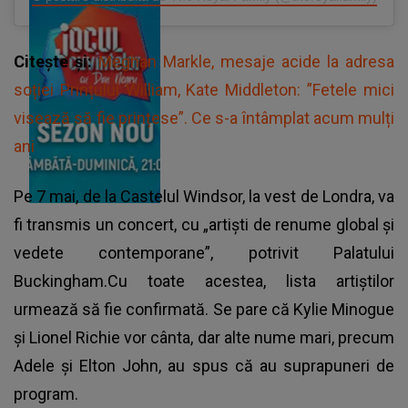
Citește și:
Meghan Markle, mesaje acide la adresa
soției Prințului William, Kate Middleton: ”Fetele mici
visează să fie prințese”. Ce s-a întâmplat acum mulți
ani
Pe 7 mai, de la Castelul Windsor, la vest de Londra, va
fi transmis un concert, cu „artiști de renume global și
vedete contemporane”, potrivit Palatului
Buckingham.Cu toate acestea, lista artiștilor
urmează să fie confirmată. Se pare că Kylie Minogue
și Lionel Richie vor cânta, dar alte nume mari, precum
Adele și Elton John, au spus că au suprapuneri de
program.