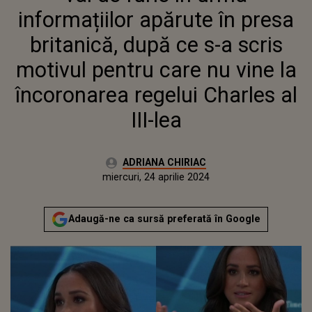
PENTRU CARE NU VINE LA
informațiilor apărute în presa
ÎNCORONAREA REGELUI
CHARLES AL III-LEA
britanică, după ce s-a scris
motivul pentru care nu vine la
încoronarea regelui Charles al
III-lea
Autor:
ADRIANA CHIRIAC
Publicat:
luni, 24 aprilie 2023
Actualizat:
miercuri, 24 aprilie 2024
Adaugă-ne ca sursă preferată în Google