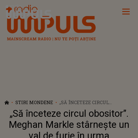
Radio Impuls
STIRI MONDENE
„SĂ ÎNCETEZE CIRCUL
OBOSITOR”. MEGHAN MARKLE
„Să înceteze circul obositor”.
STÂRNEȘTE UN VAL DE FURIE ÎN
URMA INFORMAȚIILOR
Meghan Markle stârnește un
APĂRUTE ÎN PRESA BRITANICĂ,
val de furie în urma
DUPĂ CE S-A SCRIS MOTIVUL