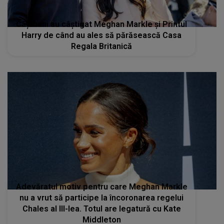
Câți bani au câștigat Meghan Markle și Printul
Harry de când au ales să părăsească Casa
Regala Britanică
Adevăratul motiv pentru care Meghan Markle
nu a vrut să participe la încoronarea regelui
Chales al III-lea. Totul are legatură cu Kate
Middleton