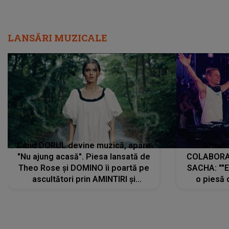
LANSĂRI MUZICALE
Când DORUL devine muzică, apare
Armin 
"Nu ajung acasă". Piesa lansată de
COLABORAR
Theo Rose și DOMINO îi poartă pe
SACHA: ""E
ascultători prin AMINTIRI și
o piesă 
REGĂSIRI, iar drumul emoțiilor
imediat pre
trece prin sufletul publicului:
cu mine șt
"Pentru toți cei care au plecat
păstrăm do
departe ca să le fie mai bine"