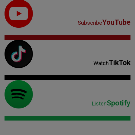
YouTube
Subscribe
TikTok
Watch
Spotify
Listen