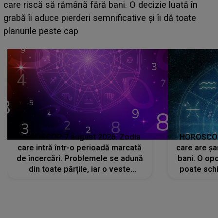
acum! În fața Alexandrei, concurentul din Casa Iubirii
face o MĂRTURISIRE NEAȘTEPTATĂ despre mama
sa: "I-am spus și ei în față, eu nu te iubesc pentru
că..."
HOROSCOP 7 august 2026. Zodia
HOROSCOP 
care intră într-o perioadă marcată
care are șa
de încercări. Problemele se adună
bani. O opo
din toate părțile, iar o veste
poate schi
neașteptată îi dă planurile peste
la
cap