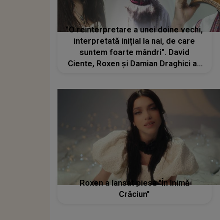
"O reinterpretare a unei doine vechi,
interpretată inițial la nai, de care
suntem foarte mândri". David
Ciente, Roxen și Damian Draghici au
lansat piesa "Lasă-mă"
Roxen a lansat piesa "În Inimă
Crăciun"