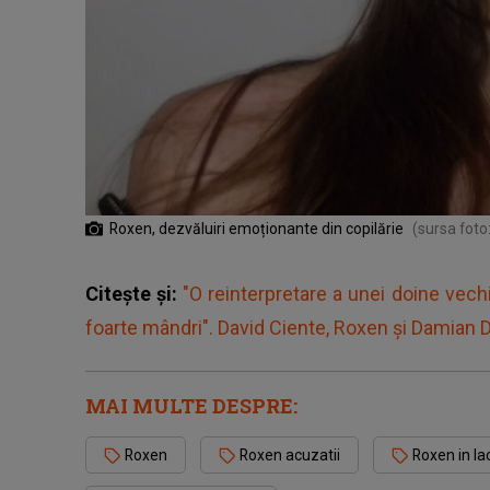
Roxen, dezvăluiri emoționante din copilărie
(sursa fot
Citește și:
"O reinterpretare a unei doine vechi,
foarte mândri". David Ciente, Roxen și Damian 
MAI MULTE DESPRE:
Roxen
Roxen acuzatii
Roxen in la