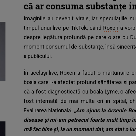
că ar consuma substanțe in
Imaginile au devenit virale, iar speculațiile n
timpul unui live pe TikTok, când
Roxen
a vorbi
despre legătura profundă pe care o are cu Du
moment consumul de substanțe, însă sinceritate
a publicului.
În același live, Roxen a făcut o mărturisire 
boala care i-a afectat profund sănătatea și pa
că a fost diagnosticată cu boala Lyme, o afecț
fost internată de mai multe ori în spital, c
Evaluarea Națională.
„Am ajuns la Arsenie Bo
disease și mi-am petrecut foarte mult timp î
mă fac bine și, la un moment dat, am stat o lun