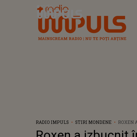
Radio Impuls
RADIO IMPULS
STIRI MONDENE
ROXEN A
PLÂNS D
Roxen a izbucnit î
ACUZATĂ