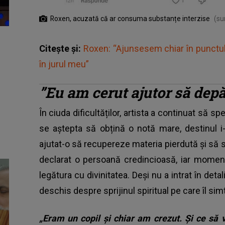
Roxen, acuzată că ar consuma substanțe interzise
(su
Citește și:
Roxen: “Ajunsesem chiar în punctul
în jurul meu”
”Eu am cerut ajutor să dep
În ciuda dificultăților, artista a continuat să s
se aștepta să obțină o notă mare, destinul 
ajutat-o să recupereze materia pierdută și să
declarat o persoană credincioasă, iar momente
legătura cu divinitatea. Deși nu a intrat în deta
deschis despre sprijinul spiritual pe care îl simt
„Eram un copil și chiar am crezut. Și ce să