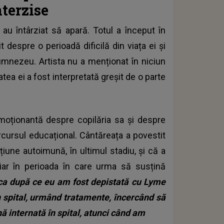
terzise
u au întârziat să apară. Totul a început în
t despre o perioadă dificilă din viața ei și
mnezeu. Artista nu a menționat în niciun
a ei a fost interpretată greșit de o parte
emoționantă despre copilăria sa și despre
rcursul educațional. Cântăreața a povestit
iune autoimună, în ultimul stadiu, și că a
hiar în perioada în care urma să susțină
ca după ce eu am fost depistată cu Lyme
n spital, urmând tratamente, încercând să
ă internată în spital, atunci când am