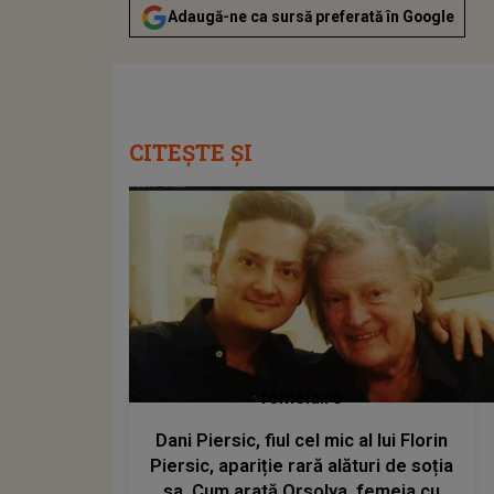
Adaugă-ne ca sursă preferată în Google
CITEȘTE ȘI
femeia.ro
Dani Piersic, fiul cel mic al lui Florin
Piersic, apariție rară alături de soția
sa. Cum arată Orsolya, femeia cu