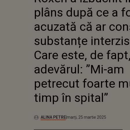
CONSUM
plâns după ce a f
INTERZI
DE FAPT
”MI-AM
acuzată că ar co
FOARTE 
SPITAL”
substanțe interzis
Care este, de fapt
adevărul: ”Mi-am
petrecut foarte m
timp în spital”
Autor:
Publicat:
ALINA PETRE
marți, 25 martie 2025