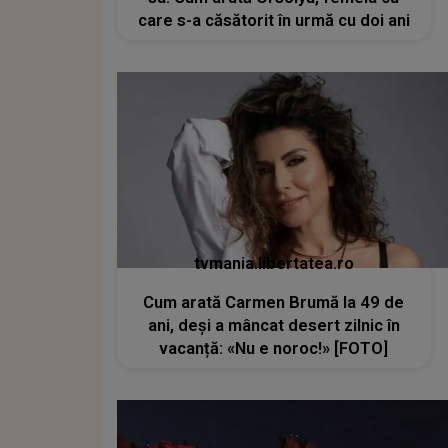
care s-a căsătorit în urmă cu doi ani
tvmania.libertatea.ro
Cum arată Carmen Brumă la 49 de
ani, deși a mâncat desert zilnic în
vacanță: «Nu e noroc!» [FOTO]