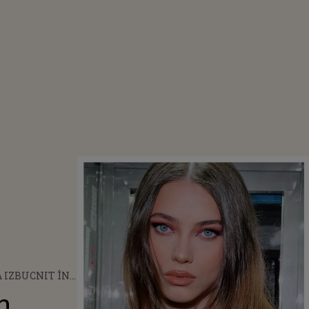
 IZBUCNIT ÎN
UPĂ CE A FOST
n
 CĂ AR