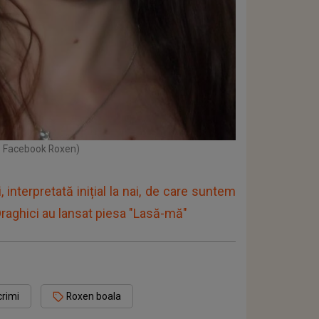
o: Facebook Roxen)
 interpretată inițial la nai, de care suntem
Draghici au lansat piesa "Lasă-mă"
crimi
Roxen boala