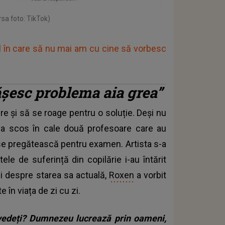
rsa foto: TikTok)
 în care să nu mai am cu cine să vorbesc
ășesc problema aia grea”
pere și să se roage pentru o soluție. Deși nu
i-a scos în cale două profesoare care au
 se pregătească pentru examen. Artista s-a
le de suferință din copilărie i-au întărit
lii despre starea sa actuală,
Roxen
a vorbit
e în viața de zi cu zi.
 vedeți? Dumnezeu lucrează prin oameni,