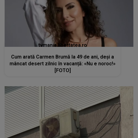
tvmania.libertatea.ro
Cum arată Carmen Brumă la 49 de ani, deși a
mâncat desert zilnic în vacanță: «Nu e noroc!»
[FOTO]