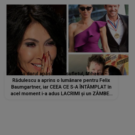
Cu dorul apăsându-i sufletul, Mihaela
Rădulescu a aprins o lumânare pentru Felix
Baumgartner, iar CEEA CE S-A ÎNTÂMPLAT în
acel moment i-a adus LACRIMI și un ZÂMBET
NEAȘTEPTAT: "Când am deschis ochii, un..."