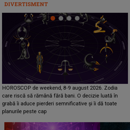
DIVERTISMENT
Emanuel a ținut ACEST DETALIU ASCUNS până
acum! În fața Alexandrei, concurentul din Casa Iubirii
face o MĂRTURISIRE NEAȘTEPTATĂ despre mama
sa: "I-am spus și ei în față, eu nu te iubesc pentru
că..."