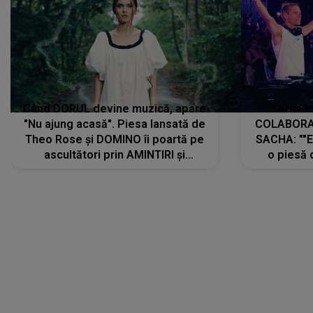
Când DORUL devine muzică, apare
Armin 
"Nu ajung acasă". Piesa lansată de
COLABORAR
Theo Rose și DOMINO îi poartă pe
SACHA: ""E
ascultători prin AMINTIRI și
o piesă 
REGĂSIRI, iar drumul emoțiilor
imediat pre
trece prin sufletul publicului:
cu mine șt
"Pentru toți cei care au plecat
păstrăm do
departe ca să le fie mai bine"