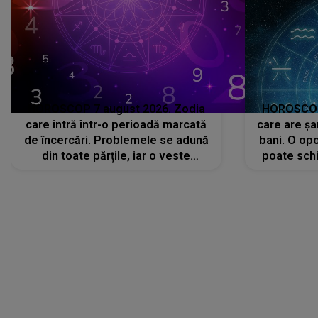
HOROSCOP 7 august 2026. Zodia
HOROSCOP 
care intră într-o perioadă marcată
care are șa
de încercări. Problemele se adună
bani. O opo
din toate părțile, iar o veste
poate schi
neașteptată îi dă planurile peste
la
cap