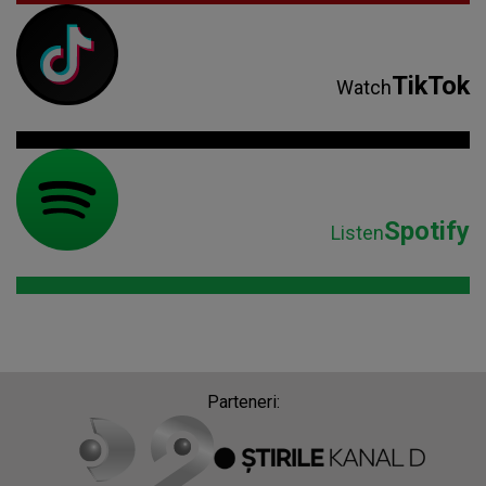
TikTok
Watch
Spotify
Listen
Parteneri: