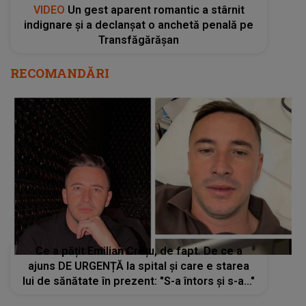
VIDEO
Un gest aparent romantic a stârnit
indignare și a declanșat o anchetă penală pe
Transfăgărășan
RECOMANDĂRI
Ce a pățit Emilian Crețu, de fapt. De ce a
ajuns DE URGENȚĂ la spital și care e starea
lui de sănătate în prezent: "S-a întors și s-a..."