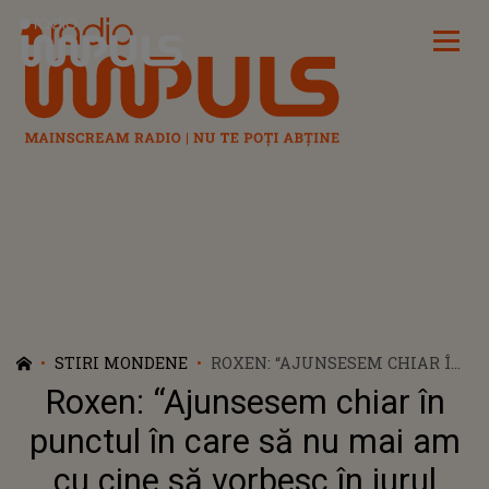
Radio Impuls
STIRI MONDENE
ROXEN: “AJUNSESEM CHIAR ÎN
PUNCTUL ÎN CARE SĂ NU MAI
Roxen: “Ajunsesem chiar în
AM CU CINE SĂ VORBESC ÎN
JURUL MEU”
punctul în care să nu mai am
cu cine să vorbesc în jurul