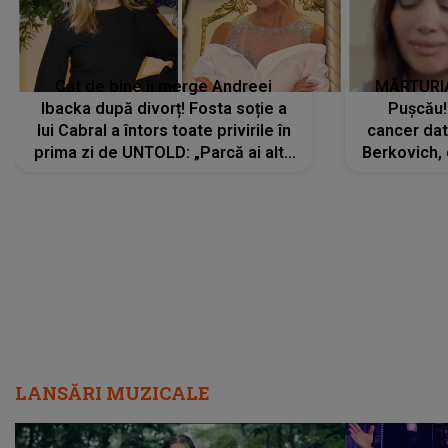
Cât de bine îi merge Andreei
MĂRTURIA
Ibacka după divorț! Fosta soție a
Pușcău!
lui Cabral a întors toate privirile în
cancer dato
prima zi de UNTOLD: „Parcă ai altă
Berkovich, 
strălucire, emani putere,
accident ru
încredere, siguranță...”
Dacă nu 
LANSĂRI MUZICALE