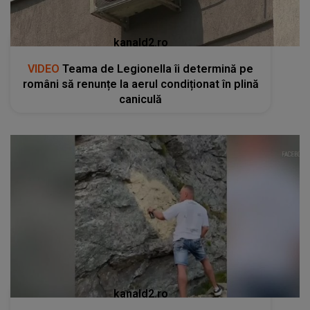
kanald2.ro
VIDEO
Teama de Legionella îi determină pe
români să renunțe la aerul condiționat în plină
caniculă
kanald2.ro