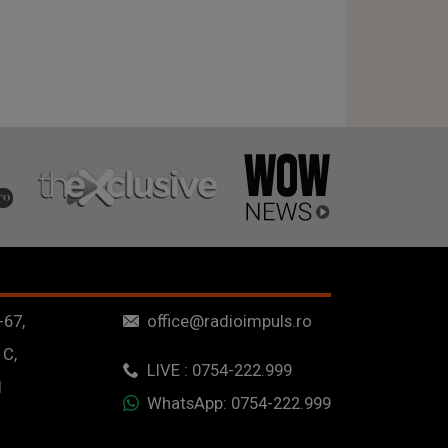
-67,
office@radioimpuls.ro
 C,
LIVE : 0754-222.999
1
WhatsApp: 0754-222.999