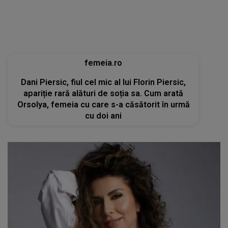
apariție rară alături de soția sa. Cum arată
Orsolya, femeia cu care s-a căsătorit în urmă
cu doi ani
tvmania.libertatea.ro
Cum arată Carmen Brumă la 49 de ani, deși a
mâncat desert zilnic în vacanță: «Nu e noroc!»
[FOTO]