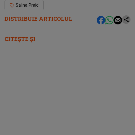
Salina Praid
DISTRIBUIE ARTICOLUL
CITEȘTE ȘI
femeia.ro
Dani Piersic, fiul cel mic al lui Florin Piersic,