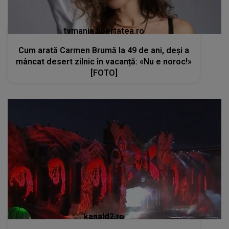
kanald2.ro
VIDEO
Cluj-Napoca se pregătește pentru cea
mai spectaculoasă ediție UNTOLD: sute de
mii de participanți și un impact economic de
120 de milioane de euro