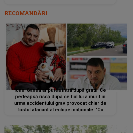
Ionel Ganea ar putea intra după gratii! Ce
pedeapsă riscă după ce fiul lui a murit în
urma accidentului grav provocat chiar de
fostul atacant al echipei naționale: "Cu
siguranță se va ține cont"