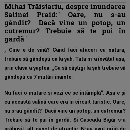
Mihai Trăistariu, despre inundarea
Salinei Praid:"
Oare, nu s-au
gândit?
Dacă vine un potop, un
cutremur? Trebuie să te pui în
gardă"
„
Cine e de vină? Când faci afaceri cu natura,
trebuie să gândești ca la șah. Tata m-a învățat așa,
prin clasa a șaptea: „Ca să câștigi la șah trebuie să
gândești cu 7 mutări înainte.
Nu faci o mutare și vezi ce se întâmplă”. Așa e și
cu această salină care era în circuit turistic. Oare,
nu s-au gândit?
Dacă vine un potop, un cutremur?
Trebuie să te pui în gardă. Și Cascada Bigăr s-a
prăbușit, alt punct de atracție. N-au avut grijă de