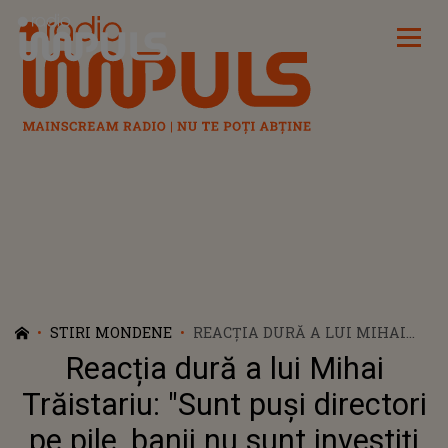
Radio Impuls
STIRI MONDENE
REACȚIA DURĂ A LUI MIHAI
TRĂISTARIU: "SUNT PUȘI
Reacția dură a lui Mihai
DIRECTORI PE PILE, BANII NU
SUNT INVESTIȚI CUM TREBUIE
Trăistariu: "Sunt puși directori
ȘI TURISMUL RĂMÂNE ÎN PLOP.
pe pile, banii nu sunt investiți
CÂND FACI AFACERI CU