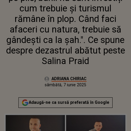
NATURA, TREBUIE SĂ GÂNDEȘTI
cum trebuie și turismul
CA LA ȘAH.". CE SPUNE DESPRE
DEZASTRUL ABĂTUT PESTE
rămâne în plop. Când faci
SALINA PRAID
afaceri cu natura, trebuie să
gândești ca la șah.". Ce spune
despre dezastrul abătut peste
Salina Praid
Autor:
ADRIANA CHIRIAC
Publicat:
sâmbătă, 7 iunie 2025
Actualizat:
sâmbătă, 7 iunie 2025
Adaugă-ne ca sursă preferată în Google