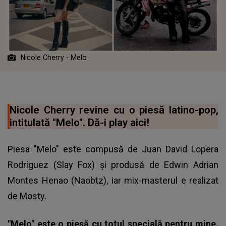
Nicole Cherry - Melo
Nicole Cherry revine cu o piesă latino-pop,
intitulată "Melo". Dă-i play aici!
Piesa "Melo" este compusă de Juan David Lopera
Rodríguez (Slay Fox) și produsă de Edwin Adrian
Montes Henao (Naobtz), iar mix-masterul e realizat
de Mosty.
"Melo" este o piesă cu totul specială pentru mine.