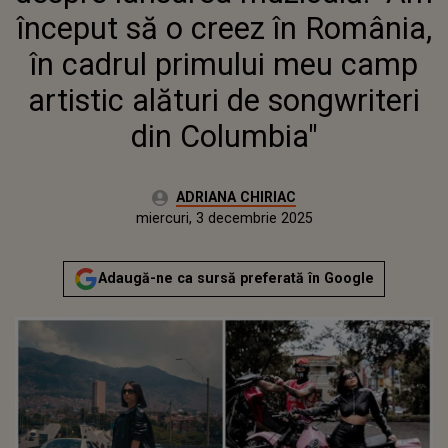
PRIMULUI MEU CAMP
început să o creez în România,
ARTISTIC ALĂTURI DE
SONGWRITERI DIN
în cadrul primului meu camp
COLUMBIA"
artistic alături de songwriteri
din Columbia"
Autor:
ADRIANA CHIRIAC
Publicat:
miercuri, 3 decembrie 2025
Actualizat:
miercuri, 3 decembrie 2025
Adaugă-ne ca sursă preferată în Google