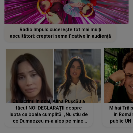
Radio Impuls cucerește tot mai mulți
ascultători: creșteri semnificative în audiență
Cu lacrimi în ochi, Alina Pușcău a
REVEDERE
făcut NOI DECLARAȚII despre
Mihai Trăis
lupta cu boala cumplită: „Nu știu de
în Români
ce Dumnezeu m-a ales pe mine.
public UN
Am cancer la sân, am intrat în
"Nu știu ce