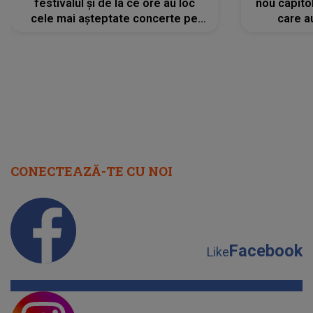
festivalul și de la ce ore au loc
nou capitol
cele mai așteptate concerte pe
care a
scena principală?
perioadă 
CONECTEAZĂ-TE CU NOI
Facebook
Like