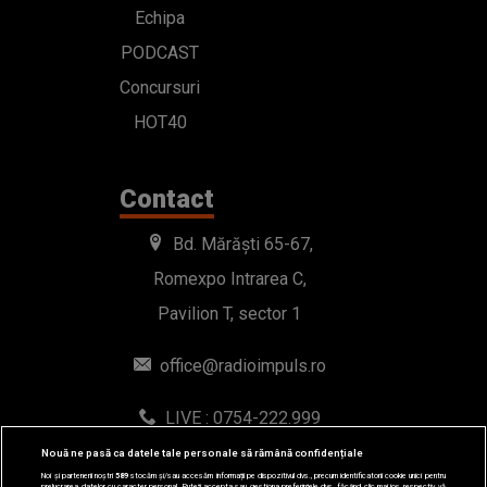
Echipa
PODCAST
Concursuri
HOT40
Contact
Bd. Mărăști 65-67,
Romexpo Intrarea C,
Pavilion T, sector 1
office@radioimpuls.ro
LIVE : 0754-222.999
WhatsApp: 0754-222.999
Nouă ne pasă ca datele tale personale să rămână confidențiale
Noi și partenerii noștri
589
stocăm și/sau accesăm informații pe dispozitivul dvs., precum identificatorii cookie unici pentru
prelucrarea datelor cu caracter personal. Puteți accepta sau gestiona preferințele dvs. făcând clic mai jos, respectiv vă