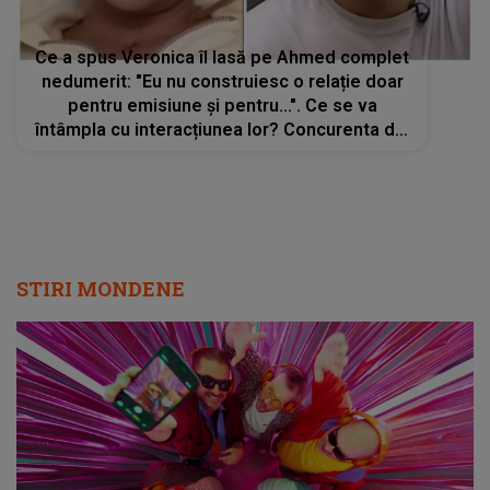
Ce a spus Veronica îl lasă pe Ahmed complet
nedumerit: "Eu nu construiesc o relație doar
pentru emisiune și pentru...". Ce se va
întâmpla cu interacțiunea lor? Concurenta din
Casa Iubirii NU se mai ascunde și recunoaște
cum stau lucrurile
STIRI MONDENE