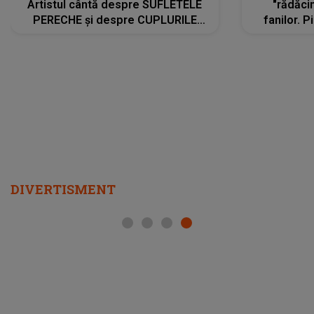
Artistul cântă despre SUFLETELE
"rădăci
PERECHE și despre CUPLURILE
fanilor. 
care aleg să meargă împreună pe
Arian
același drum, INDIFERENT DE CE LE
ascultă
REZERVĂ VIAȚA
DIVERTISMENT