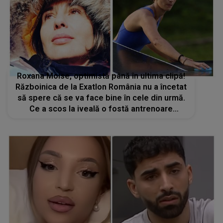
Roxana Moise, optimistă până în ultima clipă!
Războinica de la Exatlon România nu a încetat
să spere că se va face bine în cele din urmă.
Ce a scos la iveală o fostă antrenoare
despre problemele ei de sănătate? „Acum 3
săptămâni a avut un episod mai greu”