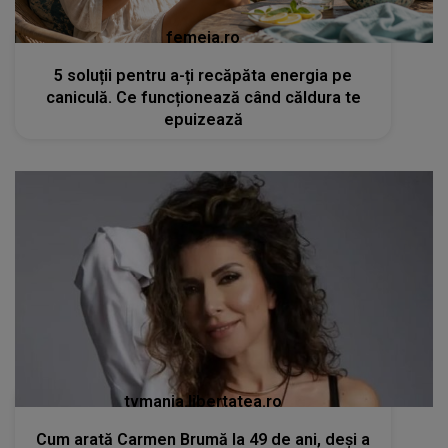
femeia.ro
5 soluții pentru a-ți recăpăta energia pe
caniculă. Ce funcționează când căldura te
epuizează
tvmania.libertatea.ro
Cum arată Carmen Brumă la 49 de ani, deși a