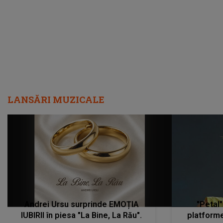
metastază...”
LANSĂRI MUZICALE
Andrei Ursu surprinde EMOȚIA
"Petal"
IUBIRII în piesa "La Bine, La Rău".
platforme