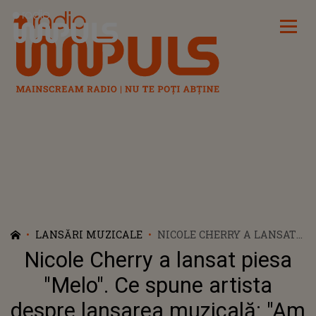
Radio Impuls
LANSĂRI MUZICALE
NICOLE CHERRY A LANSAT
PIESA "MELO". CE SPUNE
Nicole Cherry a lansat piesa
ARTISTA DESPRE
LANSAREA MUZICALĂ: "AM
"Melo". Ce spune artista
ÎNCEPUT SĂ O CREEZ ÎN
despre lansarea muzicală: "Am
ROMÂNIA, ÎN CADRUL