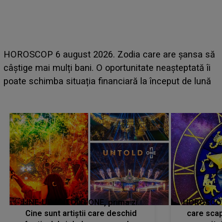
HOROSCOP 6 august 2026. Zodia care are șansa să
câștige mai mulți bani. O oportunitate neașteptată îi
poate schimba situația financiară la început de lună
e
LINE-UP UNTOLD ONE, prima zi.
HOROSCOP 
Cine sunt artiștii care deschid
care scap