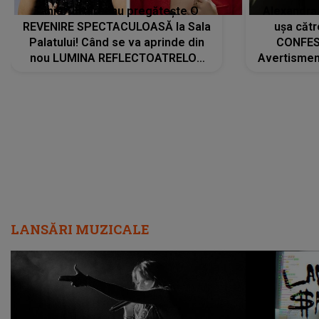
Tania Turtureanu pregătește O
Alexandra
REVENIRE SPECTACULOASĂ la Sala
ușa cătr
Palatului! Când se va aprinde din
CONFES
nou LUMINA REFLECTOATRELOR
Avertismentu
pentru artistă: " Vor fi multe
rămas ÎNT
cântece noi, în premieră. Cântece
au format-
care abia acum învață să respire"
"Am f
LANSĂRI MUZICALE