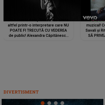
De această dată, "Dilaila" se simte
COLABORAR
altfel printr-o interpretare care NU
muzical! C
POATE FI TRECUTĂ CU VEDEREA
Savali și Ri
de public! Alexandra Căpitănescu
SĂ PRIV
a lansat VERSIUNEA LIVE a piesei
DIVERTISMENT