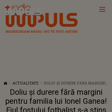
Radio Impuls
ACTUALITATE
DOLIU ȘI DURERE FĂRĂ MARGINI
PENTRU FAMILIA LUI IONEL
Doliu și durere fără margini
GANEA! FIUL FOSTULUI
FOTBALIST S-A STINS DIN VIAȚĂ
pentru familia lui Ionel Ganea!
LA SPITAL
Fiul fostului fotbalist s-a stins