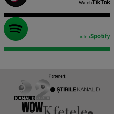
TikTok
Watch
Spotify
Listen
Parteneri: