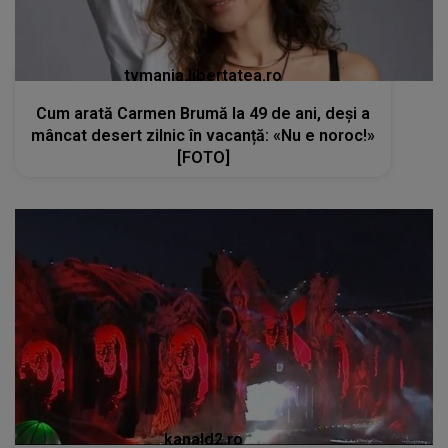
tvmania.libertatea.ro
Cum arată Carmen Brumă la 49 de ani, deși a
mâncat desert zilnic în vacanță: «Nu e noroc!»
[FOTO]
kanald2.ro