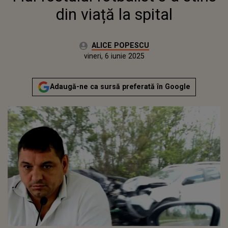
din viață la spital
Autor:
ALICE POPESCU
Publicat:
vineri, 6 iunie 2025
Actualizat:
vineri, 6 iunie 2025
Adaugă-ne ca sursă preferată în Google