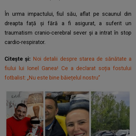
În urma impactului, fiul său, aflat pe scaunul din
dreapta față și fără a fi asigurat, a suferit un
traumatism cranio-cerebral sever și a intrat în stop
cardio-respirator.
Citește și:
Noi detalii despre starea de sănătate a
fiului lui Ionel Ganea! Ce a declarat soția fostului
fotbalist: „Nu este bine băiețelul nostru”