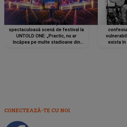
Cea mai mare și mai
Charli xc
spectaculoasă scenă de festival la
confesiu
UNTOLD ONE: „Practic, nu ar
vulnerabil
încăpea pe multe stadioane din
exista în
lume”. Evenimentul începe joi, 6
august 2026
CONECTEAZĂ-TE CU NOI