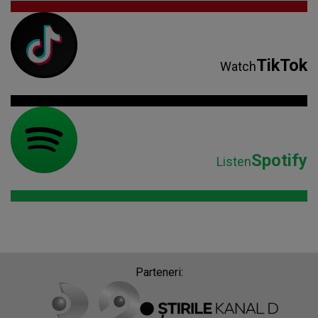
TikTok
Watch
Spotify
Listen
Parteneri: