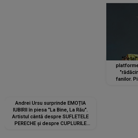
"Petal"
platforme
"rădăci
fanilor. 
Arian
ascultă
Andrei Ursu surprinde EMOȚIA
IUBIRII în piesa "La Bine, La Rău".
Artistul cântă despre SUFLETELE
PERECHE și despre CUPLURILE
care aleg să meargă împreună pe
același drum, INDIFERENT DE CE LE