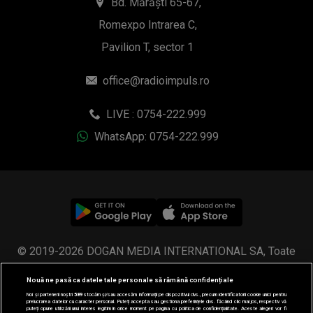
Bd. Mărăști 65-67,
Romexpo Intrarea C,
Pavilion T, sector 1
office@radioimpuls.ro
LIVE : 0754-222.999
WhatsApp: 0754-222.999
© 2019-2026 DOGAN MEDIA INTERNATIONAL SA, Toate
drepturile rezervate.
Nouă ne pasă ca datele tale personale să rămână confidențiale
Noi și partenerii noștri
589
stocăm și/sau accesăm informații pe dispozitivul dvs., precum identificatorii cookie unici pentru
prelucrarea datelor cu caracter personal. Puteți accepta sau gestiona preferințele dvs. făcând clic mai jos, respectiv vă
puteți opune utilizării unui interes legitim în orice moment pe pagina cu politica de confidențialitate. Aceste alegeri vor fi