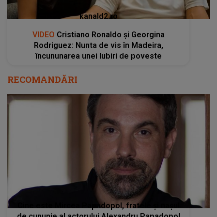
kanald2.ro
VIDEO
Cristiano Ronaldo și Georgina
Rodriguez: Nunta de vis în Madeira,
încununarea unei Iubiri de poveste
RECOMANDĂRI
Cine este Mircea Papadopol, fratele și nașul
de cununie al actorului Alexandru Papadopol