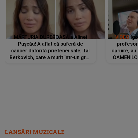
MĂRTURIA DUREROASĂ a Alinei
VIDEO
Igo
Pușcău! A aflat că suferă de
profesori
cancer datorită prietenei sale, Tal
dăruire, au
Berkovich, care a murit într-un grav
OAMENILOR
accident rutier: „Mi-a salvat viața.
despre
Dacă nu era ea, nici eu nu mai
amprente 
eram...”
ELEVILOR,
anilor: "
LANSĂRI MUZICALE