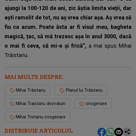
ajungi la 100-120 de ani, zic ăștia limita vieții, dar
ești ramolit de tot, nu aș vrea chiar așa. Aș vrea să
fiu ca acum. Poate ăsta ar fi visul meu, bagheta
magică, țac, să mă trezesc așa în anul 3000, dacă
o mai fi ceva, că mi-e și frică”,
a mai spus
Mihai
Trăistariu
.
MAI MULTE DESPRE:
Mihai Trăistariu
Planul lui Trăistariu
Mihai Traistariu dezvaluiri
criogenare
Mihai Tristariu criogenare
DISTRIBUIE ARTICOLUL