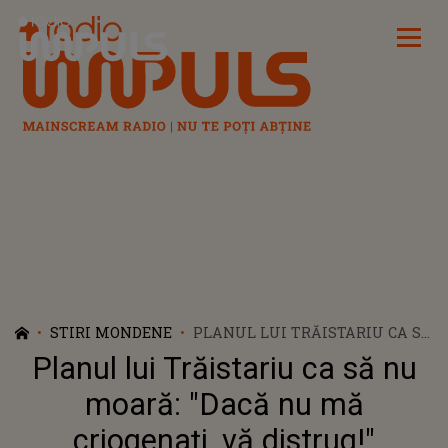
Radio Impuls
STIRI MONDENE
PLANUL LUI TRĂISTARIU CA SĂ
NU MOARĂ: "DACĂ NU MĂ
Planul lui Trăistariu ca să nu
CRIOGENAȚI, VĂ DISTRUG!"
moară: "Dacă nu mă
criogenați, vă distrug!"