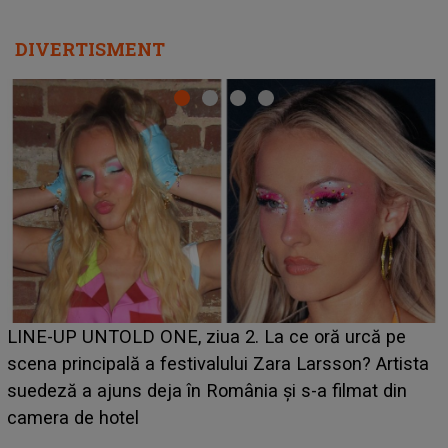
REZERVĂ VIAȚA
DIVERTISMENT
Ce a dezvăluit noua concurentă din "Casa Iubirii" l-a
luat prin surprindere pe Emanuel. CINE ESTE
BĂIATUL VIZAT de Alexandra?! Aflându-se în fața
faptului împlinit, A RECUNOSCUT IMEDIAT: "Am
avut..."