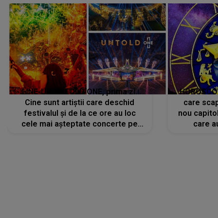
LINE-UP UNTOLD ONE, prima zi.
HOROSCOP 
Cine sunt artiștii care deschid
care scap
festivalul și de la ce ore au loc
nou capitol
cele mai așteptate concerte pe
care a
scena principală?
perioadă 