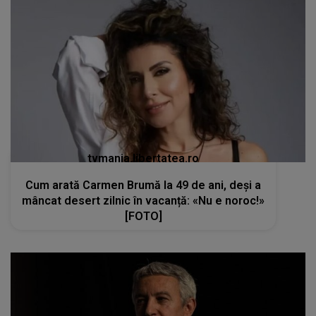
tvmania.libertatea.ro
Cum arată Carmen Brumă la 49 de ani, deși a
mâncat desert zilnic în vacanță: «Nu e noroc!»
[FOTO]