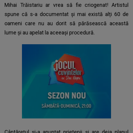
Mihai Trăistariu ar vrea să fie criogenat! Artistul
spune că s-a documentat și mai există alți 60 de
oameni care nu au dorit să părăsească această
lume și au apelat la aceeași procedură.
Cântărețul și-a anunțat prietenii și are deja planul