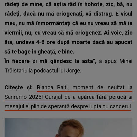
râdeți de mine, că aștia râd în hohote, zic, bă, nu
râdeți, dacă nu mă criogenați, vă distrug. E visul
meu, nu mă înmormântați că eu nu vreau să mă ia
viermii, nu, eu vreau să mă criogenez. Ai voie, zic
ăia, undeva 4-6 ore după moarte dacă au apucat
să te bage în gheață, e bine.
În fiecare zi mă gândesc la asta”,
a spus
Mihai
Trăistariu
la podcastul lui Jorge.
Citește și:
Bianca Balti, moment de neuitat la
Sanremo 2025! Curajul de a apărea fără perucă și
mesajul ei plin de speranță despre lupta cu cancerul