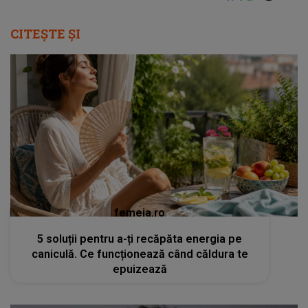
CITEȘTE ȘI
femeia.ro
5 soluții pentru a-ți recăpăta energia pe
caniculă. Ce funcționează când căldura te
epuizează