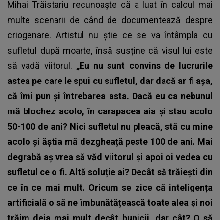
Mihai Trăistariu recunoaște că a luat în calcul mai
multe scenarii de când de documentează despre
criogenare. Artistul nu știe ce se va întâmpla cu
sufletul după moarte, însă susține că visul lui este
să vadă viitorul.
„Eu nu sunt convins de lucrurile
astea pe care le spui cu sufletul, dar dacă ar fi așa,
că îmi pun și întrebarea asta. Dacă eu ca nebunul
mă blochez acolo, în carapacea aia și stau acolo
50-100 de ani? Nici sufletul nu pleacă, stă cu mine
acolo și ăștia mă dezgheață peste 100 de ani. Mai
degrabă aș vrea să văd viitorul și apoi oi vedea cu
sufletul ce o fi. Altă soluție ai? Decât să trăiești din
ce în ce mai mult. Oricum se zice că inteligența
artificială o să ne îmbunătățească toate alea și noi
trăim deja mai mult decât bunicii, dar cât? O să