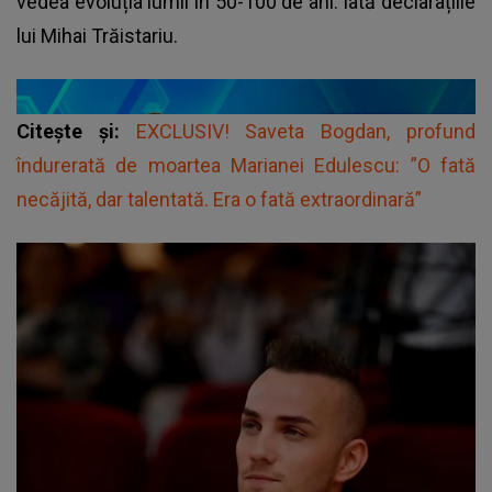
vedea evoluția lumii în 50-100 de ani. Iată declarațiile
lui Mihai Trăistariu.
Citește și:
EXCLUSIV! Saveta Bogdan, profund
îndurerată de moartea Marianei Edulescu: ”O fată
necăjită, dar talentată. Era o fată extraordinară”