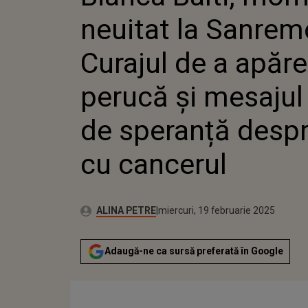
PERUCĂ 
neuitat la Sanrem
DE SPER
CU CAN
Curajul de a apăre
perucă și mesajul 
de speranță despr
cu cancerul
Publicat:
Autor:
miercuri, 19 februarie 2025
Actualizat:
ALINA PETRE
miercuri, 19 februarie 2025
Adaugă-ne ca sursă preferată în Google