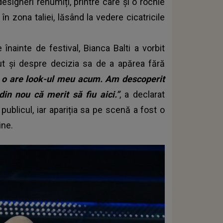
igneri renumiți, printre care și o rochie
n zona taliei, lăsând la vedere cicatricile
înainte de festival, Bianca Balti a vorbit
ut și despre decizia sa de a apărea fără
e o are look-ul meu acum. Am descoperit
din nou că merit să fiu aici.”
, a declarat
ublicul, iar apariția sa pe scenă a fost o
ine.