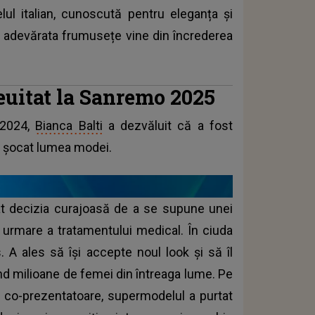
ul italian, cunoscută pentru eleganța și
ă adevărata frumusețe vine din încrederea
euitat la Sanremo 2025
 2024,
Bianca Balti
a dezvăluit că a fost
a șocat lumea modei.
luat decizia curajoasă de a se supune unei
 urmare a tratamentului medical. În ciuda
. A ales să își accepte noul look și să îl
ând milioane de femei din întreaga lume. Pe
t co-prezentatoare, supermodelul a purtat