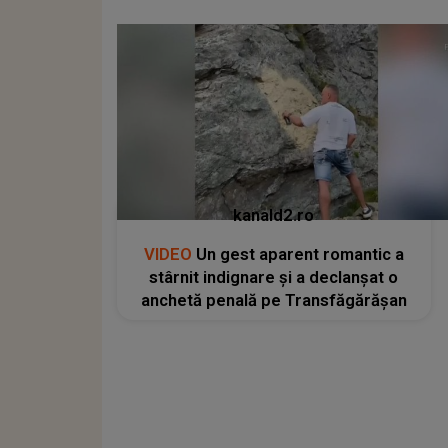
kanald2.ro
VIDEO
Un gest aparent romantic a
stârnit indignare și a declanșat o
anchetă penală pe Transfăgărășan