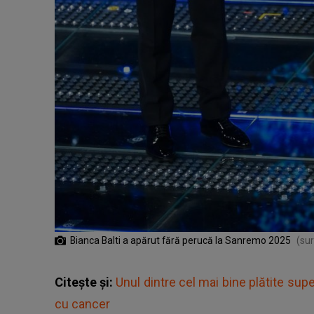
Bianca Balti a apărut fără perucă la Sanremo 2025
(sur
Citește și:
Unul dintre cel mai bine plătite sup
cu cancer