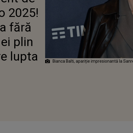
ȘI MESAJUL EI PLIN
o 2025!
ANȚĂ DESPRE LUPTA
CERUL
a fără
ei plin
e lupta
Bianca Balti, apariție impresionantă la Sa