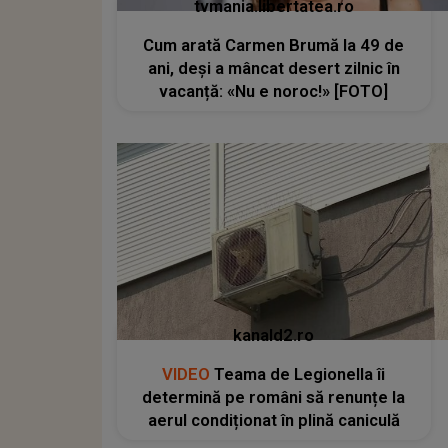
tvmania.libertatea.ro
Cum arată Carmen Brumă la 49 de
ani, deși a mâncat desert zilnic în
vacanță: «Nu e noroc!» [FOTO]
kanald2.ro
VIDEO
Teama de Legionella îi
determină pe români să renunțe la
aerul condiționat în plină caniculă