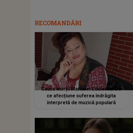
RECOMANDĂRI
Cauza morții Marianei Edulescu! De
ce afecțiune suferea îndrăgita
interpretă de muzică populară