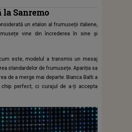
ță la Sanremo
nsiderată un etalon al frumuseții italiene,
usețe vine din încrederea în sine și
a cum este, modelul a transmis un mesaj
irea standardelor de frumusețe. Apariția sa
rea de a merge mai departe. Bianca Balti a
hip perfect, ci curajul de a-ți accepta