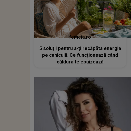
femeia.ro
5 soluții pentru a-ți recăpăta energia
pe caniculă. Ce funcționează când
căldura te epuizează