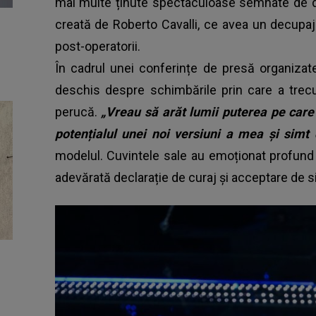
mai multe ținute spectaculoase semnate de des
creată de Roberto Cavalli, ce avea un decupaj î
post-operatorii.
În cadrul unei conferințe de presă organizate 
deschis despre schimbările prin care a trec
perucă.
„Vreau să arăt lumii puterea pe car
potențialul unei noi versiuni a mea și simt 
modelul. Cuvintele sale au emoționat profund p
adevărată declarație de curaj și acceptare de s