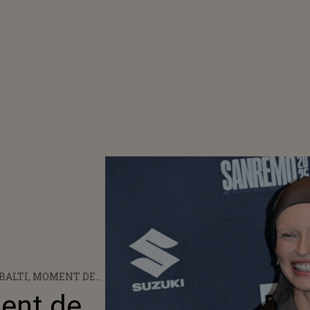
BALTI, MOMENT DE
 LA SANREMO 2025!
ment de
 DE A APĂREA FĂRĂ