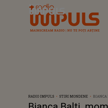
Radio Impuls
RADIO IMPULS
STIRI MONDENE
BIANCA 
NEUITAT
Bianca Balti, mo
CURAJUL