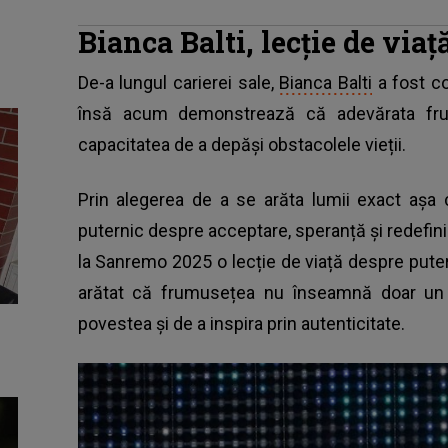
Bianca Balti, lecție de via
De-a lungul carierei sale,
Bianca Balti
a fost co
însă acum demonstrează că adevărata frum
capacitatea de a depăși obstacolele vieții.
Prin alegerea de a se arăta lumii exact aș
puternic despre acceptare, speranță și redefin
la Sanremo 2025 o lecție de viață despre pute
arătat că frumusețea nu înseamnă doar un c
povestea și de a inspira prin autenticitate.