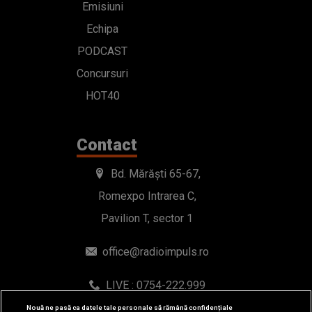
Emisiuni
Echipa
PODCAST
Concursuri
HOT40
Contact
Bd. Mărăști 65-67,
Romexpo Intrarea C,
Pavilion T, sector 1
office@radioimpuls.ro
LIVE : 0754-222.999
WhatsApp: 0754-222.999
Nouă ne pasă ca datele tale personale să rămână confidențiale