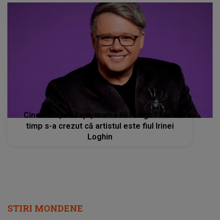
Cine este, de fapt, mama lui Fuego? Mult
timp s-a crezut că artistul este fiul Irinei
Loghin
STIRI MONDENE