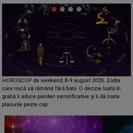
Emanuel a ținut ACEST DETALIU ASCUNS până
acum! În fața Alexandrei, concurentul din Casa Iubirii
face o MĂRTURISIRE NEAȘTEPTATĂ despre mama
sa: "I-am spus și ei în față, eu nu te iubesc pentru
că..."