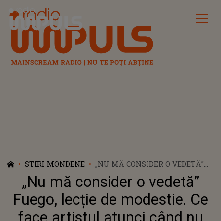
Radio Impuls
STIRI MONDENE
„NU MĂ CONSIDER O VEDETĂ”
FUEGO, LECȚIE DE MODESTIE. CE
„Nu mă consider o vedetă”
FACE ARTISTUL ATUNCI CÂND
NU ESTE PE SCENĂ
Fuego, lecție de modestie. Ce
face artistul atunci când nu