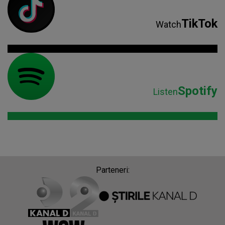
TikTok
Watch
Spotify
Listen
Parteneri: