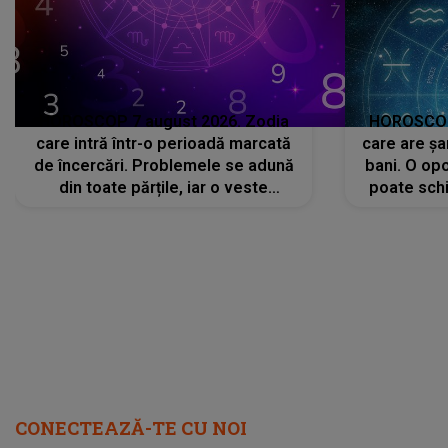
HOROSCOP 7 august 2026. Zodia
HOROSCOP 
care intră într-o perioadă marcată
care are șa
de încercări. Problemele se adună
bani. O opo
din toate părțile, iar o veste
poate schi
neașteptată îi dă planurile peste
la
cap
CONECTEAZĂ-TE CU NOI