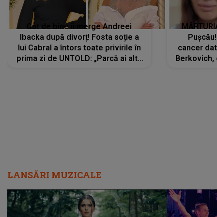
Cât de bine îi merge Andreei
MĂRTURIA
Ibacka după divorț! Fosta soție a
Pușcău!
lui Cabral a întors toate privirile în
cancer dato
prima zi de UNTOLD: „Parcă ai altă
Berkovich, 
strălucire, emani putere,
accident ru
încredere, siguranță...”
Dacă nu 
LANSĂRI MUZICALE