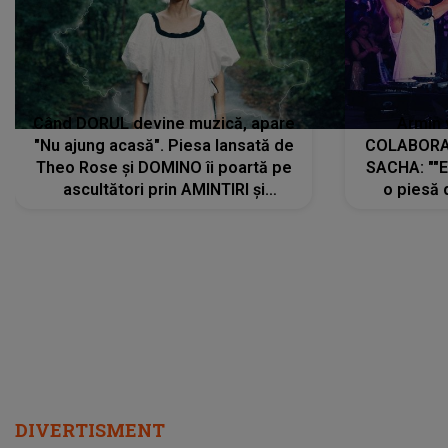
Când DORUL devine muzică, apare
Armin 
"Nu ajung acasă". Piesa lansată de
COLABORAR
Theo Rose și DOMINO îi poartă pe
SACHA: ""E
ascultători prin AMINTIRI și
o piesă 
REGĂSIRI, iar drumul emoțiilor
imediat pre
trece prin sufletul publicului:
cu mine șt
"Pentru toți cei care au plecat
păstrăm do
departe ca să le fie mai bine"
DIVERTISMENT