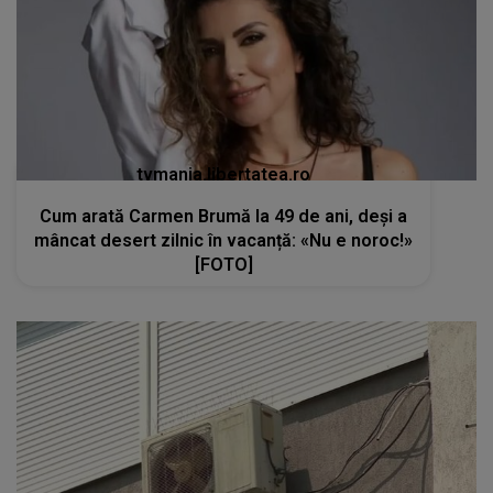
tvmania.libertatea.ro
Cum arată Carmen Brumă la 49 de ani, deși a
mâncat desert zilnic în vacanță: «Nu e noroc!»
[FOTO]