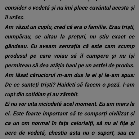
consider o vedetă și nu îmi place cuvântul acesta și
îl urăsc.
Am văzut un cuplu, cred că era o familie. Erau triști,
cumpărau, se uitau la prețuri, nu știu exact ce
gândeau. Eu aveam senzația că este cam scump
produsul pe care voiau să îl cumpere și nu își
permiteau să dea atâția bani pe un astfel de produs.
Am lăsat căruciorul m-am dus la ei și le-am spus:
De ce sunteți triști? Haideti să facem o poză. I-am
rupt din cotidian și au zâmbit.
Ei nu vor uita niciodată acel moment. Eu am mers la
ei. Este foarte important să te comporți civilizat și
ca un om normal în fața celorlalți, să nu ai fițe și
aere de vedetă, chestia asta nu o suport, sau cu