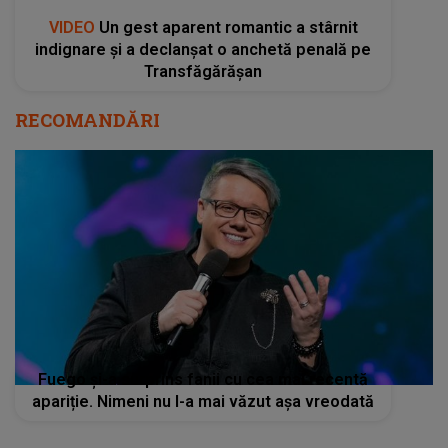
VIDEO
Un gest aparent romantic a stârnit
indignare și a declanșat o anchetă penală pe
Transfăgărășan
RECOMANDĂRI
Fuego și-a surprins fanii cu cea mai recentă
apariție. Nimeni nu l-a mai văzut așa vreodată