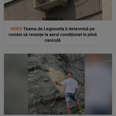
kanald2.ro
VIDEO
Teama de Legionella îi determină pe
români să renunțe la aerul condiționat în plină
caniculă
kanald2.ro