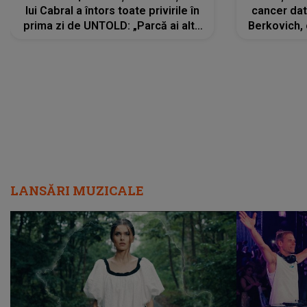
lui Cabral a întors toate privirile în
cancer dato
prima zi de UNTOLD: „Parcă ai altă
Berkovich, 
strălucire, emani putere,
accident ru
încredere, siguranță...”
Dacă nu 
LANSĂRI MUZICALE