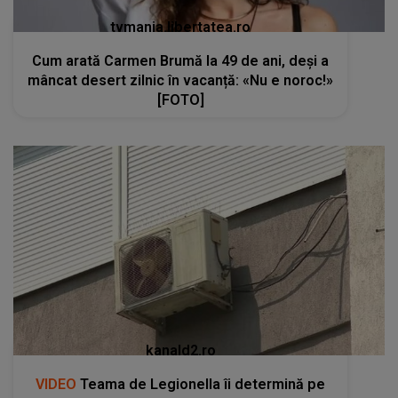
tvmania.libertatea.ro
Cum arată Carmen Brumă la 49 de ani, deși a
mâncat desert zilnic în vacanță: «Nu e noroc!»
[FOTO]
kanald2.ro
VIDEO
Teama de Legionella îi determină pe