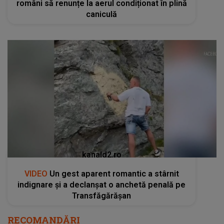
români să renunțe la aerul condiționat în plină
caniculă
kanald2.ro
VIDEO
Un gest aparent romantic a stârnit
indignare și a declanșat o anchetă penală pe
Transfăgărășan
RECOMANDĂRI