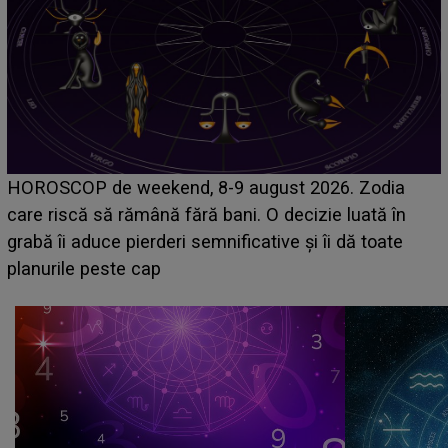
Emanuel a ținut ACEST DETALIU ASCUNS până
acum! În fața Alexandrei, concurentul din Casa Iubirii
face o MĂRTURISIRE NEAȘTEPTATĂ despre mama
sa: "I-am spus și ei în față, eu nu te iubesc pentru
că..."