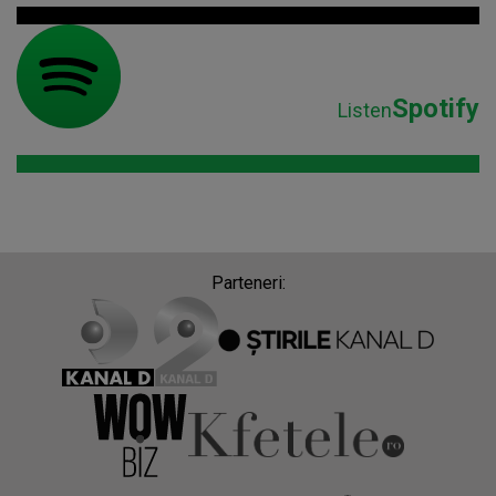
Spotify
Listen
Parteneri: