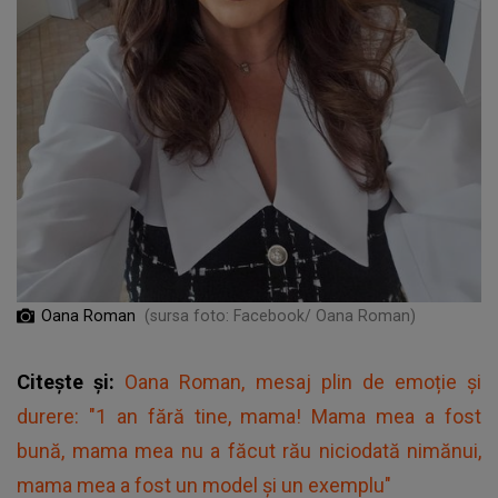
Oana Roman
(sursa foto: Facebook/ Oana Roman)
Citește și:
Oana Roman, mesaj plin de emoție și
durere: "1 an fără tine, mama! Mama mea a fost
bună, mama mea nu a făcut rău niciodată nimănui,
mama mea a fost un model și un exemplu"