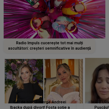
Radio Impuls cucerește tot mai mulți
ascultători: creșteri semnificative în audiență
Cât de bine îi merge Andreei
MĂRTURIA
Ibacka după divorț! Fosta soție a
Pușcău!