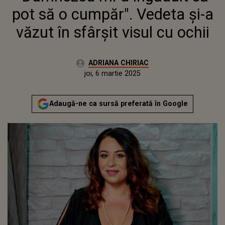
pot să o cumpăr". Vedeta și-a
văzut în sfârșit visul cu ochii
Autor:
ADRIANA CHIRIAC
Publicat:
joi, 6 martie 2025
Actualizat:
joi, 6 martie 2025
Adaugă-ne ca sursă preferată în Google