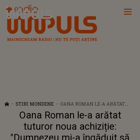
Radio Impuls
STIRI MONDENE
OANA ROMAN LE-A ARĂTAT
TUTUROR NOUA ACHIZIȚIE:
Oana Roman le-a arătat
"DUMNEZEU MI-A ÎNGĂDUIT SĂ
POT SĂ O CUMPĂR". VEDETA ȘI-
tuturor noua achiziție:
A VĂZUT ÎN SFÂRȘIT VISUL CU
"Dumnezeu mi-a îngăduit să
OCHII