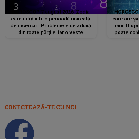
HOROSCOP 7 august 2026. Zodia
HOROSCOP 
care intră într-o perioadă marcată
care are șa
de încercări. Problemele se adună
bani. O opo
din toate părțile, iar o veste
poate schi
neașteptată îi dă planurile peste
la
cap
CONECTEAZĂ-TE CU NOI