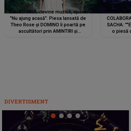
Când DORUL devine muzică, apare
Armin 
"Nu ajung acasă". Piesa lansată de
COLABORAR
Theo Rose și DOMINO îi poartă pe
SACHA: ""E
ascultători prin AMINTIRI și
o piesă 
REGĂSIRI, iar drumul emoțiilor
imediat pre
trece prin sufletul publicului:
cu mine șt
"Pentru toți cei care au plecat
păstrăm do
departe ca să le fie mai bine"
DIVERTISMENT