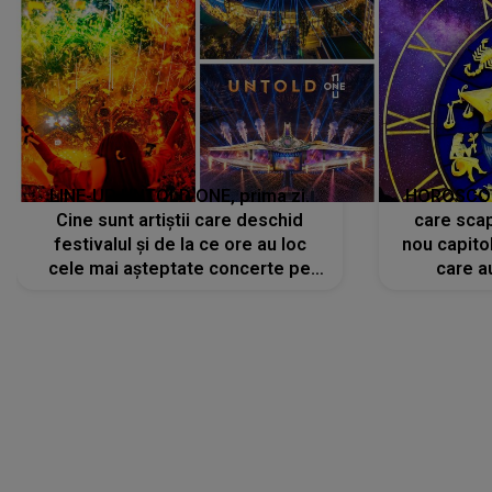
LINE-UP UNTOLD ONE, prima zi.
HOROSCOP 
Cine sunt artiștii care deschid
care scap
festivalul și de la ce ore au loc
nou capitol
cele mai așteptate concerte pe
care a
scena principală?
perioadă 