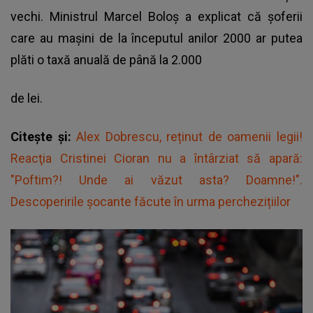
vechi. Ministrul Marcel Boloș a explicat că șoferii
care au mașini de la începutul anilor 2000 ar putea
plăti o taxă anuală de până la 2.000
de lei.
Citește și:
Alex Dobrescu, reținut de oamenii legii!
Reacţia Cristinei Cioran nu a întârziat să apară:
"Poftim?! Unde ai văzut asta? Doamne!".
Descoperirile șocante făcute în urma perchezițiilor