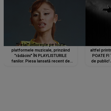
"Petal" înflorește pe toate
De această 
platformele muzicale, prinzând
altfel prin
"rădăcini" ÎN PLAYLISTURILE
POATE FI
fanilor. Piesa lansată recent de
de public!
Ariana Grande îi face pe
a lansat V
ascultători SĂ O ASCULTE PE
REPEAT