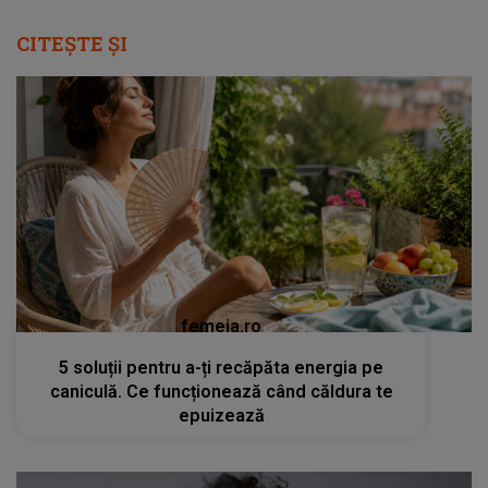
CITEȘTE ȘI
femeia.ro
5 soluții pentru a-ți recăpăta energia pe
caniculă. Ce funcționează când căldura te
epuizează