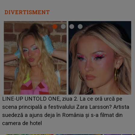
DIVERTISMENT
Ce a dezvăluit noua concurentă din "Casa Iubirii" l-a
luat prin surprindere pe Emanuel. CINE ESTE
BĂIATUL VIZAT de Alexandra?! Aflându-se în fața
faptului împlinit, A RECUNOSCUT IMEDIAT: "Am
avut..."