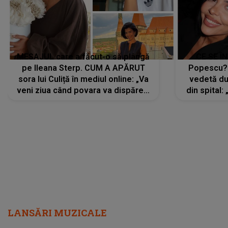
MESAJUL care a făcut-o să plângă
CE SE Î
pe Ileana Sterp. CUM A APĂRUT
Popescu?
sora lui Culiță în mediul online: „Va
vedetă du
veni ziua când povara va dispărea,
din spital:
iar lacrimile...”
LANSĂRI MUZICALE