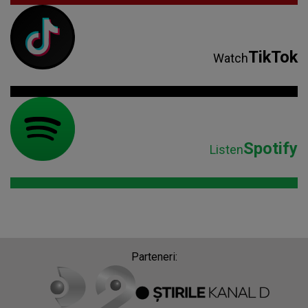
TikTok
Watch
Spotify
Listen
Parteneri: