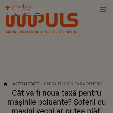
Radio Impuls
ACTUALITATE
CÂT VA FI NOUA TAXĂ PENTRU
MAȘINILE POLUANTE? ȘOFERII CU
Cât va fi noua taxă pentru
MAȘINI VECHI AR PUTEA PLĂTI
PÂNĂ LA 3.000 DE LEI
mașinile poluante? Șoferii cu
mașini vechi ar putea plăti