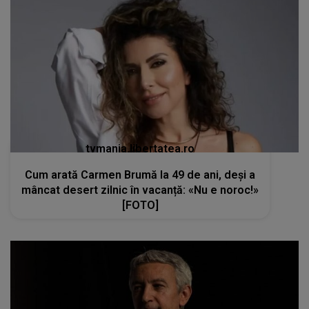
tvmania.libertatea.ro
Cum arată Carmen Brumă la 49 de ani, deși a
mâncat desert zilnic în vacanță: «Nu e noroc!»
[FOTO]