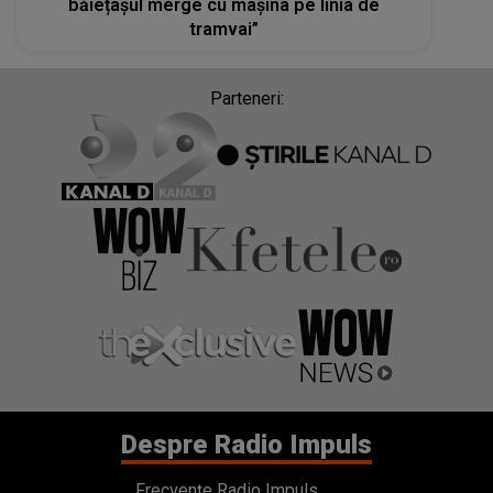
băiețașul merge cu mașina pe linia de
tramvai”
Parteneri:
Despre Radio Impuls
Frecvențe Radio Impuls