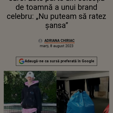
de toamnă a unui brand
celebru: „Nu puteam să ratez
șansa”
Autor:
ADRIANA CHIRIAC
Publicat:
luni, 8 august 2022
Actualizat:
marți, 8 august 2023
Adaugă-ne ca sursă preferată în Google