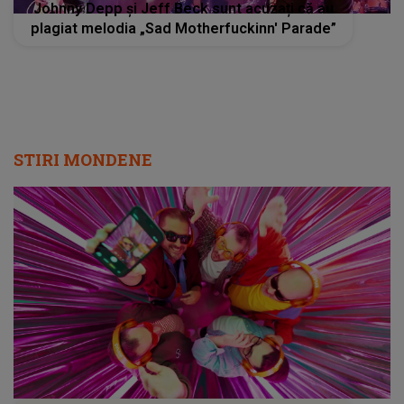
Johnny Depp şi Jeff Beck sunt acuzați că au
plagiat melodia „Sad Motherfuckinn' Parade”
STIRI MONDENE