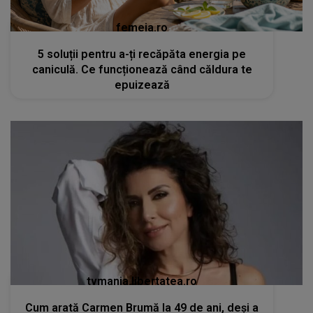
femeia.ro
5 soluții pentru a-ți recăpăta energia pe
caniculă. Ce funcționează când căldura te
epuizează
tvmania.libertatea.ro
Cum arată Carmen Brumă la 49 de ani, deși a