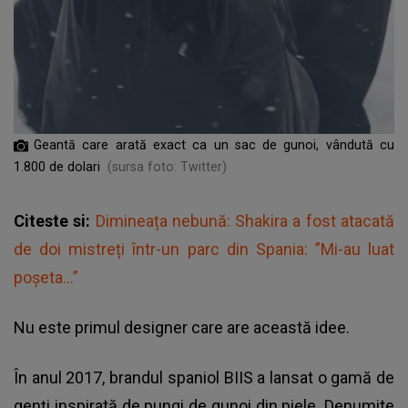
Geantă care arată exact ca un sac de gunoi, vândută cu
1.800 de dolari
(sursa foto: Twitter)
Citeste si:
Dimineața nebună: Shakira a fost atacată
de doi mistreți într-un parc din Spania: ”Mi-au luat
poșeta...”
Nu este primul designer care are această idee.
În anul 2017, brandul spaniol BIIS a lansat o gamă de
genți inspirată de
pungi de gunoi
din piele. Denumite