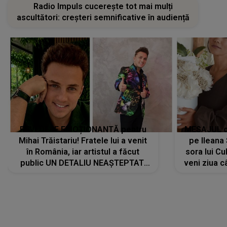
Radio Impuls cucerește tot mai mulți
ascultători: creșteri semnificative în audiență
REVEDERE EMOȚIONANTĂ pentru
MESAJUL ca
Mihai Trăistariu! Fratele lui a venit
pe Ilean
în România, iar artistul a făcut
sora lui Cu
public UN DETALIU NEAȘTEPTAT:
veni ziua c
"Nu știu ce să-i zic. Voi ce spuneți
? Să se..."