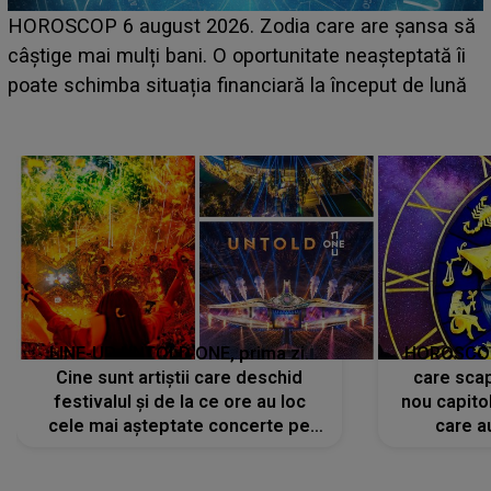
LINE-UP UNTOLD ONE, ziua 2. 
dia care are șansa să
scena principală a festivalului 
tunitate neașteptată îi
suedeză a ajuns deja în România
ară la început de lună
camera de hotel
LINE-UP UNTOLD ONE, prima zi.
HOROSCOP 
Cine sunt artiștii care deschid
care scap
festivalul și de la ce ore au loc
nou capitol
cele mai așteptate concerte pe
care a
scena principală?
perioadă 