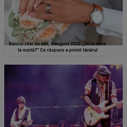
Bancul zilei de luni, 8 august 2022: „Vii la mine
la nuntă?” Ce răspuns a primit tânărul