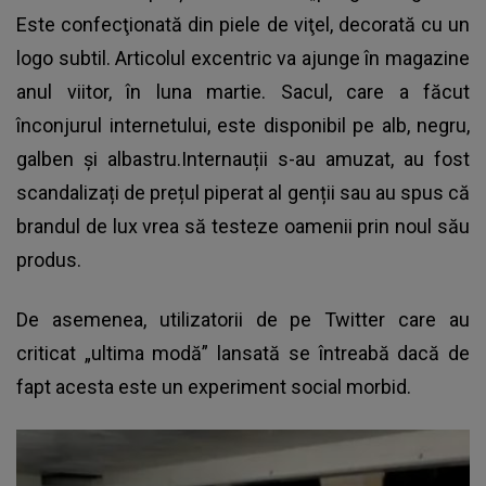
Este confecţionată din piele de viţel, decorată cu un
logo subtil. Articolul excentric va ajunge în magazine
anul viitor, în luna martie. Sacul, care a făcut
înconjurul internetului, este disponibil pe alb, negru,
galben şi albastru.Internauții s-au amuzat, au fost
scandalizați de prețul piperat al genții sau au spus că
brandul de lux vrea să testeze oamenii prin noul său
produs.
De asemenea, utilizatorii de pe Twitter care au
criticat „ultima modă” lansată se întreabă dacă de
fapt acesta este un experiment social morbid.