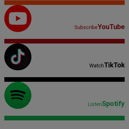
YouTube
Subscribe
TikTok
Watch
Spotify
Listen