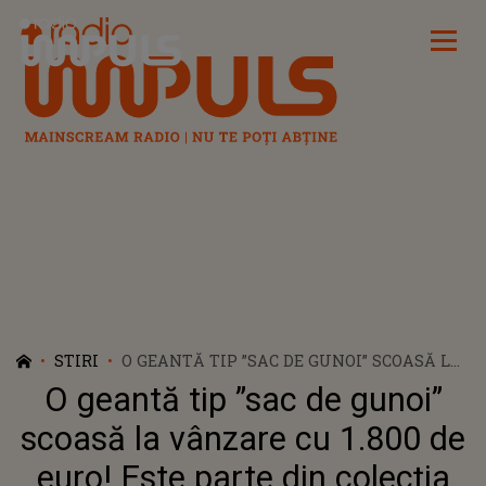
Radio Impuls
STIRI
O GEANTĂ TIP ”SAC DE GUNOI” SCOASĂ LA
VÂNZARE CU 1.800 DE EURO! ESTE PARTE
O geantă tip ”sac de gunoi”
DIN COLECȚIA DE TOAMNĂ A UNUI BRAND
CELEBRU: „NU PUTEAM SĂ RATEZ ȘANSA”
scoasă la vânzare cu 1.800 de
euro! Este parte din colecția