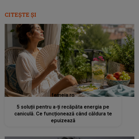
CITEȘTE ȘI
femeia.ro
5 soluții pentru a-ți recăpăta energia pe
caniculă. Ce funcționează când căldura te
epuizează