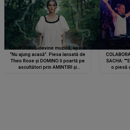
Când DORUL devine muzică, apare
Armin 
"Nu ajung acasă". Piesa lansată de
COLABORAR
Theo Rose și DOMINO îi poartă pe
SACHA: ""E
ascultători prin AMINTIRI și
o piesă 
REGĂSIRI, iar drumul emoțiilor
imediat pre
trece prin sufletul publicului:
cu mine șt
"Pentru toți cei care au plecat
păstrăm do
departe ca să le fie mai bine"