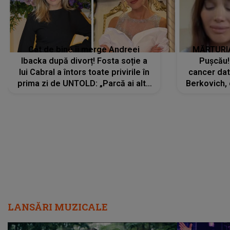
Cât de bine îi merge Andreei
MĂRTURIA
Ibacka după divorț! Fosta soție a
Pușcău!
lui Cabral a întors toate privirile în
cancer dato
prima zi de UNTOLD: „Parcă ai altă
Berkovich, 
strălucire, emani putere,
accident ru
încredere, siguranță...”
Dacă nu 
LANSĂRI MUZICALE