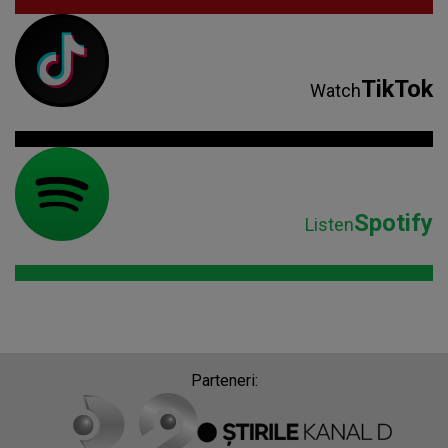
TikTok
Watch
Spotify
Listen
Parteneri: