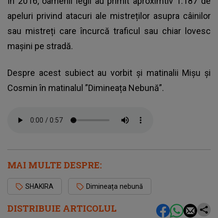
În 2016, oamenii legii au primit aproximtiv 1.187 de
apeluri privind atacuri ale mistreților asupra câinilor
sau mistreți care încurcă traficul sau chiar lovesc
mașini pe stradă.
Despre acest subiect au vorbit și matinalii Mișu și
Cosmin în matinalul ”Dimineața Nebună”.
MAI MULTE DESPRE:
SHAKIRA
Dimineața nebună
DISTRIBUIE ARTICOLUL