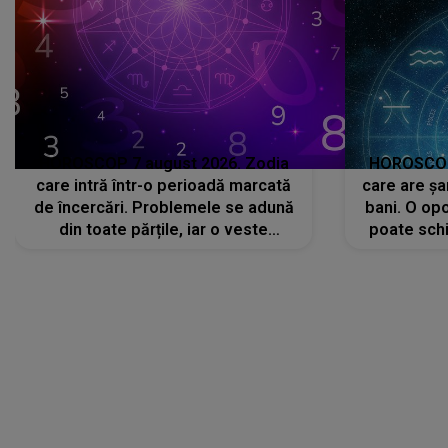
HOROSCOP 7 august 2026. Zodia
HOROSCOP 
care intră într-o perioadă marcată
care are șa
de încercări. Problemele se adună
bani. O opo
din toate părțile, iar o veste
poate schi
neașteptată îi dă planurile peste
la
cap