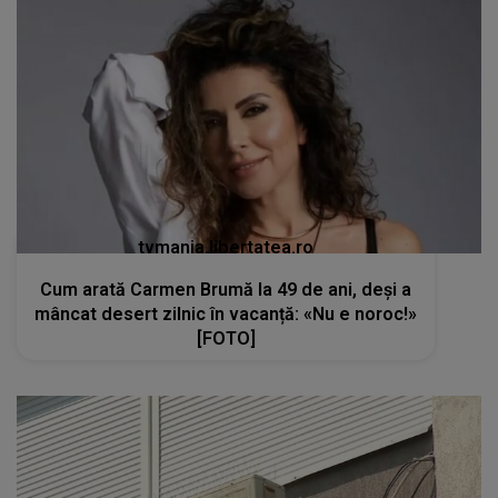
tvmania.libertatea.ro
Cum arată Carmen Brumă la 49 de ani, deși a
mâncat desert zilnic în vacanță: «Nu e noroc!»
[FOTO]