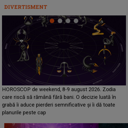
DIVERTISMENT
Emanuel a ținut ACEST DETALIU ASCUNS până
acum! În fața Alexandrei, concurentul din Casa Iubirii
face o MĂRTURISIRE NEAȘTEPTATĂ despre mama
sa: "I-am spus și ei în față, eu nu te iubesc pentru
că..."