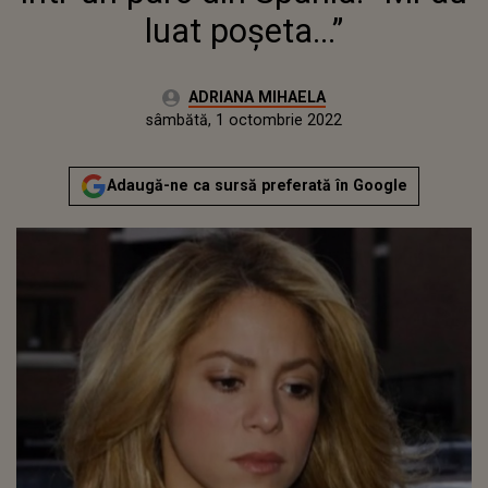
luat poșeta...”
Autor:
ADRIANA MIHAELA
Publicat:
vineri, 1 octombrie 2021
Actualizat:
sâmbătă, 1 octombrie 2022
Adaugă-ne ca sursă preferată în Google