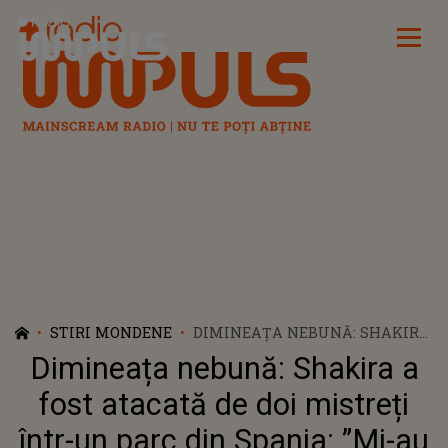
Radio Impuls
STIRI MONDENE
DIMINEAȚA NEBUNĂ: SHAKIRA
A FOST ATACATĂ DE DOI
Dimineața nebună: Shakira a
MISTREȚI ÎNTR-UN PARC DIN
SPANIA: ”MI-AU LUAT POȘETA...”
fost atacată de doi mistreți
într-un parc din Spania: ”Mi-au