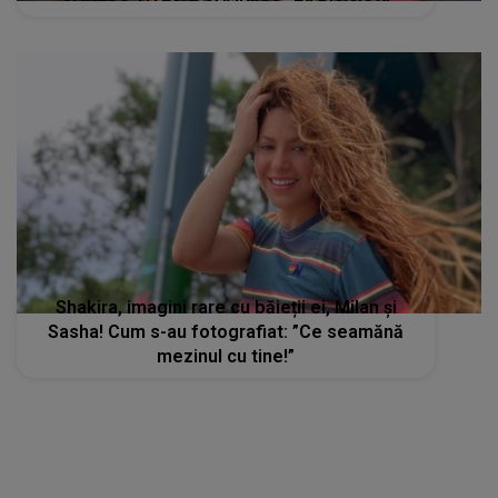
Shakira, imagini rare cu băieții ei, Milan și
Sasha! Cum s-au fotografiat: ”Ce seamănă
mezinul cu tine!”