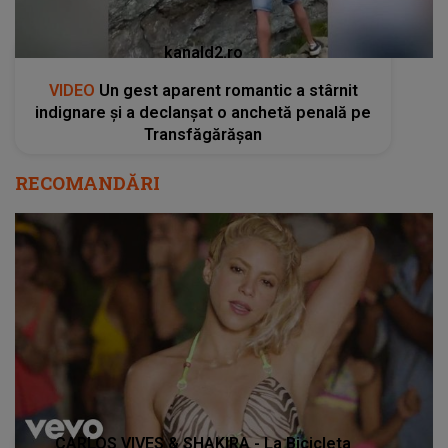
kanald2.ro
VIDEO
Un gest aparent romantic a stârnit
indignare și a declanșat o anchetă penală pe
Transfăgărășan
RECOMANDĂRI
CARLOS VIVES & SHAKIRA - La Bicicleta