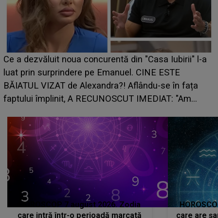
Ce a dezvăluit noua concurentă din "Casa Iubirii" l-a
luat prin surprindere pe Emanuel. CINE ESTE
BĂIATUL VIZAT de Alexandra?! Aflându-se în fața
faptului împlinit, A RECUNOSCUT IMEDIAT: "Am
avut..."
HOROSCOP 7 august 2026. Zodia
HOROSCOP 
care intră într-o perioadă marcată
care are șa