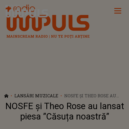
Radio Impuls
LANSĂRI MUZICALE
NOSFE ȘI THEO ROSE AU
LANSAT PIESA ”CĂSUȚA
NOSFE și Theo Rose au lansat
NOASTRĂ”
piesa ”Căsuța noastră”