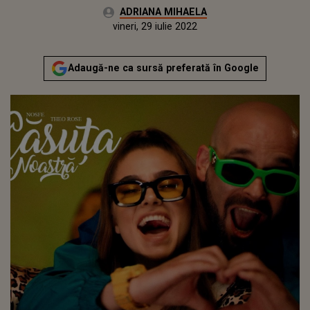
Autor:
ADRIANA MIHAELA
Publicat:
miercuri, 28 iulie 2021
Actualizat:
vineri, 29 iulie 2022
Adaugă-ne ca sursă preferată în Google