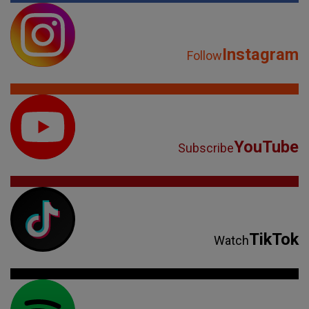
Instagram
Follow
YouTube
Subscribe
TikTok
Watch