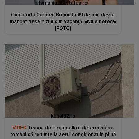
tvmania.libertatea.ro
Cum arată Carmen Brumă la 49 de ani, deși a
mâncat desert zilnic în vacanță: «Nu e noroc!»
[FOTO]
kanald2.ro
VIDEO
Teama de Legionella îi determină pe
români să renunțe la aerul condiționat în plină