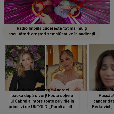
Radio Impuls cucerește tot mai mulți
ascultători: creșteri semnificative în audiență
Cât de bine îi merge Andreei
MĂRTURIA
Ibacka după divorț! Fosta soție a
Pușcău!
lui Cabral a întors toate privirile în
cancer dato
prima zi de UNTOLD: „Parcă ai altă
Berkovich, 
strălucire, emani putere,
accident ru