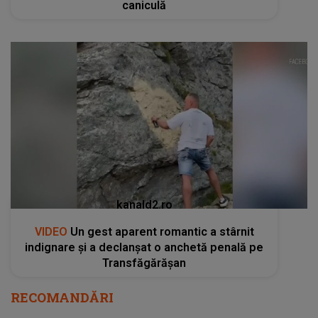
caniculă
kanald2.ro
VIDEO
Un gest aparent romantic a stârnit
indignare și a declanșat o anchetă penală pe
Transfăgărășan
RECOMANDĂRI