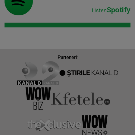
Spotify
Listen
Parteneri: